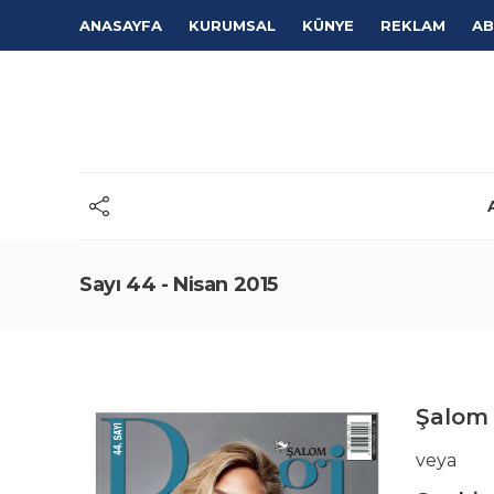
ANASAYFA
KURUMSAL
KÜNYE
REKLAM
AB
Sayı 44 - Nisan 2015
Şalom 
veya