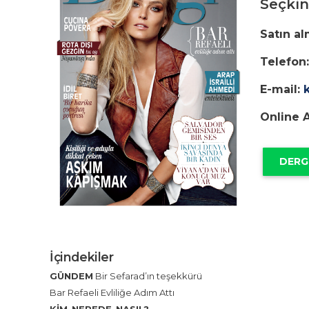
Seçkin 
Satın al
Telefon:
E-mail:
Online A
DERG
İçindekiler
GÜNDEM
Bir Sefarad’ın teşekkürü
Bar Refaeli Evliliğe Adım Attı