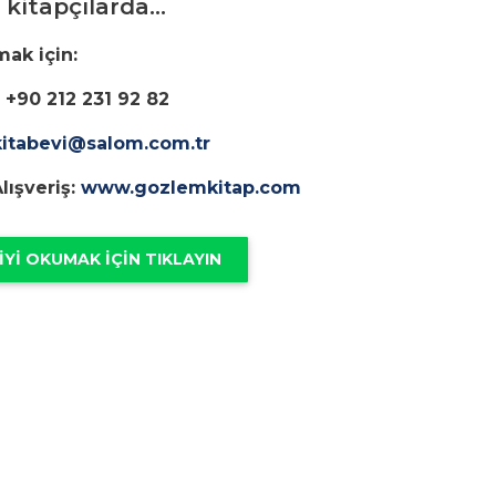
kitapçılarda...
mak için:
 +90 212 231 92 82
kitabevi@salom.com.tr
lışveriş:
www.gozlemkitap.com
IYI OKUMAK IÇIN TIKLAYIN