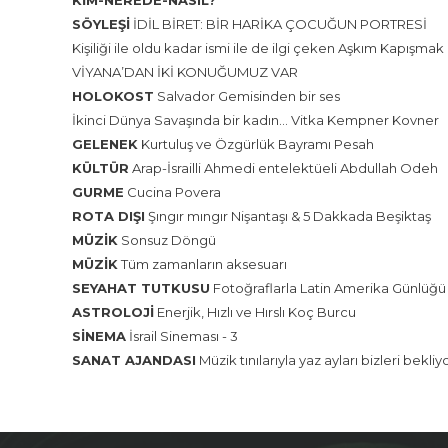
KİM-NEREDE-NASIL?
SÖYLEŞİ
İDİL BİRET: BİR HARİKA ÇOCUĞUN PORTRESİ
Kişiliği ile oldu kadar ismi ile de ilgi çeken Aşkım Kapışmak
VİYANA’DAN İKİ KONUĞUMUZ VAR
HOLOKOST
Salvador Gemisinden bir ses
İkinci Dünya Savaşında bir kadın… Vitka Kempner Kovner
GELENEK
Kurtuluş ve Özgürlük Bayramı Pesah
KÜLTÜR
Arap-İsrailli Ahmedi entelektüeli Abdullah Odeh
GURME
Cucina Povera
ROTA DIŞI
Şıngır mıngır Nişantaşı & 5 Dakkada Beşiktaş
MÜZİK
Sonsuz Döngü
MÜZİK
Tüm zamanların aksesuarı
SEYAHAT TUTKUSU
Fotoğraflarla Latin Amerika Günlüğü 
ASTROLOJİ
Enerjik, Hızlı ve Hırslı Koç Burcu
SİNEMA
İsrail Sineması - 3
SANAT AJANDASI
Müzik tınılarıyla yaz ayları bizleri bekliy