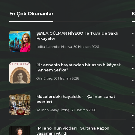
En Çok Okunanlar
K
ŞEYLA GÜLMAN NİYEGO ile Tuvalde Saklı
Hikâyeler
Lolita Nahmias Haleva
,
30 Haziran 2026
Bir annenin hayatından bir asrın hikâyesi:
“Annem Şefika”
Gila Erbeş
,
30 Haziran 2026
Müzelerdeki hayaletler - Çalınan sanat
eserleri
Aslıhan Karay Özdaş
,
30 Haziran 2026
“Milano´nun vicdanı” Sultana Razon
yaşamını yitirdi