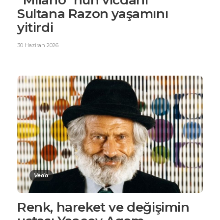
“Milano´nun vicdanı”
Sultana Razon yaşamını
yitirdi
30 Haziran 2026
Veda
Renk, hareket ve değişimin