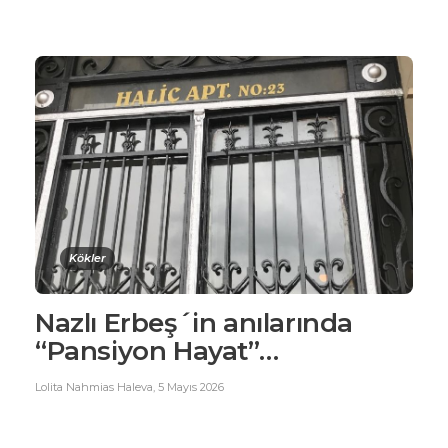
Kökler
Nazlı Erbeş´in anılarında
“Pansiyon Hayat”…
Lolita Nahmias Haleva
,
5 Mayıs 2026