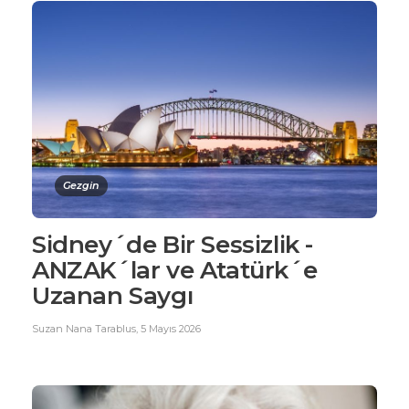
Gezgin
Sidney´de Bir Sessizlik -
ANZAK´lar ve Atatürk´e
Uzanan Saygı
Suzan Nana Tarablus
,
5 Mayıs 2026