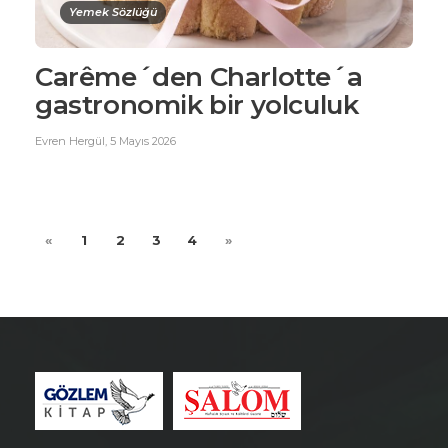
Yemek Sözlüğü
Carême´den Charlotte´a
gastronomik bir yolculuk
Evren Hergül
,
5 Mayıs 2026
«
1
2
3
4
»