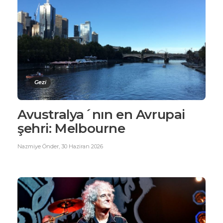
Gezi
Avustralya´nın en Avrupai
şehri: Melbourne
Nazmiye Önder
,
30 Haziran 2026