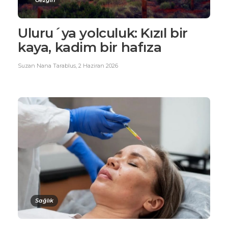
Gezgin
Uluru´ya yolculuk: Kızıl bir
kaya, kadim bir hafıza
Suzan Nana Tarablus
,
2 Haziran 2026
Sağlık