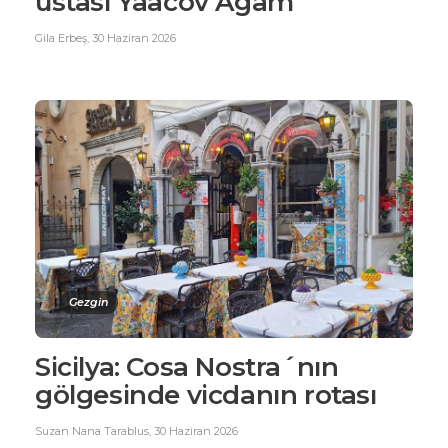
ustası Yaacov Agam
Gila Erbeş
,
30 Haziran 2026
Gezgin
Sicilya: Cosa Nostra´nın
gölgesinde vicdanın rotası
Suzan Nana Tarablus
,
30 Haziran 2026