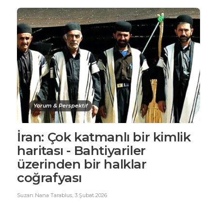
Yorum & Perspektif
İran: Çok katmanlı bir kimlik
haritası - Bahtiyariler
üzerinden bir halklar
coğrafyası
Suzan Nana Tarablus
,
3 Şubat 2026