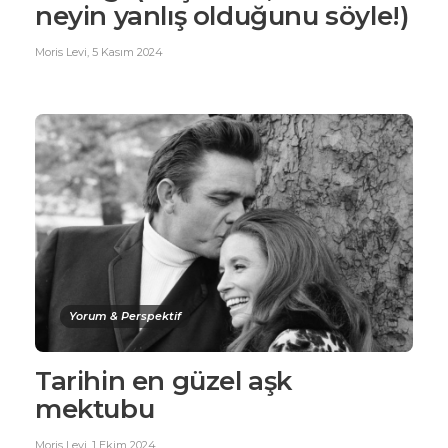
neyin yanlış olduğunu söyle!)
Moris Levi
,
5 Kasım 2024
Yorum & Perspektif
Tarihin en güzel aşk
mektubu
Moris Levi
,
1 Ekim 2024