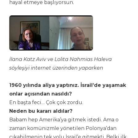
hayal etmeye başlıyorsun.
İlana Katz Aviv ve Lolita Nahmias Haleva
söyleşiyi internet üzerinden yaparken
1960 yılında aliya yaptınız. İsrail’de yaşamak
onlar açısından nasıldı?
En başta feci… Çok çok zordu.
Neden bu kararı aldılar?
Babam hep Amerika’ya gitmek istedi. Ama o
zaman komünizmle yönetilen Polonya’dan
çıkabilmenin tek yolu İsrail’e gitmekti. Belki ilk