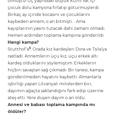
ölmüştü! Üç yaşındaki büyük kızını ise, içi
çocuk dolu kamyona fırlatıp götürmüşlerdi.
Birkaç ay içinde kocasını ve çocuklarını
kaybeden annem, o an bitmişti… Ama
kayıplarının yasını tutacak dahi zamanı olmadı.
Hemen ardından toplama kampına gönderildi.
Hangi kampa?
5
Stutthof’a
. Orada kız kardeşleri Dora ve Tsila’ya
rastladı. Annemlerin üçü kız, üçü erkek altı
kardeş olduklarını söylemiştim. Erkeklerin
hiçbiri savaştan sağ çıkmadı. Bir tanesi, kampa
gönderilmeden hayatını kaybetti: Almanlarla
işbirliği yapan Litvanyalı milislerden biri,
dayımın ağaçta saklandığını fark edip üzerine
ateş etti. Yere düşen dayım o an öldü.
Annesi ve babası toplama kampında mı
öldüler?