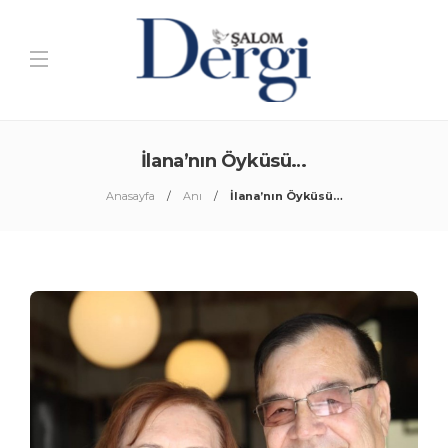
İlana’nın Öyküsü…
Anasayfa
Anı
İlana’nın Öyküsü…