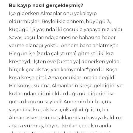
Bu kayıp nasıl gerçekleşmiş?
İşe giderken Almanlar onu yakalayıp
öldürmüşler. Böylelikle annem, büyüğü 3,
küçüğü 1,5 yaşında iki çocukla yapayalnız kaldı.
Savaş koşullarında, annesine babasına haber
verme olanağı yoktu. Annem bana anlatmıştı:
Bir gün işe [zorla çalıştırma] gitmişti; iki kızı
kreşteydi. İşten eve [Getto’ya] dönerken yolda,
4
birçok çocuk taşıyan kamyonlar
gördü. Koşa
koşa kreşe gitti. Ama çocukları orada değildi.
Bir komşusu ona, Almanların kreşe geldiğini ve
kızlarından birini öldürdüğünü, diğerini ise
götürdüğünü söyledi! Annemin bir buçuk
yaşındaki küçük kızı çok ağladığı için, bir
Alman asker onu bacaklarından havaya kaldırıp
ağaca vurmuş, boynu kırılan çocuk o anda