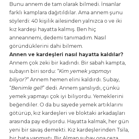
Bunu annem de tam olarak bilmedi. İnsanlar
farklı kamplara dağıtıldılar. Ama annem şunu
söylerdi: 40 kişilik ailesinden yalnızca o ve iki
kız kardeşi hayatta kalmış. Ben hiç
anneannemi, dedemi tanımadım. Nasıl
göründüklerini dahi bilmem.
Annen ve kardeşleri nasıl hayatta kaldılar?
Annem çok zeki bir kadındı. Bir sabah kampta,
subayın biri sordu: “
Kim yemek yapmayı
biliyor?
” Annem hemen elini kaldırdı. Subay,
“
Benimle gel!
” dedi. Annem şanslıydı, çünkü
yemek yapmayı çok iyi biliyordu. Yemeklerini
beğendiler. O da bu sayede yemek artıklarını
götürüp, kız kardeşleri ve bloktaki arkadaşları
arasında pay ediyordu. Hayatta kalmak, her gün
yeni bir savaş demekti. Kız kardeşlerinden Tsila,
bir hata yapmıştı. Bir Alman subay ona ceza