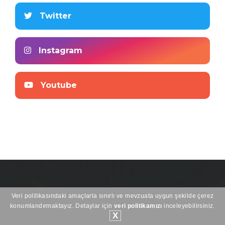
Twitter
Instagram
Youtube
Veri politikasındaki amaçlarla sınırlı ve mevzuata uygun şekilde çerez
konumlandırmaktayız. Detaylar için
veri politikamızı
inceleyebilirsiniz.
X