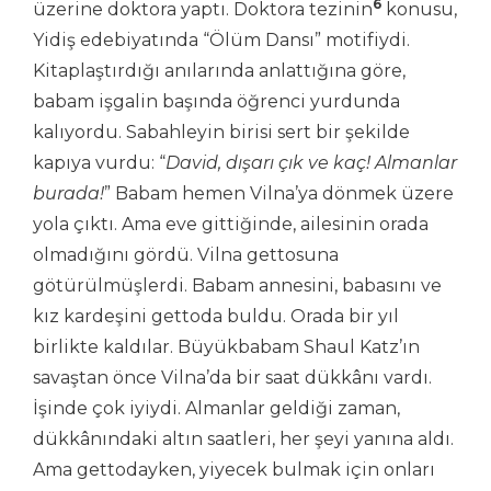
6
üzerine doktora yaptı. Doktora tezinin
konusu,
Yidiş edebiyatında “Ölüm Dansı” motifiydi.
Kitaplaştırdığı anılarında anlattığına göre,
babam işgalin başında öğrenci yurdunda
kalıyordu. Sabahleyin birisi sert bir şekilde
kapıya vurdu: “
David, dışarı çık ve kaç! Almanlar
burada!
” Babam hemen Vilna’ya dönmek üzere
yola çıktı. Ama eve gittiğinde, ailesinin orada
olmadığını gördü. Vilna gettosuna
götürülmüşlerdi. Babam annesini, babasını ve
kız kardeşini gettoda buldu. Orada bir yıl
birlikte kaldılar. Büyükbabam Shaul Katz’ın
savaştan önce Vilna’da bir saat dükkânı vardı.
İşinde çok iyiydi. Almanlar geldiği zaman,
dükkânındaki altın saatleri, her şeyi yanına aldı.
Ama gettodayken, yiyecek bulmak için onları