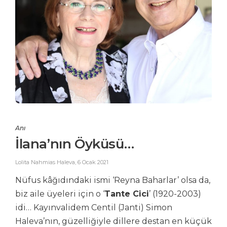
Anı
İlana’nın Öyküsü…
Lolita Nahmias Haleva
,
6 Ocak 2021
Nüfus kâğıdındaki ismi ‘Reyna Baharlar’ olsa da,
biz aile üyeleri için o ‘
Tante Cici
’ (1920-2003)
idi… Kayınvalidem Centil (Janti) Simon
Haleva’nın, güzelliğiyle dillere destan en küçük