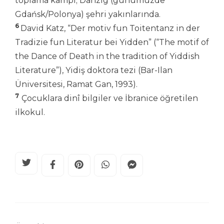
toplama kampı; Danzig (günümüzde
Gdańsk/Polonya) şehri yakınlarında.
6
David Katz, “Der motiv fun Toitentanz in der
Tradizie fun Literatur bei Yidden” (“The motif of
the Dance of Death in the tradition of Yiddish
Literature”), Yidiş doktora tezi (Bar-Ilan
Üniversitesi, Ramat Gan, 1993).
7
Çocuklara dinî bilgiler ve İbranice öğretilen
ilkokul.