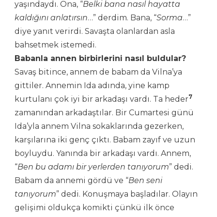
yaşındaydı. Ona, “
Belki bana nasıl hayatta
kaldığını anlatırsın
…”
derdim. Bana, “
Sorma
…”
diye yanıt verirdi. Savaşta olanlardan asla
bahsetmek istemedi.
Babanla annen birbirlerini nasıl buldular?
Savaş bitince, annem de babam da Vilna’ya
gittiler. Annemin Ida adında, yine kamp
7
kurtulanı çok iyi bir arkadaşı vardı. Ta heder
zamanından arkadaştılar. Bir Cumartesi günü
Ida’yla annem Vilna sokaklarında gezerken,
karşılarına iki genç çıktı. Babam zayıf ve uzun
boyluydu. Yanında bir arkadaşı vardı. Annem,
“
Ben bu adamı bir yerlerden tanıyorum
” dedi.
Babam da annemi gördü ve “
Ben seni
tanıyorum
” dedi. Konuşmaya başladılar. Olayın
gelişimi oldukça komikti çünkü ilk önce