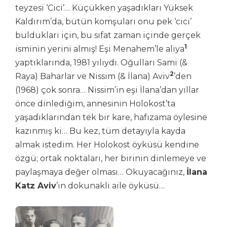
teyzesi ‘Cici’… Küçükken yaşadıkları Yüksek
Kaldırım’da, bütün komşuları onu pek ‘cici’
buldukları için, bu sıfat zaman içinde gerçek
1
isminin yerini almış! Eşi Menahem’le aliya
yaptıklarında, 1981 yılıydı. Oğulları Sami (&
2
Raya) Baharlar ve Nissim (& İlana) Aviv
’den
(1968) çok sonra… Nissim’in eşi İlana’dan yıllar
önce dinlediğim, annesinin Holokost’ta
yaşadıklarından tek bir kare, hafızama öylesine
kazınmış ki… Bu kez, tüm detayıyla kayda
almak istedim. Her Holokost öyküsü kendine
özgü; ortak noktaları, her birinin dinlemeye ve
paylaşmaya değer olması… Okuyacağınız,
İlana
Katz Aviv
’in dokunaklı aile öyküsü…