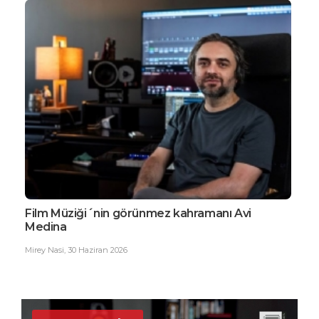
Film Müziği´nin görünmez kahramanı Avi
EDG
Medina
Büy
Mirey Nasi
,
30 Haziran 2026
Ester