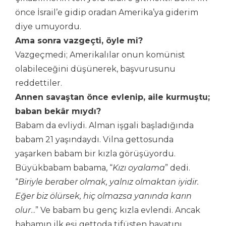
önce İsrail’e gidip oradan Amerika’ya giderim
diye umuyordu.
Ama sonra vazgeçti, öyle mi?
Vazgeçmedi; Amerikalılar onun komünist
olabileceğini düşünerek, başvurusunu
reddettiler.
Annen savaştan önce evlenip, aile kurmuştu;
baban bekâr mıydı?
Babam da evliydi. Alman işgali başladığında
babam 21 yaşındaydı. Vilna gettosunda
yaşarken babam bir kızla görüşüyordu.
Büyükbabam babama, “
Kızı oyalama
” dedi.
“
Biriyle beraber olmak, yalnız olmaktan iyidir.
Eğer biz ölürsek, hiç olmazsa yanında karın
olur
...” Ve babam bu genç kızla evlendi. Ancak
babamın ilk eşi gettoda tifüsten hayatını