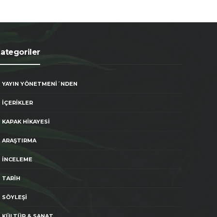
ategoriler
YAYIN YÖNETMENİ´NDEN
İÇERİKLER
KAPAK HİKAYESİ
ARAŞTIRMA
İNCELEME
TARİH
SÖYLEŞİ
KÜLTÜR & SANAT