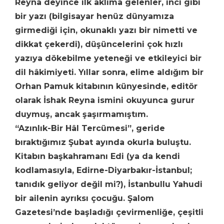
Reyna deyince ilk aklıma gelenler, inci gibi
bir yazı (bilgisayar henüz dünyamıza
girmediği için, okunaklı yazı bir nimetti ve
dikkat çekerdi), düşüncelerini çok hızlı
yazıya dökebilme yeteneği ve etkileyici bir
dil hâkimiyeti. Yıllar sonra, elime aldığım bir
Orhan Pamuk kitabının künyesinde, editör
olarak İshak Reyna ismini okuyunca gurur
duymuş, ancak şaşırmamıştım.
“Azınlık-Bir Hâl Tercümesi”, geride
bıraktığımız Şubat ayında okurla buluştu.
Kitabın başkahramanı Edi (ya da kendi
kodlamasıyla, Edirne-Diyarbakır-İstanbul;
tanıdık geliyor değil mi?), İstanbullu Yahudi
bir ailenin ayrıksı çocuğu. Şalom
Gazetesi’nde başladığı çevirmenliğe, çeşitli