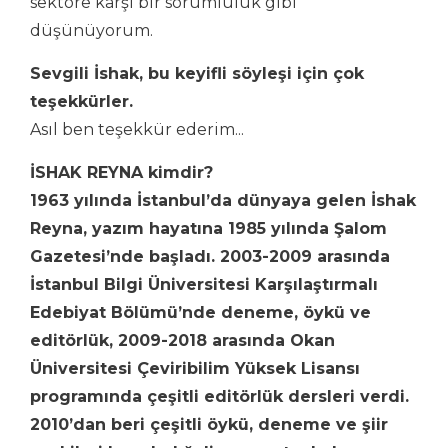
sektöre karşı bir sorumluluk gibi
düşünüyorum.
Sevgili İshak, bu keyifli söyleşi için çok
teşekkürler.
Asıl ben teşekkür ederim...
İSHAK REYNA kimdir?
1963 yılında İstanbul’da dünyaya gelen İshak
Reyna, yazım hayatına 1985 yılında Şalom
Gazetesi’nde başladı. 2003-2009 arasında
İstanbul Bilgi Üniversitesi Karşılaştırmalı
Edebiyat Bölümü’nde deneme, öykü ve
editörlük, 2009-2018 arasında Okan
Üniversitesi Çeviribilim Yüksek Lisansı
programında çeşitli editörlük dersleri verdi.
2010’dan beri çeşitli öykü, deneme ve şiir