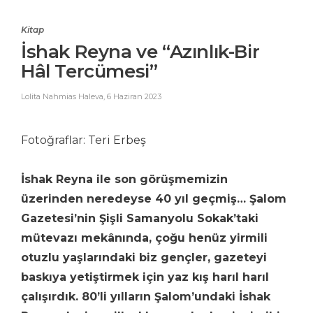
Kitap
İshak Reyna ve “Azınlık-Bir
Hâl Tercümesi”
Lolita Nahmias Haleva
,
6 Haziran 2023
Fotoğraflar: Teri Erbeş
İshak Reyna ile son görüşmemizin
üzerinden neredeyse 40 yıl geçmiş… Şalom
Gazetesi’nin Şişli Samanyolu Sokak’taki
mütevazı mekânında, çoğu henüz yirmili
otuzlu yaşlarındaki biz gençler, gazeteyi
baskıya yetiştirmek için yaz kış harıl harıl
çalışırdık. 80’li yılların Şalom’undaki İshak