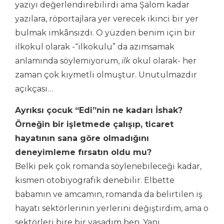
yazıyı değerlendirebilirdi ama Şalom kadar
yazılara, röportajlara yer verecek ikinci bir yer
bulmak imkânsızdı. O yüzden benim için bir
ilkokul olarak -“ilkokulu” da azımsamak
anlamında söylemiyorum,
ilk
okul olarak- her
zaman çok kıymetli olmuştur. Unutulmazdır
açıkçası…
Ayrıksı çocuk “Edi”nin ne kadarı İshak?
Örneğin bir işletmede çalışıp, ticaret
hayatının sana göre olmadığını
deneyimleme fırsatın oldu mu?
Belki pek çok romanda söylenebileceği kadar,
kısmen otobiyografik denebilir. Elbette
babamın ve amcamın, romanda da belirtilen iş
hayatı sektörlerinin yerlerini değiştirdim, ama o
sektörleri bire bir yaşadım ben. Yani