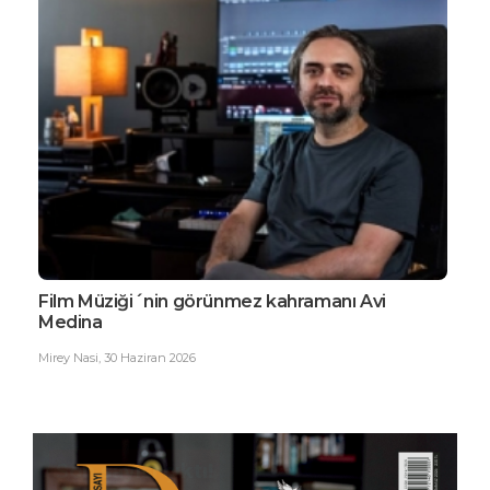
Film Müziği´nin görünmez kahramanı Avi
EDG
Medina
Büy
Mirey Nasi
,
30 Haziran 2026
Ester
Son sayısı çıktı!