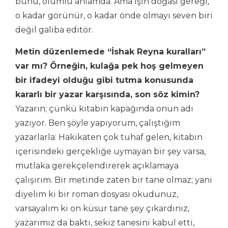
bunu, olumlu anlamda. Ama işin doğası gereği,
o kadar görünür, o kadar önde olmayı seven biri
değil galiba editör.
Metin düzenlemede “İshak Reyna kuralları”
var mı? Örneğin, kulağa pek hoş gelmeyen
bir ifadeyi olduğu gibi tutma konusunda
kararlı bir yazar karşısında, son söz kimin?
Yazarın; çünkü kitabın kapağında onun adı
yazıyor. Ben şöyle yapıyorum, çalıştığım
yazarlarla: Hakikaten çok tuhaf gelen, kitabın
içerisindeki gerçekliğe uymayan bir şey varsa,
mutlaka gerekçelendirerek açıklamaya
çalışırım. Bir metinde zaten bir tane olmaz; yani
diyelim ki bir roman dosyası okudunuz,
varsayalım ki on küsur tane şey çıkardınız,
yazarımız da baktı, sekiz tanesini kabul etti,