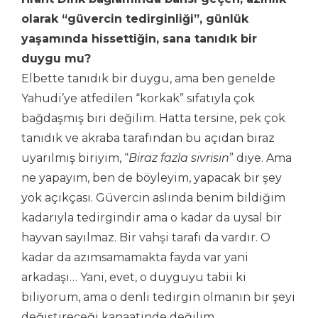
olarak “güvercin tedirginliği”, günlük
yaşamında hissettiğin, sana tanıdık bir
duygu mu?
Elbette tanıdık bir duygu, ama ben genelde
Yahudi’ye atfedilen “korkak” sıfatıyla çok
bağdaşmış biri değilim. Hatta tersine, pek çok
tanıdık ve akraba tarafından bu açıdan biraz
uyarılmış biriyim, “
Biraz fazla sivrisin
” diye. Ama
ne yapayım, ben de böyleyim, yapacak bir şey
yok açıkçası. Güvercin aslında benim bildiğim
kadarıyla tedirgindir ama o kadar da uysal bir
hayvan sayılmaz. Bir vahşi tarafı da vardır. O
kadar da azımsamamakta fayda var yani
arkadaşı… Yani, evet, o duyguyu tabii ki
biliyorum, ama o denli tedirgin olmanın bir şeyi
değiştireceği kanaatinde değilim.