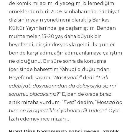
de komik mi acı mı diyeceğimi bilemediğim
örneklerden biri: 2005 sonbaharında, edebiyat
dizisinin yayın yönetmeni olarak İş Bankası
Kültür Yayınları’nda işe başlamıştım. Benden
muhtemelen 15-20 yaş daha büyük bir
beyefendi, bir şiir dosyasıyla geldi. İlk günler
ben de karşıladım, ağırladım, anlamaya çalıştım
ne olduğunu. Bir süre sonra da konuşma
içerisinde bahsettim Yahudi olduğumdan.
Beyefendi şaşırdı, “
Nasıl yani?
” dedi. “
Türk
edebiyatı dosyalarından da dolayısıyla siz mi
sorumlu olacaksınız?
” E, ben de orada biraz
artık mizaha vurdum: “
Evet
” dedim, “
Mossad’da
bize en iyi öğrettikleri yabancı dil Türkçe!
” Öyle…
İzah edemeyince mizah…
Hrant Dink bağlamında bahsi geçen, azınlık