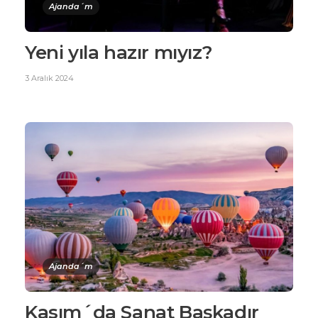
Ajanda´m
Yeni yıla hazır mıyız?
3 Aralık 2024
Ajanda´m
Kasım´da Sanat Başkadır