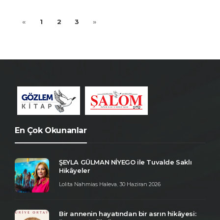
«
1
2
3
»
En Çok Okunanlar
ŞEYLA GÜLMAN NİYEGO ile Tuvalde Saklı
Hikâyeler
Lolita Nahmias Haleva
,
30 Haziran 2026
Bir annenin hayatından bir asrın hikâyesi: