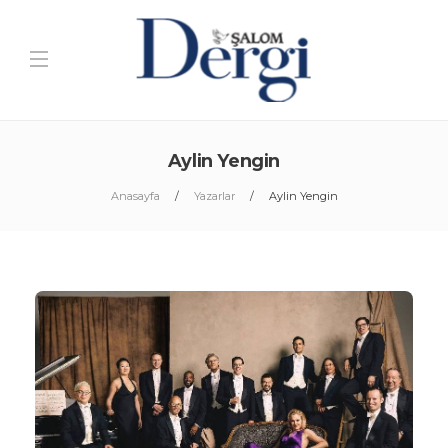
Aylin Yengin
Anasayfa
Yazarlar
Aylin Yengin