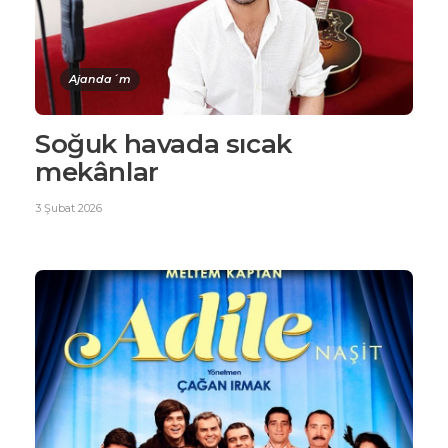
Ajanda´m
Soğuk havada sıcak
mekânlar
3 Şubat 2026