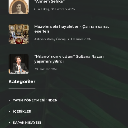
“Annem Şefika”
Gila Erbeş
,
30 Haziran 2026
Müzelerdeki hayaletler - Çalınan sanat
eserleri
Aslıhan Karay Özdaş
,
30 Haziran 2026
“Milano´nun vicdanı” Sultana Razon
yaşamını yitirdi
30 Haziran 2026
Kategoriler
YAYIN YÖNETMENİ´NDEN
İÇERİKLER
KAPAK HİKAYESİ