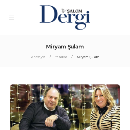
Miryam Şulam
Anasayfa
Yazarlar
Miryam Şulam