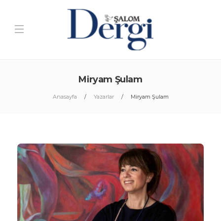
Miryam Şulam
Anasayfa
Yazarlar
Miryam Şulam