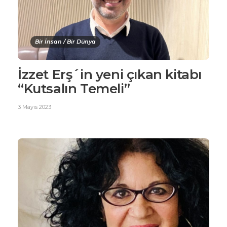
Bir İnsan / Bir Dünya
İzzet Erş´in yeni çıkan kitabı
“Kutsalın Temeli”
3 Mayıs 2023