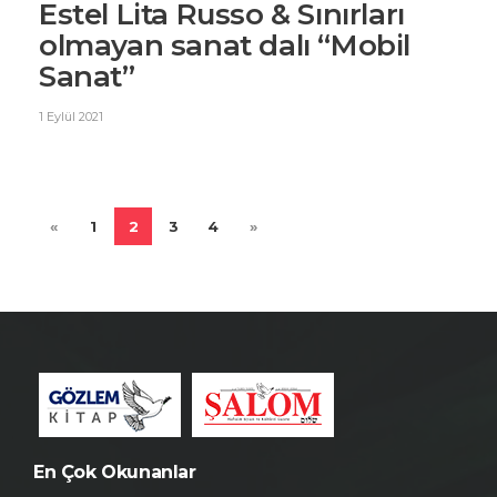
Estel Lita Russo & Sınırları
olmayan sanat dalı “Mobil
Sanat”
1 Eylül 2021
«
1
2
3
4
»
En Çok Okunanlar