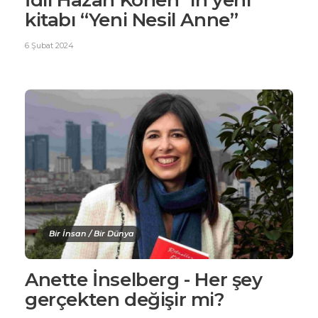
İdil Hazan Kohen´in yeni
kitabı “Yeni Nesil Anne”
6 Şubat 2024
Bir İnsan / Bir Dünya
Anette İnselberg - Her şey
gerçekten değişir mi?