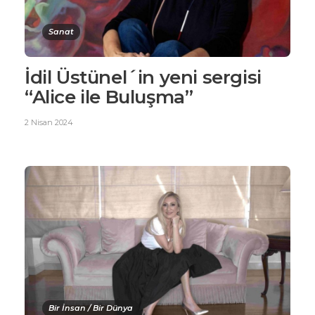
Sanat
İdil Üstünel´in yeni sergisi
“Alice ile Buluşma”
2 Nisan 2024
Bir İnsan / Bir Dünya