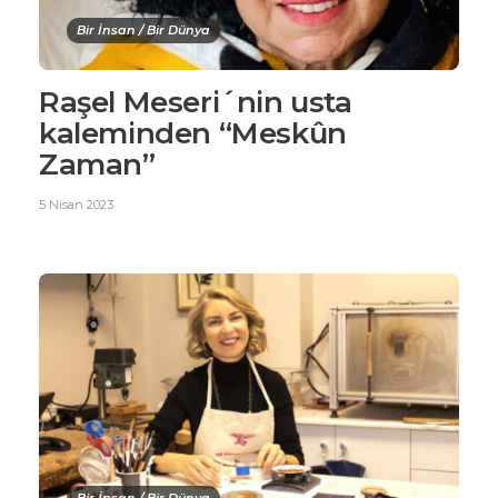
Bir İnsan / Bir Dünya
Raşel Meseri´nin usta
kaleminden “Meskûn
Zaman”
5 Nisan 2023