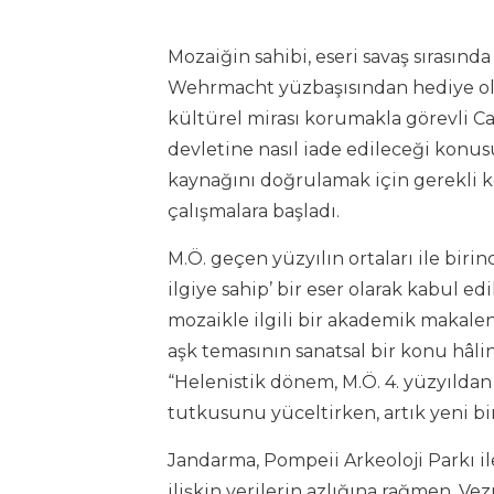
Mozaiğin sahibi, eseri savaş sırasında
Wehrmacht yüzbaşısından hediye olar
kültürel mirası korumakla görevli Ca
devletine nasıl iade edileceği konusun
kaynağını doğrulamak için gerekli kon
çalışmalara başladı.
M.Ö. geçen yüzyılın ortaları ile biri
ilgiye sahip’ bir eser olarak kabul 
mozaikle ilgili bir akademik makaleni
aşk temasının sanatsal bir konu hâlin
“Helenistik dönem, M.Ö. 4. yüzyıldan 
tutkusunu yüceltirken, artık yeni bir
Jandarma, Pompeii Arkeoloji Parkı il
ilişkin verilerin azlığına rağmen, 