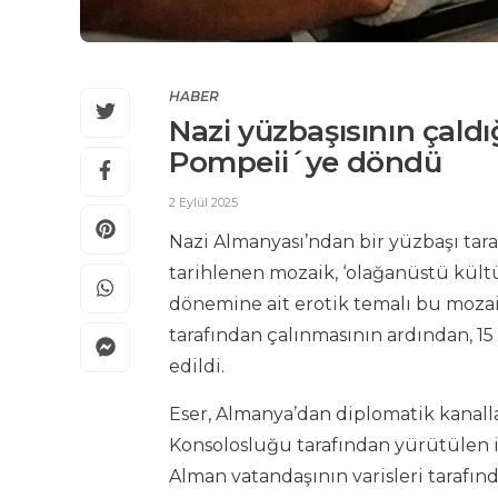
HABER
Nazi yüzbaşısının çald
Pompeii´ye döndü
2 Eylül 2025
Nazi Almanyası’ndan bir yüzbaşı taraf
tarihlenen mozaik, ‘olağanüstü kültür
dönemine ait erotik temalı bu mozaik
tarafından çalınmasının ardından, 1
edildi.
Eser, Almanya’dan diplomatik kanallar 
Konsolosluğu tarafından yürütülen ia
Alman vatandaşının varisleri tarafınd