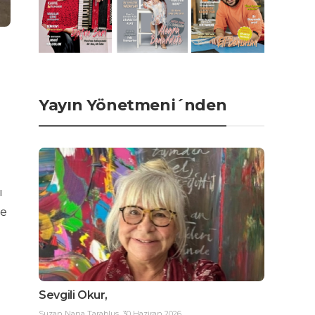
Yayın Yönetmeni´nden
ı
de
Sevgili Okur,
Suzan Nana Tarablus
,
30 Haziran 2026