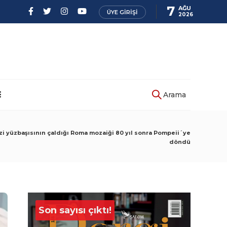
7
AĞU
ÜYE GIRIŞI
2026
Arama
zi yüzbaşısının çaldığı Roma mozaiği 80 yıl sonra Pompeii´ye
döndü
Son sayısı çıktı!