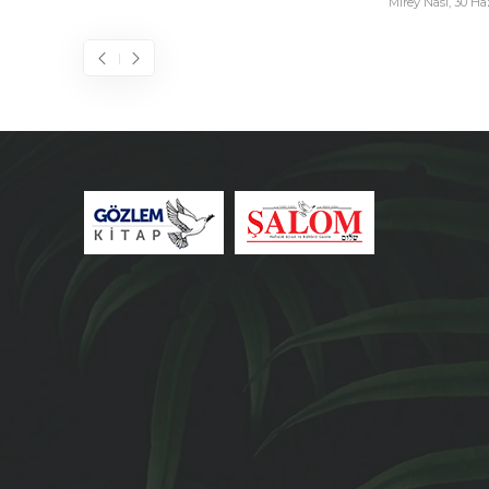
Mirey Nasi
,
30 Haziran 2026
Ester Almelek
,
30