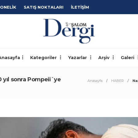
ONELİK
SATIŞ NOKTALARI
İLETİŞİM
Anasayfa
Kategoriler
Yazarlar
Arşiv
Galeri
0 yıl sonra Pompeii´ye
Anasayfa
HABER
Na