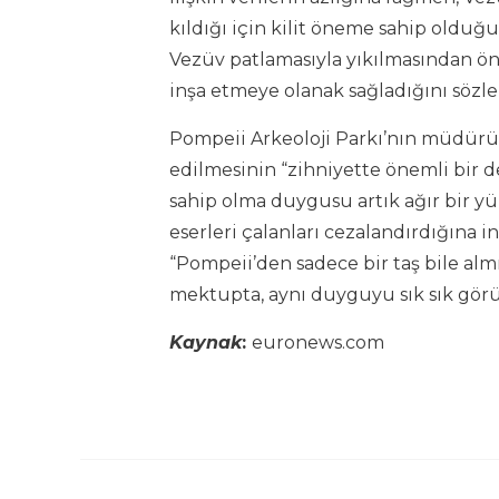
kıldığı için kilit öneme sahip olduğ
Vezüv patlamasıyla yıkılmasından önc
inşa etmeye olanak sağladığını sözle
Pompeii Arkeoloji Parkı’nın müdürü ay
edilmesinin “zihniyette önemli bir değ
sahip olma duygusu artık ağır bir 
eserleri çalanları cezalandırdığına i
“Pompeii’den sadece bir taş bile alm
mektupta, aynı duyguyu sık sık görüy
Kaynak
:
euronews.com