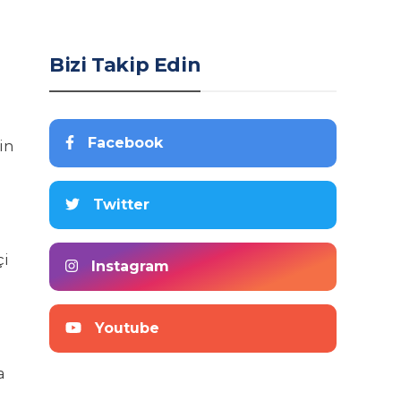
Bizi Takip Edin
Facebook
in
Twitter
l
çi
Instagram
Youtube
a