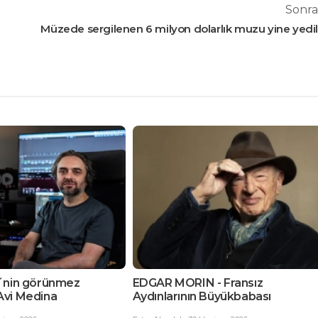
Sonra
Müzede sergilenen 6 milyon dolarlık muzu yine yedil
N - Fransız
Zorlu zirve: basitlik
n Büyükbabası
Nermin Ketenci
,
30 Haziran 2026