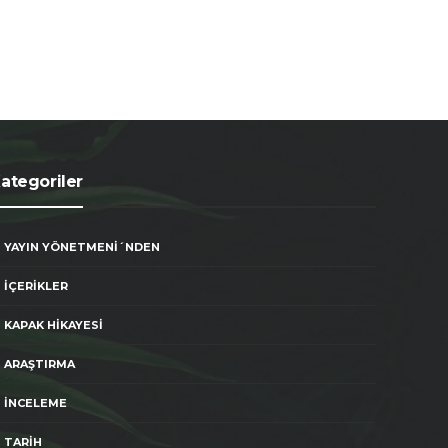
Emel Mizrahi
,
30 Haziran 2026
Suzan Nana Tarablus
,
30 Haz
ategoriler
YAYIN YÖNETMENİ´NDEN
İÇERİKLER
KAPAK HİKAYESİ
ARAŞTIRMA
İNCELEME
TARİH