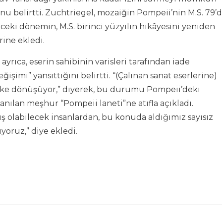
unu belirtti. Zuchtriegel, mozaiğin Pompeii’nin M.S. 79’
eki dönemin, M.S. birinci yüzyılın hikâyesini yeniden
rine ekledi.
rıca, eserin sahibinin varisleri tarafından iade
işimi” yansıttığını belirtti. “(Çalınan sanat eserlerine)
yüke dönüşüyor,” diyerek, bu durumu Pompeii’deki
nanılan meşhur “Pompeii laneti”ne atıfla açıkladı.
ış olabilecek insanlardan, bu konuda aldığımız sayısız
oruz,” diye ekledi.