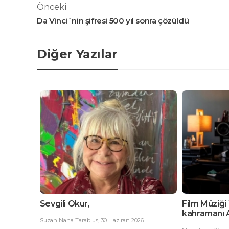
Önceki
Da Vinci´nin şifresi 500 yıl sonra çözüldü
Diğer Yazılar
Film Müziği´nin görünmez
EDGAR MORI
kahramanı Avi Medina
Aydınlarını
6