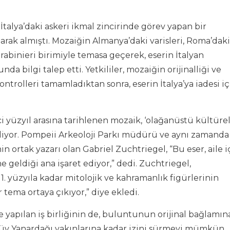
 İtalya’daki askeri ikmal zincirinde görev yapan bir
ak almıştı. Mozaiğin Almanya’daki varisleri, Roma’daki
rabinieri birimiyle temasa geçerek, eserin İtalyan
da bilgi talep etti. Yetkililer, mozaiğin orijinalliği ve
trolleri tamamladıktan sonra, eserin İtalya’ya iadesi iç
nci yüzyıl arasına tarihlenen mozaik, ‘olağanüstü kültüre
ediliyor. Pompeii Arkeoloji Parkı müdürü ve aynı zamanda
n ortak yazarı olan Gabriel Zuchtriegel, “Bu eser, aile i
e geldiği ana işaret ediyor,” dedi. Zuchtriegel,
1. yüzyıla kadar mitolojik ve kahramanlık figürlerinin
 tema ortaya çıkıyor,” diye ekledi.
e yapılan iş birliğinin de, buluntunun orijinal bağlamın
Vezüv Yanardağı yakınlarına kadar izini sürmeyi mümkün