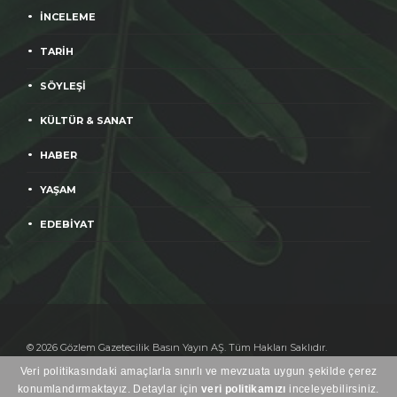
İNCELEME
TARİH
SÖYLEŞİ
KÜLTÜR & SANAT
HABER
YAŞAM
EDEBİYAT
© 2026 Gözlem Gazetecilik Basın Yayın AŞ. Tüm Hakları Saklıdır.
Yayınlanan yazıların sorumluluğu yazarlara aittir.
Veri politikasındaki amaçlarla sınırlı ve mevzuata uygun şekilde çerez
Heweso
konumlandırmaktayız. Detaylar için
veri politikamızı
inceleyebilirsiniz.