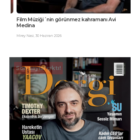
Film Müziği´nin görünmez kahramanı Avi
EDG
Medina
Büy
Mirey Nasi
,
30 Haziran 2026
Ester
Son sayısı çıktı!