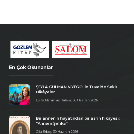
En Çok Okunanlar
ŞEYLA GÜLMAN NİYEGO ile Tuvalde Saklı
Hikâyeler
Lolita Nahmias Haleva
,
30 Haziran 2026
Bir annenin hayatından bir asrın hikâyesi:
“Annem Şefika”
Gila Erbeş
,
30 Haziran 2026