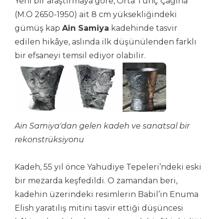
Yeni bir araştırmaya göre, Orta Tunç Çağına
(M.Ö 2650-1950) ait 8 cm yüksekliğindeki
gümüş kap
Ain Samiya
kadehinde tasvir
edilen hikâye, aslında ilk düşünülenden farklı
bir efsaneyi temsil ediyor olabilir.
Ain Samiya'dan gelen kadeh ve sanatsal bir
rekonstrüksiyonu
Kadeh, 55 yıl önce Yahudiye Tepeleri’ndeki eski
bir mezarda keşfedildi. O zamandan beri,
kadehin üzerindeki resimlerin Babil’in Enuma
Elish yaratılış mitini tasvir ettiği düşüncesi