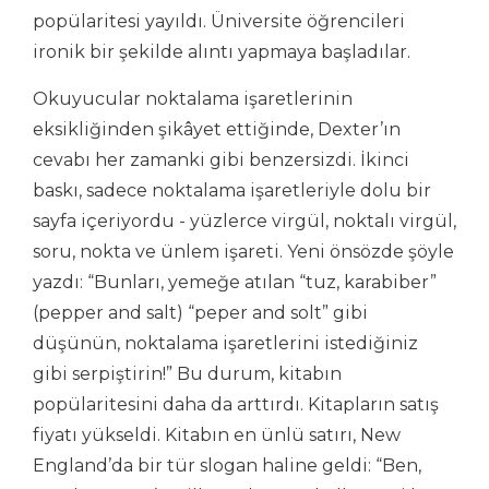
popülaritesi yayıldı. Üniversite öğrencileri
ironik bir şekilde alıntı yapmaya başladılar.
Okuyucular noktalama işaretlerinin
eksikliğinden şikâyet ettiğinde, Dexter’ın
cevabı her zamanki gibi benzersizdi. İkinci
baskı, sadece noktalama işaretleriyle dolu bir
sayfa içeriyordu - yüzlerce virgül, noktalı virgül,
soru, nokta ve ünlem işareti. Yeni önsözde şöyle
yazdı: “Bunları, yemeğe atılan “tuz, karabiber”
(pepper and salt) “peper and solt” gibi
düşünün, noktalama işaretlerini istediğiniz
gibi serpiştirin!” Bu durum, kitabın
popülaritesini daha da arttırdı. Kitapların satış
fiyatı yükseldi. Kitabın en ünlü satırı, New
England’da bir tür slogan haline geldi: “Ben,