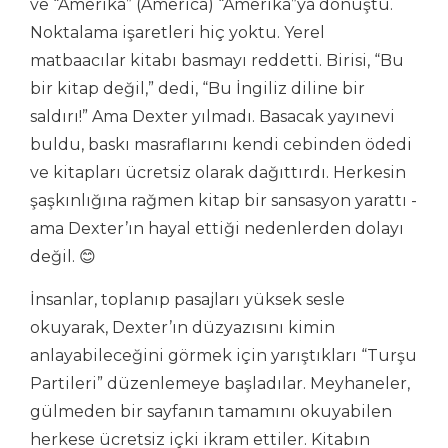
ve “Amerika” (America) “Amerika”ya dönüştü.
Noktalama işaretleri hiç yoktu. Yerel
matbaacılar kitabı basmayı reddetti. Birisi, “Bu
bir kitap değil,” dedi, “Bu İngiliz diline bir
saldırı!” Ama Dexter yılmadı. Basacak yayınevi
buldu, baskı masraflarını kendi cebinden ödedi
ve kitapları ücretsiz olarak dağıttırdı. Herkesin
şaşkınlığına rağmen kitap bir sansasyon yarattı -
ama Dexter’ın hayal ettiği nedenlerden dolayı
değil. 😊
İnsanlar, toplanıp pasajları yüksek sesle
okuyarak, Dexter’ın düzyazısını kimin
anlayabileceğini görmek için yarıştıkları “Turşu
Partileri” düzenlemeye başladılar. Meyhaneler,
gülmeden bir sayfanın tamamını okuyabilen
herkese ücretsiz içki ikram ettiler. Kitabın