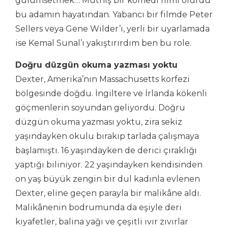
gülümsetmek… Müthiş bir komedi filmi olurdu
bu adamın hayatından. Yabancı bir filmde Peter
Sellers veya Gene Wilder’ı, yerli bir uyarlamada
ise Kemal Sunal’ı yakıştırırdım ben bu role.
Doğru düzgün okuma yazması yoktu
Dexter, Amerika’nın Massachusetts körfezi
bölgesinde doğdu. İngiltere ve İrlanda kökenli
göçmenlerin soyundan geliyordu. Doğru
düzgün okuma yazması yoktu, zira sekiz
yaşındayken okulu bırakıp tarlada çalışmaya
başlamıştı. 16 yaşındayken de derici çıraklığı
yaptığı biliniyor. 22 yaşındayken kendisinden
on yaş büyük zengin bir dul kadınla evlenen
Dexter, eline geçen parayla bir malikâne aldı.
Malikânenin bodrumunda da eşiyle deri
kıyafetler, balina yağı ve çeşitli ıvır zıvırlar