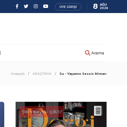
8
AĞU
ÜYE GIRIŞI
2026
Arama
Anasayfa
ARAŞTIRMA
Su - Yaşamın Sessiz Mimarı
Son sayısı çıktı!