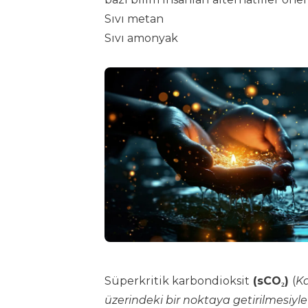
Sıvı metan
Sıvı amonyak
Süperkritik karbondioksit
(sCO₂)
(
Ka
üzerindeki bir noktaya getirilmesiy