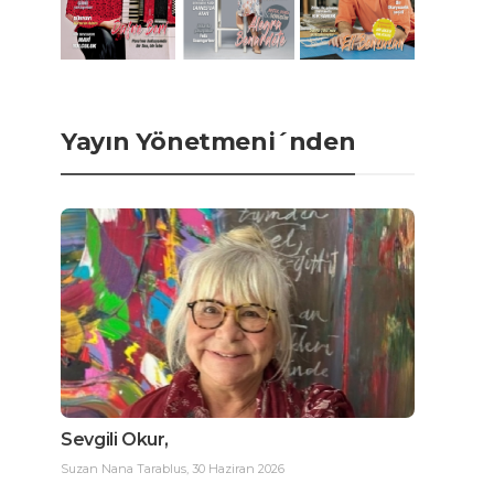
Yayın Yönetmeni´nden
Sevgili Okur,
Suzan Nana Tarablus
,
30 Haziran 2026