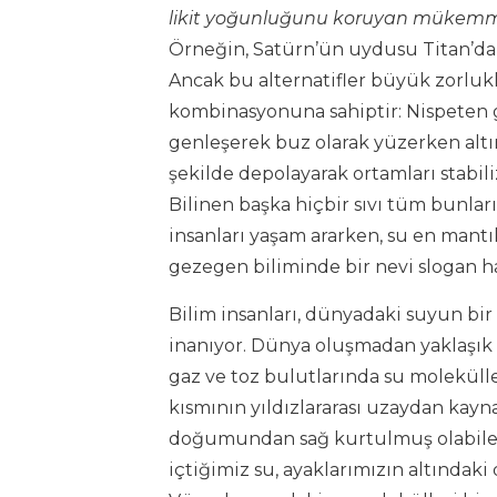
likit yoğunluğunu koruyan mükemme
Örneğin, Satürn’ün uydusu Titan’da s
Ancak bu alternatifler büyük zorlukl
kombinasyonuna sahiptir: Nispeten ge
genleşerek buz olarak yüzerken altınd
şekilde depolayarak ortamları stabili
Bilinen başka hiçbir sıvı tüm bunları
insanları yaşam ararken, su en mantık
gezegen biliminde bir nevi slogan ha
Bilim insanları, dünyadaki suyun bi
inanıyor. Dünya oluşmadan yaklaşık 
gaz ve toz bulutlarında su molekülle
kısmının yıldızlararası uzaydan kayn
doğumundan sağ kurtulmuş olabilec
içtiğimiz su, ayaklarımızın altındaki