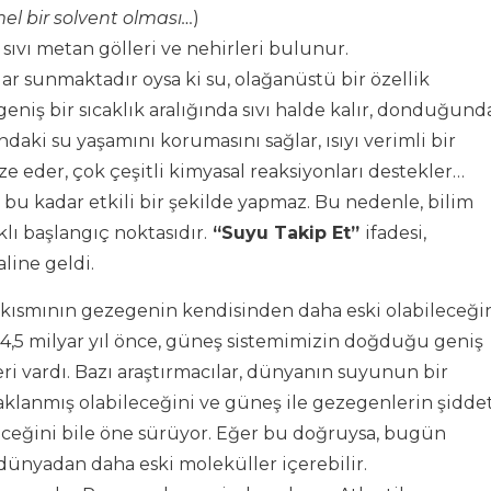
l bir solvent olması…
)
ıvı metan gölleri ve nehirleri bulunur.
ar sunmaktadır oysa ki su, olağanüstü bir özellik
niş bir sıcaklık aralığında sıvı halde kalır, donduğund
aki su yaşamını korumasını sağlar, ısıyı verimli bir
ze eder, çok çeşitli kimyasal reaksiyonları destekler…
 bu kadar etkili bir şekilde yapmaz. Bu nedenle, bilim
lı başlangıç noktasıdır.
“Suyu Takip Et”
ifadesi,
line geldi.
r kısmının gezegenin kendisinden daha eski olabileceği
4,5 milyar yıl önce, güneş sistemimizin doğduğu geniş
ri vardı. Bazı araştırmacılar, dünyanın suyunun bir
aklanmış olabileceğini ve güneş ile gezegenlerin şiddet
eğini bile öne sürüyor. Eğer bu doğruysa, bugün
 dünyadan daha eski moleküller içerebilir.