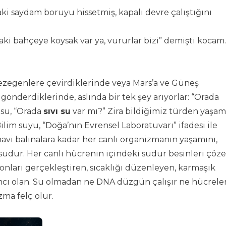
ki saydam boruyu hissetmiş, kapalı devre çalıştığını
ki bahçeye koysak var ya, vururlar bizi” demişti kocam.
gezegenlere çevirdiklerinde veya Mars’a ve Güneş
 gönderdiklerinde, aslında bir tek şey arıyorlar: “Orada
usu, “Orada
sıvı su
var mı?” Zira bildiğimiz türden yaşam
lim suyu, “Doğa’nın Evrensel Laboratuvarı” ifadesi ile
vi balinalara kadar her canlı organizmanın yaşamını,
sudur. Her canlı hücrenin içindeki sudur besinleri çöze
yonları gerçekleştiren, sıcaklığı düzenleyen, karmaşık
ımcı olan. Su olmadan ne DNA düzgün çalışır ne hücrele
zma felç olur.