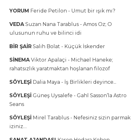
YORUM
Feride Petilon - Umut bir ışık mı?
VEDA
Suzan Nana Tarablus - Amos Oz; O
ulusunun ruhu ve bilinci idi
BİR ŞAİR
Salih Bolat - Küçük İskender
SİNEMA
Viktor Apalaçi - Michael Haneke;
rahatsızlık yaratmaktan hoşlanan filozof
SÖYLEŞİ
Dalia Maya - İş Birlikleri deyince...
SÖYLEŞİ
Güneş Uysalefe - Gahl Sasson’la Astro
Seans
SÖYLEŞİ
Mirel Tarablus - Nefesiniz sizin parmak
iziniz…
SANAT AJANDASI
Karen Hodara Kohen