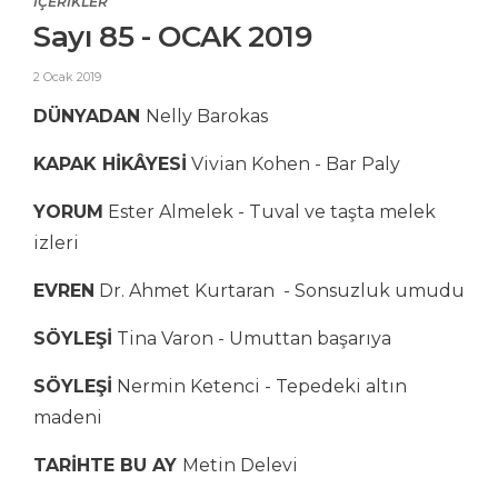
İÇERİKLER
Sayı 85 - OCAK 2019
2 Ocak 2019
DÜNYADAN
Nelly Barokas
KAPAK HİKÂYESİ
Vivian Kohen - Bar Paly
YORUM
Ester Almelek - Tuval ve taşta melek
izleri
EVREN
Dr. Ahmet Kurtaran - Sonsuzluk umudu
SÖYLEŞİ
Tina Varon - Umuttan başarıya
SÖYLEŞİ
Nermin Ketenci - Tepedeki altın
madeni
TARİHTE BU AY
Metin Delevi