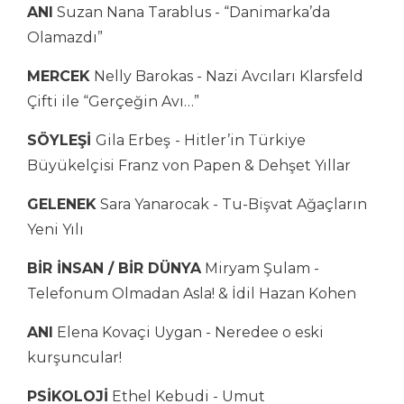
ANI
Suzan Nana Tarablus - “Danimarka’da
Olamazdı”
MERCEK
Nelly Barokas - Nazi Avcıları Klarsfeld
Çifti ile “Gerçeğin Avı…”
SÖYLEŞİ
Gila Erbeş
- Hitler’in Türkiye
Büyükelçisi Franz von Papen & Dehşet Yıllar
GELENEK
Sara Yanarocak - Tu-Bişvat Ağaçların
Yeni Yılı
BİR İNSAN / BİR DÜNYA
Miryam Şulam -
Telefonum Olmadan Asla! & İdil Hazan Kohen
ANI
Elena Kovaçi Uygan - Neredee o eski
kurşuncular!
PSİKOLOJİ
Ethel Kebudi - Umut