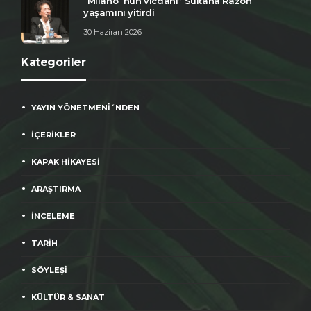
“Milano´nun vicdanı” Sultana Razon
yaşamını yitirdi
30 Haziran 2026
Kategoriler
YAYIN YÖNETMENİ´NDEN
İÇERİKLER
KAPAK HİKAYESİ
ARAŞTIRMA
İNCELEME
TARİH
SÖYLEŞİ
KÜLTÜR & SANAT