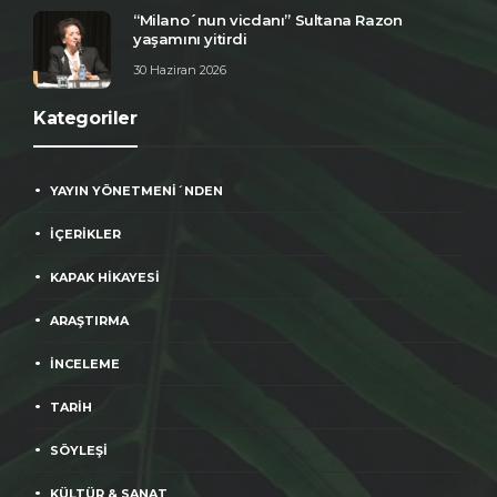
“Milano´nun vicdanı” Sultana Razon
yaşamını yitirdi
30 Haziran 2026
Kategoriler
YAYIN YÖNETMENİ´NDEN
İÇERİKLER
KAPAK HİKAYESİ
ARAŞTIRMA
İNCELEME
TARİH
SÖYLEŞİ
KÜLTÜR & SANAT