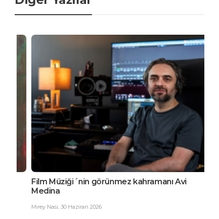
Film Müziği´nin görünmez kahramanı Avi
EDG
Medina
Büy
Mirey Nasi
,
30 Haziran 2026
Ester