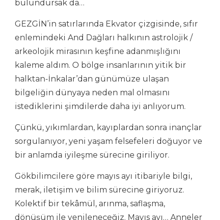
bulundursak da…
GEZGİN’in satırlarında Ekvator çizgisinde, sıfır
enlemindeki And Dağları halkının astrolojik /
arkeolojik mirasının keşfine adanmışlığını
kaleme aldım. O bölge insanlarının yitik bir
halktan-İnkalar’dan günümüze ulaşan
bilgeliğin dünyaya neden mal olmasını
istediklerini şimdilerde daha iyi anlıyorum.
Çünkü, yıkımlardan, kayıplardan sonra inançlar
sorgulanıyor, yeni yaşam felsefeleri doğuyor ve
bir anlamda iyileşme sürecine giriliyor.
Gökbilimcilere göre mayıs ayı itibariyle bilgi,
merak, iletişim ve bilim sürecine giriyoruz.
Kolektif bir tekâmül, arınma, saflaşma,
dönüşüm ile yenileneceğiz. Mayıs ayı… Anneler