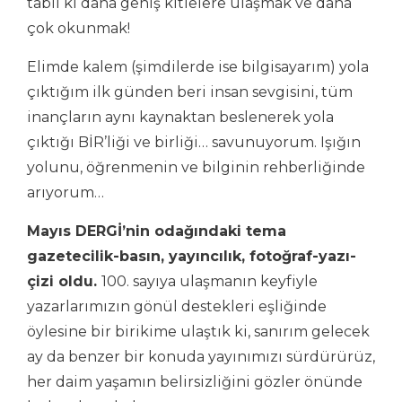
tabii ki daha geniş kitlelere ulaşmak ve daha
çok okunmak!
Elimde kalem (şimdilerde ise bilgisayarım) yola
çıktığım ilk günden beri insan sevgisini, tüm
inançların aynı kaynaktan beslenerek yola
çıktığı BİR’liği ve birliği… savunuyorum. Işığın
yolunu, öğrenmenin ve bilginin rehberliğinde
arıyorum…
Mayıs DERGİ’nin odağındaki tema
gazetecilik-basın, yayıncılık, fotoğraf-yazı-
çizi oldu.
100. sayıya ulaşmanın keyfiyle
yazarlarımızın gönül destekleri eşliğinde
öylesine bir birikime ulaştık ki, sanırım gelecek
ay da benzer bir konuda yayınımızı sürdürürüz,
her daim yaşamın belirsizliğini gözler önünde