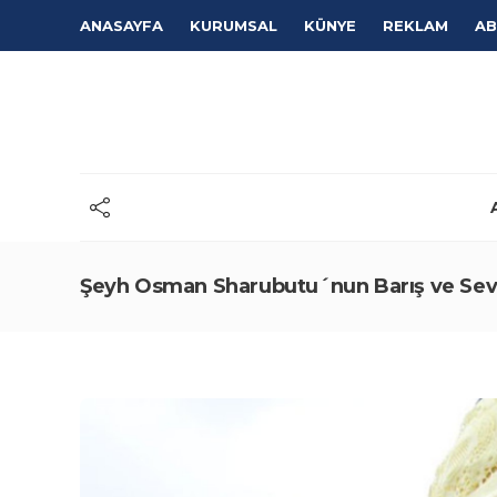
ANASAYFA
KURUMSAL
KÜNYE
REKLAM
AB
Şeyh Osman Sharubutu´nun Barış ve Sev