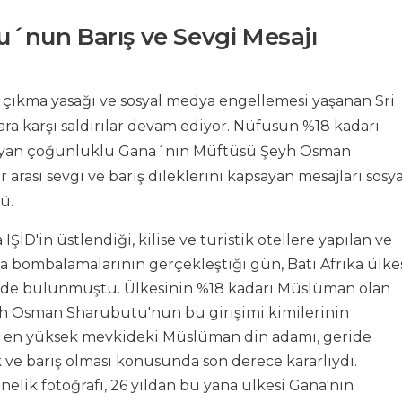
´nun Barış ve Sevgi Mesajı
a çıkma yasağı ve sosyal medya engellemesi yaşanan Sri
a karşı saldırılar devam ediyor. Nüfusun %18 kadarı
tiyan çoğunluklu Gana´nın Müftüsü Şeyh Osman
rası sevgi ve barış dileklerini kapsayan mesajları sosya
ü.
ŞİD'in üstlendiği, kilise ve turistik otellere yapılan ve
a bombalamalarının gerçekleştiği gün, Batı Afrika ülke
tinde bulunmuştu. Ülkesinin %18 kadarı Müslüman olan
h Osman Sharubutu'nun bu girişimi kimilerinin
ın en yüksek mevkideki Müslüman din adamı, geride
k ve barış olması konusunda son derece kararlıydı.
nelik fotoğrafı, 26 yıldan bu yana ülkesi Gana'nın