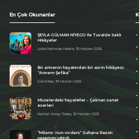
En Çok Okunanlar
K
ŞEYLA GÜLMAN NİYEGO ile Tuvalde Saklı
Hikâyeler
Lolita Nahmias Haleva
,
30 Haziran 2026
Bir annenin hayatından bir asrın hikâyesi:
“Annem Şefika”
Gila Erbeş
,
30 Haziran 2026
Müzelerdeki hayaletler - Çalınan sanat
eserleri
Aslıhan Karay Özdaş
,
30 Haziran 2026
“Milano´nun vicdanı” Sultana Razon
yaşamını yitirdi