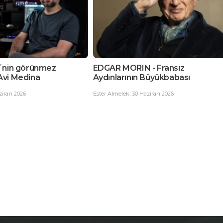
N - Fransız
Zorlu zirve: basitlik
n Büyükbabası
Nermin Ketenci
,
30 Haziran 2026
 Haziran 2026