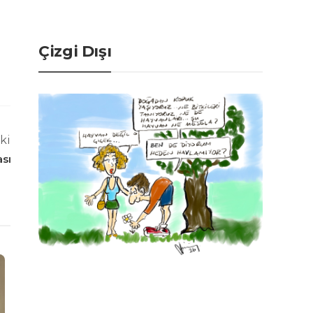
Çizgi Dışı
ki
ası