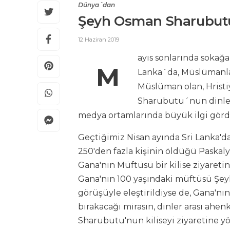
Dünya´dan
Şeyh Osman Sharubutu
12 Haziran 2019
ayıs sonlarında sokağ
M
Lanka´da, Müslümanlar
Müslüman olan, Hris
Sharubutu´nun dinler a
medya ortamlarında büyük ilgi görd
Geçtiğimiz Nisan ayında Sri Lanka'da I
250'den fazla kişinin öldüğü Paskaly
Gana'nın Müftüsü bir kilise ziyare
Gana'nın 100 yaşındaki müftüsü Şey
görüşüyle eleştirildiyse de, Gana'n
bırakacağı mirasın, dinler arası ahen
Sharubutu'nun kiliseyi ziyaretine yö