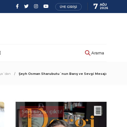
7
AĞU
ÜYE GIRIŞI
2026
Arama
ya´dan
Şeyh Osman Sharubutu´nun Barış ve Sevgi Mesajı
Son sayısı çıktı!