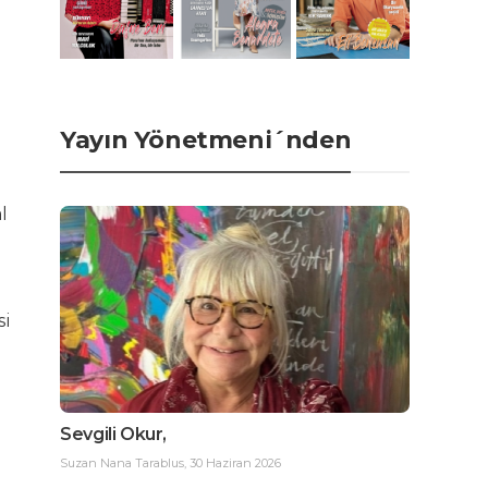
Yayın Yönetmeni´nden
l
si
Sevgili Okur,
Suzan Nana Tarablus
,
30 Haziran 2026