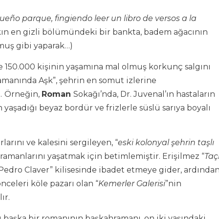
ño parque, fingiendo leer un libro de versos a la
ın en gizli bölümündeki bir bankta, badem ağacının
rmuş gibi yaparak…)
 150.000 kişinin yaşamına mal olmuş korkunç salgını
Zamanında Aşk”,
şehrin en somut izlerine
.
Örneğin,
Roman
Sokağı’nda, Dr. Juvenal’ın hastaların
 yaşadığı beyaz bordür ve frizlerle süslü sarıya boyalı
rlarını ve kalesini sergileyen, “
eski
kolonyal şehrin taşlı
hramanlarını yaşatmak için betimlemiştir. Erişilmez “
Taçl
 Pedro Claver” kilisesinde ibadet etmeye gider, ardında
celeri köle pazarı olan “
Kemerler Galerisi
”nin
ır.
lı başka bir romanının başkahramanı, on iki yaşındaki