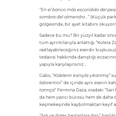
“
En el banco más escondido del peque
sombra del almendro
…”
(Küçük park
gölgesinde, bir ayet kitabını okuyo
Sadece bu mu? Bir yüzyıl kadar önce
tüm ayrıntılarıyla anlattığı “Kolera 
rastlayabileceğiniz eserdir kuşkusuz
tedavisi hakkında danıştığı eczacının
yapıyla karşılaşırsınız…
Gabo, “
Kölelerin
kanıyla yıkanmış
”
su
labirentini
” de içinde aynı eserin ka
tanrıça
” Fermina Daza, oradaki “San
da hem yazıcı bürosu hem de daha ön
keşmekeşinde kaybolmaktan keyif al
“Aşk ve diğer Şeytanlara dair”
başlık