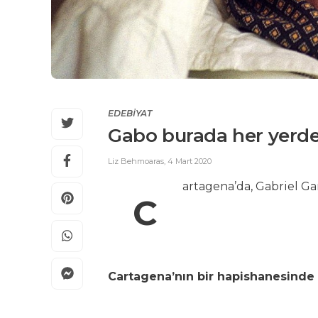
EDEBİYAT
Gabo burada her yerd
Liz Behmoaras
,
4 Mart 2020
artagena’da, Gabriel Ga
C
Cartagena’nın bir hapishanesinde 