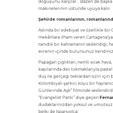
doğuşunu karşılar… Bazen de başka
makinelerinin üstünde uyuya kalır.
Şehirde romanlarının, romanlarınd
Aslında bir edebiyat ve özellikle bi
mekânlara ilham veren Cartagena’ya 
tanıdık bir kahramanın seslendiği, h
evrenin içinde bulursunuz kendiniz
Papağan çığlıkları, nemli sıcak hava,
kapılarında dev tokmaklarıyla pastel 
düş ile gerçeği tekrardan sizin için bi
Kolombiyalı şarkıcı koyu bir hayran
Günlerinde Aşk” filminde seslendirdi
“Evangelist Parkı” diye geçen
Ferna
dudaklarınızdan yoksul ve umutsuz â
belki de İspanyolca: