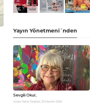
Yayın Yönetmeni´nden
Sevgili Okur,
Suzan Nana Tarablus
,
30 Haziran 2026