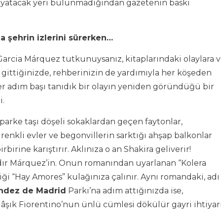
 yatacak yeri bulunmadığından gazetenin baskı
a şehrin izlerini sürerken…
r Garcia Márquez tutkunuysanız, kitaplarındaki olaylara 
gittiğinizde, rehberinizin de yardımıyla her köşeden
er adım başı tanıdık bir olayın yeniden göründüğü bir
i.
 parke taşı döşeli sokaklardan geçen faytonlar,
renkli evler ve begonvillerin sarktığı ahşap balkonlar
rbirine karıştırır. Aklınıza o an Shakira geliverir!
ıdır Márquez’in. Onun romanından uyarlanan “Kolera
ği “Hay Amores” kulağınıza çalınır. Aynı romandaki, adı
ndez de Madrid
Parkı’na adım attığınızda ise,
şık Fiorentino’nun ünlü cümlesi dökülür gayri ihtiyari