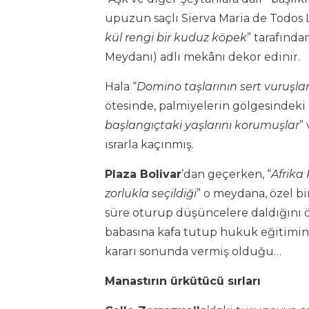
upuzun saçlı Sierva Maria de Todos L
kül rengi bir kuduz köpek
” tarafından
Meydanı) adlı mekânı dekor edinir.
Hala “
Domino taşlarının sert vuruşlar
ötesinde, palmiyelerin gölgesindeki 
başlangıçtaki yaşlarını korumuşlar
”
ısrarla kaçınmış.
Plaza Bolivar
’dan geçerken, “
Afrika
zorlukla seçildiği
”
o meydana, özel b
süre oturup düşüncelere daldığını öğ
babasına kafa tutup hukuk eğitimin
kararı sonunda vermiş olduğu…
Manastırın ürkütücü sırları