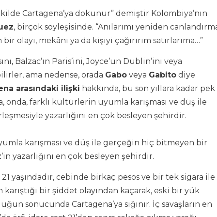
şekilde Cartagena’ya dokunur” demiştir Kolombiya’nın
quez
, birçok söyleşisinde. “Anılarımı yeniden canlandırm
ir olayı, mekânı ya da kişiyi çağırırım satırlarıma…”
nı, Balzac’ın Paris’ini, Joyce’un Dublin’ini veya
bilirler, ama nedense, orada
Gabo
veya
Gabito
diye
na arasındaki ilişki
hakkında, bu son yıllara kadar pek
a, onda, farklı kültürlerin uyumla karışması ve düş ile
leşmesiyle yazarlığını en çok besleyen şehirdir.
uyumla karışması ve düş ile gerçeğin hiç bitmeyen bir
in yazarlığını en çok besleyen şehirdir.
21 yaşındadır, cebinde birkaç pesos ve bir tek sigara ile
karıştığı bir şiddet olayından kaçarak, eski bir yük
ğun sonucunda Cartagena’ya sığınır. İç savaşların en