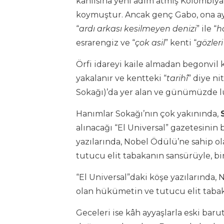
kanlısına yeni adım atmış Kolombiya’
koymuştur. Ancak genç Gabo, ona ay
“
ardı
arkası kesilmeyen denizi
” ile “
h
esrarengiz ve “
çok asil
” kenti “
gözleri
Örfi idareyi kaile almadan begonvil 
yakalanır ve kentteki “
tarihî
” diye ni
Sokağı)’da yer alan ve günümüzde lü
Hanımlar Sokağı’nın çok yakınında,
alınacağı “El Universal” gazetesini
yazılarında, Nobel Ödülü’ne sahip 
tutucu elit tabakanın sansürüyle, bi
“El Universal”daki köşe yazılarında
olan hükümetin ve tutucu elit tabak
Geceleri ise kâh ayyaşlarla eski ba