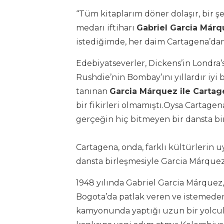
“Tüm kitaplarım döner dolaşır, bir 
medarı iftiharı
Gabriel Garcia Már
istediğimde, her daim Cartagena’dan b
Edebiyatseverler, Dickens’in Londra’sı
Rushdie’nin Bombay’ını yıllardır iyi 
tanınan
Garcia Márquez ile Cartage
bir fikirleri olmamıştı.Oysa Cartagen
gerçeğin hiç bitmeyen bir dansta bir
Cartagena, onda, farklı kültürlerin 
dansta birleşmesiyle Garcia Márquez’
1948 yılında Gabriel Garcia Márquez, 
Bogota’da patlak veren ve istemeden 
kamyonunda yaptığı uzun bir yolculu