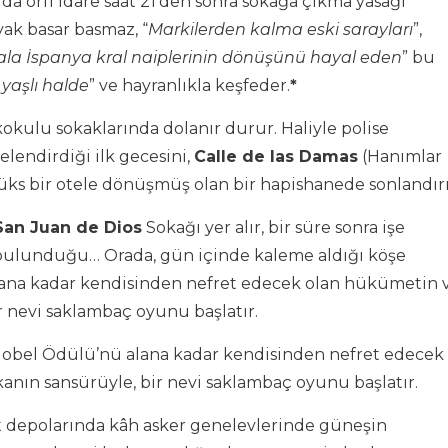
da örfi idare saat 21’den sonra sokağa çıkma yasağı
ak basar basmaz, “
Markilerden
kalma eski sarayları
”,
ala İspanya kral naiplerinin dönüşünü hayal eden
” bu
 yaşlı
halde
” ve hayranlıkla keşfeder.
*
kokulu sokaklarında dolanır durur. Haliyle polise
telendirdiği ilk gecesini,
Calle de las Damas
(Hanımlar
ks bir otele dönüşmüş olan bir hapishanede sonlandırı
San Juan de Dios
Sokağı yer alır, bir süre sonra işe
n bulunduğu… Orada, gün içinde kaleme aldığı köşe
olana kadar kendisinden nefret edecek olan hükümetin 
r nevi saklambaç oyunu başlatır.
, Nobel Ödülü’nü alana kadar kendisinden nefret edecek
anın sansürüyle, bir nevi saklambaç oyunu başlatır.
rut depolarında kâh asker genelevlerinde güneşin