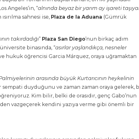
os Angeles’in, “
alnında beyaz bir yarım ay işareti taşıy
 ısırılma sahnesi ise,
Plaza de la Aduana
(Gümrük
ının takırdadığı
”
Plaza San Diego
’nun birkaç adım
üniversite binasında, “
asırlar yaşlandıkça, nesneler
 ve hukuk öğrencisi Garcia Márquez, oraya uğramaktan
 Palmiyelerinin arasında büyük Kurtarıcının heykelinin
ir sempati duyduğunu ve zaman zaman oraya gelerek, b
reniyoruz. Kim bilir, belki de orasıdır, genç Gabo’nun
den vazgeçerek kendini yazıya verme gibi önemli bir