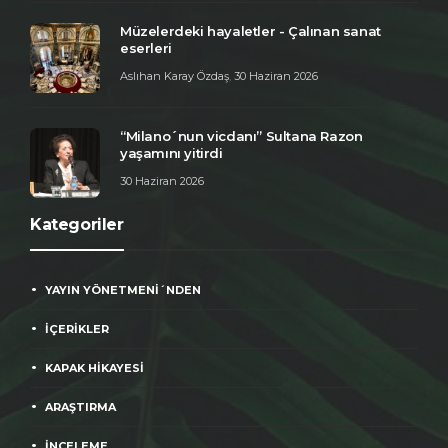
Müzelerdeki hayaletler - Çalınan sanat
eserleri
Aslıhan Karay Özdaş
,
30 Haziran 2026
“Milano´nun vicdanı” Sultana Razon
yaşamını yitirdi
30 Haziran 2026
Kategoriler
YAYIN YÖNETMENİ´NDEN
İÇERİKLER
KAPAK HİKAYESİ
ARAŞTIRMA
İNCELEME