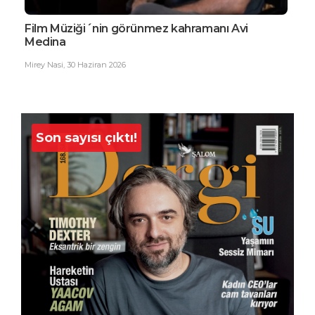
Film Müziği´nin görünmez kahramanı Avi
EDG
Medina
Büy
Mirey Nasi
,
30 Haziran 2026
Ester
Son sayısı çıktı!