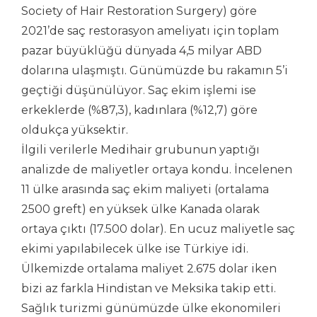
Society of Hair Restoration Surgery) göre
2021’de saç restorasyon ameliyatı için toplam
pazar büyüklüğü dünyada 4,5 milyar ABD
dolarına ulaşmıştı. Günümüzde bu rakamın 5’i
geçtiği düşünülüyor. Saç ekim işlemi ise
erkeklerde (%87,3), kadınlara (%12,7) göre
oldukça yüksektir.
İlgili verilerle Medihair grubunun yaptığı
analizde de maliyetler ortaya kondu. İncelenen
11 ülke arasında saç ekim maliyeti (ortalama
2500 greft) en yüksek ülke Kanada olarak
ortaya çıktı (17.500 dolar). En ucuz maliyetle saç
ekimi yapılabilecek ülke ise Türkiye idi.
Ülkemizde ortalama maliyet 2.675 dolar iken
bizi az farkla Hindistan ve Meksika takip etti.
Sağlık turizmi günümüzde ülke ekonomileri