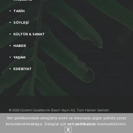
TARİH
SÖYLEŞİ
KÜLTÜR & SANAT
HABER
YAŞAM
EDEBİYAT
© 2026 Gözlem Gazetecilik Basın Yayın AŞ. Tüm Hakları Saklıdır.
Yayınlanan yazıların sorumluluğu yazarlara aittir.
Veri politikasındaki amaçlarla sınırlı ve mevzuata uygun şekilde çerez
Heweso
konumlandırmaktayız. Detaylar için
veri politikamızı
inceleyebilirsiniz.
X