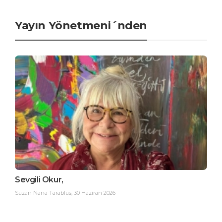
Yayın Yönetmeni´nden
Sevgili Okur,
Suzan Nana Tarablus
,
30 Haziran 2026