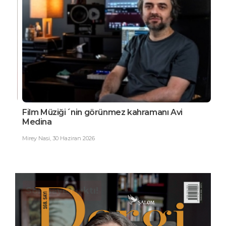
Film Müziği´nin görünmez kahramanı Avi
EDG
Medina
Büy
Mirey Nasi
,
30 Haziran 2026
Ester
Son sayısı çıktı!