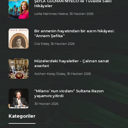
ŞEYLA GÜLMAN NİYEGO ile Tuvalde Saklı
Hikâyeler
Lolita Nahmias Haleva
,
30 Haziran 2026
Bir annenin hayatından bir asrın hikâyesi:
“Annem Şefika”
Gila Erbeş
,
30 Haziran 2026
Müzelerdeki hayaletler - Çalınan sanat
eserleri
Aslıhan Karay Özdaş
,
30 Haziran 2026
“Milano´nun vicdanı” Sultana Razon
yaşamını yitirdi
30 Haziran 2026
Kategoriler