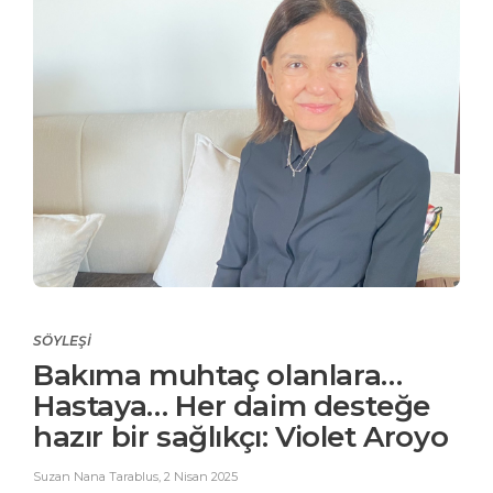
SÖYLEŞİ
Bakıma muhtaç olanlara…
Hastaya… Her daim desteğe
hazır bir sağlıkçı: Violet Aroyo
Suzan Nana Tarablus
,
2 Nisan 2025