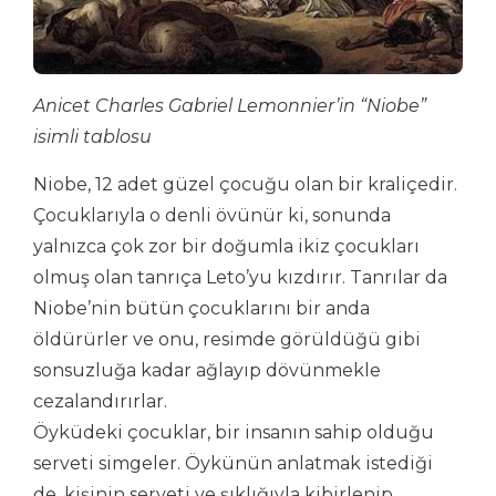
Anicet Charles Gabriel Lemonnier’in “Niobe”
isimli tablosu
Niobe, 12 adet güzel çocuğu olan bir kraliçedir.
Çocuklarıyla o denli övünür ki, sonunda
yalnızca çok zor bir doğumla ikiz çocukları
olmuş olan tanrıça Leto’yu kızdırır. Tanrılar da
Niobe’nin bütün çocuklarını bir anda
öldürürler ve onu, resimde görüldüğü gibi
sonsuzluğa kadar ağlayıp dövünmekle
cezalandırırlar.
Öyküdeki çocuklar, bir insanın sahip olduğu
serveti simgeler. Öykünün anlatmak istediği
de, kişinin serveti ve şıklığıyla kibirlenip