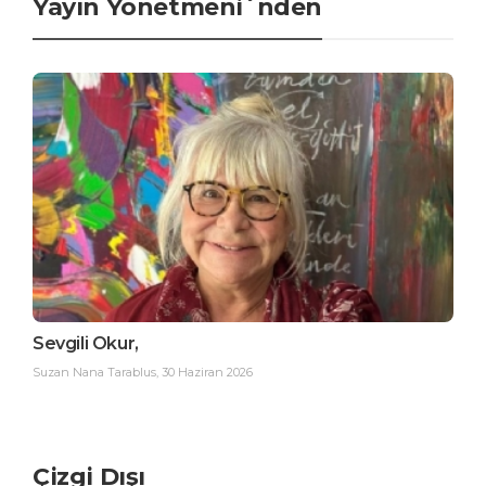
Yayın Yönetmeni´nden
Sevgili Okur,
Suzan Nana Tarablus
,
30 Haziran 2026
Çizgi Dışı