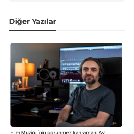
Diğer Yazılar
Film Müziği´nin görünmez kahramanı Avi
EDG