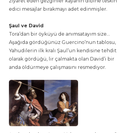
ziyaret eden gezginler kayanın dibine teskin
edici mesajlar bırakmayı adet edinmişler.
Şaul ve David
Tora’dan bir öyküyü de anımsatayım size…
Aşağıda gördüğünüz Guercino’nun tablosu,
Yahudilerin ilk kralı Şaul’un kendisine tehdit
olarak gördüğü, lir çalmakta olan David’i bir
anda öldürmeye çalışmasını resmediyor.