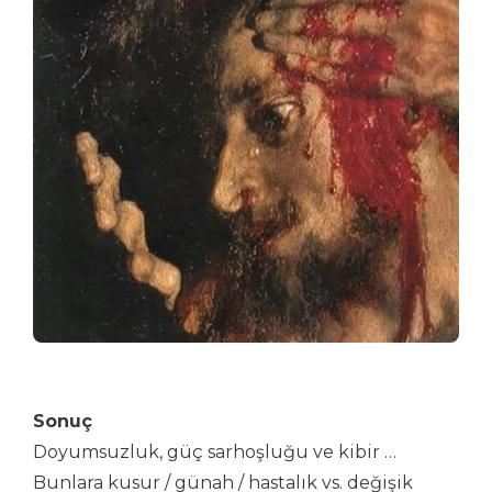
Sonuç
Doyumsuzluk, güç sarhoşluğu ve kibir …
Bunlara kusur / günah / hastalık vs. değişik