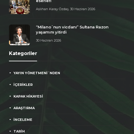
eserleri
Aslıhan Karay Özdaş
,
30 Haziran 2026
“Milano´nun vicdanı” Sultana Razon
yaşamını yitirdi
30 Haziran 2026
Kategoriler
YAYIN YÖNETMENİ´NDEN
İÇERİKLER
KAPAK HİKAYESİ
ARAŞTIRMA
İNCELEME
TARİH