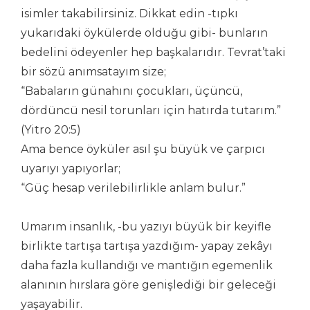
isimler takabilirsiniz. Dikkat edin -tıpkı
yukarıdaki öykülerde olduğu gibi- bunların
bedelini ödeyenler hep başkalarıdır. Tevrat’taki
bir sözü anımsatayım size;
“Babaların günahını çocukları, üçüncü,
dördüncü nesil torunları için hatırda tutarım.”
(Yitro 20:5)
Ama bence öyküler asıl şu büyük ve çarpıcı
uyarıyı yapıyorlar;
“Güç hesap verilebilirlikle anlam bulur.”
Umarım insanlık, -bu yazıyı büyük bir keyifle
birlikte tartışa tartışa yazdığım- yapay zekâyı
daha fazla kullandığı ve mantığın egemenlik
alanının hırslara göre genişlediği bir geleceği
yaşayabilir.