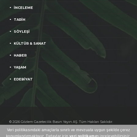
İNCELEME
TARİH
SÖYLEŞİ
KÜLTÜR & SANAT
HABER
YAŞAM
EDEBİYAT
© 2026 Gözlem Gazetecilik Basın Yayın AŞ. Tüm Hakları Saklıdır.
Yayınlanan yazıların sorumluluğu yazarlara aittir.
Veri politikasındaki amaçlarla sınırlı ve mevzuata uygun şekilde çerez
Heweso
konumlandırmaktayız. Detaylar için
veri politikamızı
inceleyebilirsiniz.