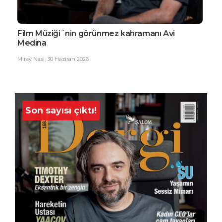
Film Müziği´nin görünmez kahramanı Avi
EDG
Medina
Büy
Mirey Nasi
,
30 Haziran 2026
Ester
Son sayısı çıktı!