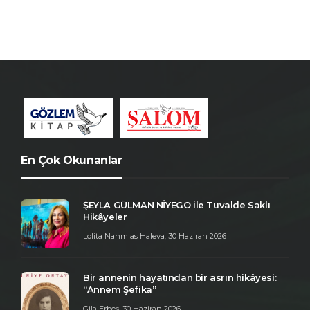
En Çok Okunanlar
ŞEYLA GÜLMAN NİYEGO ile Tuvalde Saklı
Hikâyeler
Lolita Nahmias Haleva
,
30 Haziran 2026
Bir annenin hayatından bir asrın hikâyesi:
“Annem Şefika”
Gila Erbeş
,
30 Haziran 2026