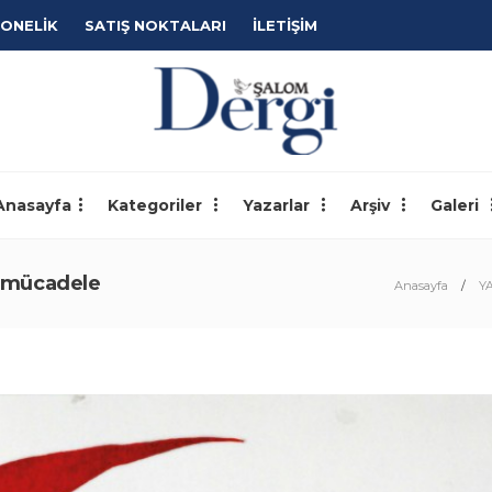
ONELİK
SATIŞ NOKTALARI
İLETİŞİM
Anasayfa
Kategoriler
Yazarlar
Arşiv
Galeri
a mücadele
Anasayfa
Y