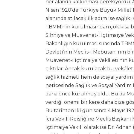
her alanda kalkınması gerekiyordu. As
Nisan 1920’de Türkiye Büyük Millet M
alanında atılacak ilk adım ise sağlık
TBMM’nin kurulmasından çok kısa bir 
Sıhhiye ve Muavenet-i İçtimaiye Vekâ
Bakanlığın kurulması sırasında TBMM
Devleti’nin Meclis-i Mebusan’ının bi
Muavenet-i İçtimaiye Vekâleti’nin ku
çıktılar. Ancak kurulacak bu vekâlet 
sağlık hizmeti hem de sosyal yardım 
neticesinde Sağlık ve Sosyal Yardım
daha önce kurulmuş oldu. Bu da Mus
verdiği önemi bir kere daha bize gö
Bu tarihten iki gün sonra 4 Mayıs 192
İcra Vekili Reisliğine Meclis Başkan
İçtimaiye Vekili olarak ise Dr. Adnan 