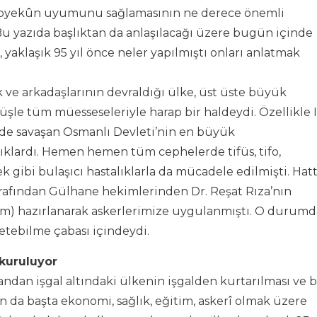
 topyekûn uyumunu sağlamasının ne derece önemli
Bu yazıda başlıktan da anlaşılacağı üzere bugün içinde
aklaşık 95 yıl önce neler yapılmıştı onları anlatmak
ve arkadaşlarının devraldığı ülke, üst üste büyük
şle tüm müesseseleriyle harap bir haldeydi. Özellikle I
de savaşan Osmanlı Devleti’nin en büyük
lıklardı. Hemen hemen tüm cephelerde tifüs, tifo,
k gibi bulaşıcı hastalıklarla da mücadele edilmişti. Hat
arafından Gülhane hekimlerinden Dr. Reşat Rıza’nın
serum) hazırlanarak askerlerimize uygulanmıştı. O durumd
etebilme çabası içindeydi.
 kuruluyor
yandan işgal altındaki ülkenin işgalden kurtarılması ve b
 da başta ekonomi, sağlık, eğitim, askerî olmak üzere