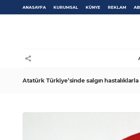
ANASAYFA
KURUMSAL
KÜNYE
REKLAM
AB
Atatürk Türkiye’sinde salgın hastalıklarl