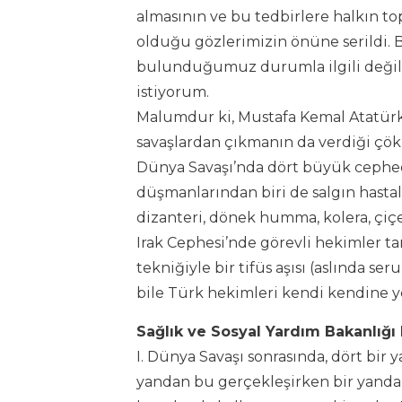
almasının ve bu tedbirlere halkın
olduğu gözlerimizin önüne serildi. 
bulunduğumuz durumla ilgili değil, y
istiyorum.
Malumdur ki, Mustafa Kemal Atatürk 
savaşlardan çıkmanın da verdiği çökü
Dünya Savaşı’nda dört büyük cephe
düşmanlarından biri de salgın hasta
dizanteri, dönek humma, kolera, çiçe
Irak Cephesi’nde görevli hekimler t
tekniğiyle bir tifüs aşısı (aslında 
bile Türk hekimleri kendi kendine y
Sağlık ve Sosyal Yardım Bakanlığı
I. Dünya Savaşı sonrasında, dört bir 
yandan bu gerçekleşirken bir yandan