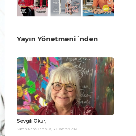
Yayın Yönetmeni´nden
Sevgili Okur,
Suzan Nana Tarablus
,
30 Haziran 2026