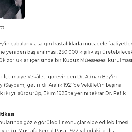
am
y’in çabalarıyla salgın hastalıklarla mücadele faaliyetle
ne yeniden başlanılması, 250.000 kişilik aşı üretebilece
k zorluklar içerisinde bir Kuduz Müessesesi kurulmas
-i İçtimaiye Vekâleti görevinden Dr. Adnan Bey’in
 (Saydam) getirildi. Aralık 1921’de Vekâlet’in başına
 iki yıl sürdürüp, Ekim 1923’te yerini tekrar Dr. Refik
tikası
nularında gözle görülebilir sonuçlar elde edilebilmesi
iyordu. Mustafa Kemal Paşa, 1922 yılındaki açılış