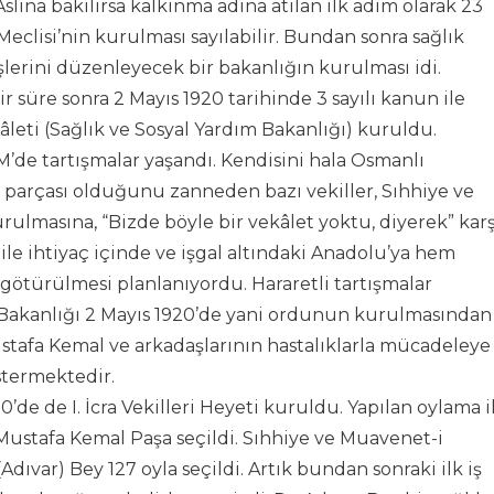
lına bakılırsa kalkınma adına atılan ilk adım olarak 23
eclisi’nin kurulması sayılabilir. Bundan sonra sağlık
 işlerini düzenleyecek bir bakanlığın kurulması idi.
süre sonra 2 Mayıs 1920 tarihinde 3 sayılı kanun ile
leti (Sağlık ve Sosyal Yardım Bakanlığı) kuruldu.
’de tartışmalar yaşandı. Kendisini hala Osmanlı
r parçası olduğunu zanneden bazı vekiller, Sıhhiye ve
rulmasına, “Bizde böyle bir vekâlet yoktu, diyerek” karş
ile ihtiyaç içinde ve işgal altındaki Anadolu’ya hem
götürülmesi planlanıyordu. Hararetli tartışmalar
 Bakanlığı 2 Mayıs 1920’de yani ordunun kurulmasından
tafa Kemal ve arkadaşlarının hastalıklarla mücadeleye
stermektedir.
0’de de I. İcra Vekilleri Heyeti kuruldu. Yapılan oylama i
ı Mustafa Kemal Paşa seçildi. Sıhhiye ve Muavenet-i
(Adıvar) Bey 127 oyla seçildi. Artık bundan sonraki ilk iş