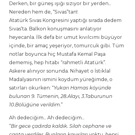
Derken, bir güneş ışığı sızıyor bir yerden...
Nereden hem de, “Sıvas”tan!.
Atatürk Sıvas Kongresini yaptığı sırada dedem
Sıvas’ta. Balkon konuşmasını anlatıyor
heyecanla. İlk defa bir umut kıvılcımı büyüyor
içinde, bir amaç yeşeriyor, tomurcuk gibi. Tüm
notlar boyunca hiç Mustafa Kemal Paşa
dememiş, hep hitabı “rahmetli Atatürk”.
Askere alınıyor sonunda. Nihayet o İstiklal
Madalyasının ismini koydum yüreğimde, o
satırları okurken: “
Yukarı Hamas köyünde
bulunan 9. Tümenin, 28.Alayı, 3.Taburunun
10.Bölüğüne verildim
.”
Ah dedeciğim... Ah dedeciğim...
“
Bir gece çadırda kaldık. Silah cephane ve
çanta verdiler. Bunların kayışları yoktu, hepsi