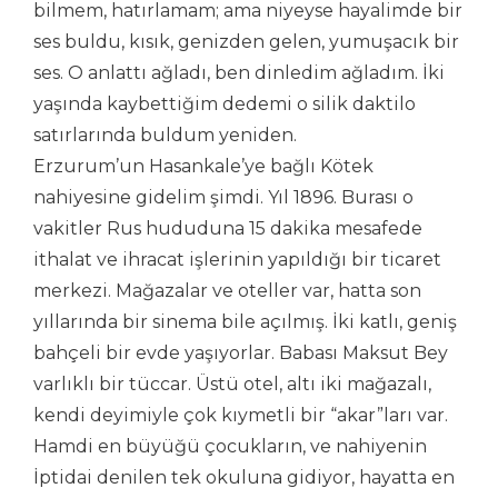
bilmem, hatırlamam; ama niyeyse hayalimde bir
ses buldu, kısık, genizden gelen, yumuşacık bir
ses. O anlattı ağladı, ben dinledim ağladım. İki
yaşında kaybettiğim dedemi o silik daktilo
satırlarında buldum yeniden.
Erzurum’un Hasankale’ye bağlı Kötek
nahiyesine gidelim şimdi. Yıl 1896. Burası o
vakitler Rus hududuna 15 dakika mesafede
ithalat ve ihracat işlerinin yapıldığı bir ticaret
merkezi. Mağazalar ve oteller var, hatta son
yıllarında bir sinema bile açılmış. İki katlı, geniş
bahçeli bir evde yaşıyorlar. Babası Maksut Bey
varlıklı bir tüccar. Üstü otel, altı iki mağazalı,
kendi deyimiyle çok kıymetli bir “akar”ları var.
Hamdi en büyüğü çocukların, ve nahiyenin
İptidai denilen tek okuluna gidiyor, hayatta en