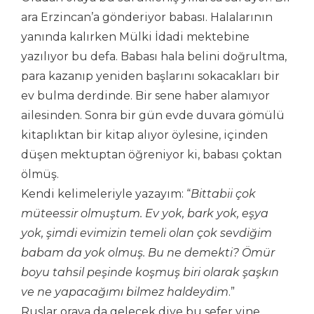
ara Erzincan’a gönderiyor babası. Halalarının
yanında kalırken Mülki İdadi mektebine
yazılıyor bu defa. Babası hala belini doğrultma,
para kazanıp yeniden başlarını sokacakları bir
ev bulma derdinde. Bir sene haber alamıyor
ailesinden. Sonra bir gün evde duvara gömülü
kitaplıktan bir kitap alıyor öylesine, içinden
düşen mektuptan öğreniyor ki, babası çoktan
ölmüş.
Kendi kelimeleriyle yazayım: “
Bittabii çok
müteessir olmuştum. Ev yok, bark yok, eşya
yok, şimdi evimizin temeli olan çok sevdiğim
babam da yok olmuş. Bu ne demekti? Ömür
boyu tahsil peşinde koşmuş biri olarak şaşkın
ve ne yapacağımı bilmez haldeydim
.”
Ruslar oraya da gelecek diye bu sefer yine