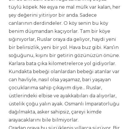
tüylü köpek. Ne eşya ne mal mülk var kalan, her
şey değerini yitiriyor bir anda. Sadece
canlarının derdindeler. O köy senin bu köy
benim düşmandan kaçıyorlar. Tam bir köye
sığınıyorlar, Ruslar oraya da geliyor, haydi yeni
bir belirsizlik, yeni bir yol. Hava buz gibi. Kars’ın
soğuğunu, kışını bir getirin gözünüzün önüne.
Karlara bata çıka kilometrelerce yol gidiyorlar.
Kundakta bebeği olanlardan bebeği atanlar var
can havliyle, nasıl olsa yaşamaz, bari yaşayan
çocuklarıma sahip çıkayım diye... Ruslar,
üstlerindeki elbise ve ayakkabıları da alıyorlar,
üstelik çoğu yalın ayak. Osmanlı İmparatorluğu
dağılmakta, asker sahipsiz, çareyi kimde
arayacaklarını bile bilmiyorlar.
Oradan oraya bu sürükleniş yıllarca sürüyor. Bir