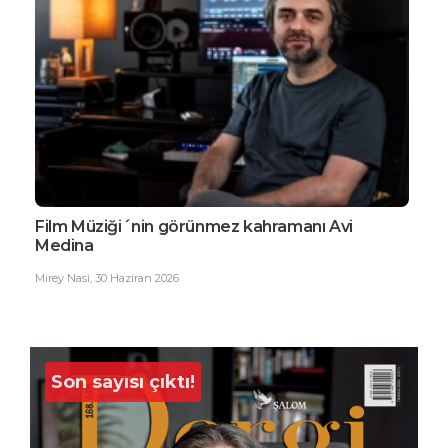
Film Müziği´nin görünmez kahramanı Avi
EDG
Medina
Büy
Mirey Nasi
,
30 Haziran 2026
Ester
Son sayısı çıktı!