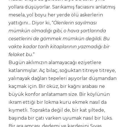
yollara düşüyorlar. Sarıkamış faciasını anlatmış
mesela, yol boyu her yerde ölü askerlerin
yattığını... Diyor ki, “
Ölenlerin sayılması
mümkün olmadığı gibi, o hava şartlarında
cesetlerini de gömmek mümkün değildi. Bu
vakte kadar tarih kitaplarının yazmadığı bir
felaket bu
.”
Bugün aklımızın alamayacağı eziyetlere
katlanmışlar. Aç bilaç, soğuktan titreye titreye,
yalınayak dağları tepeleri aşıyorlar düşmandan
kaçmak için. Bir öküz, bir kağnı arabası ne
büyük konfor anlatamam size. Bir köylünün
ikram ettiği bir lokma kuru ekmek nasıl da
kıymetli. Toprakta değil de, bir kat şiltede,
başında bir çatı varken uyumak nasıl bir lüks.
Bir ara amcası, dedemi ve kardeşini Sıvas