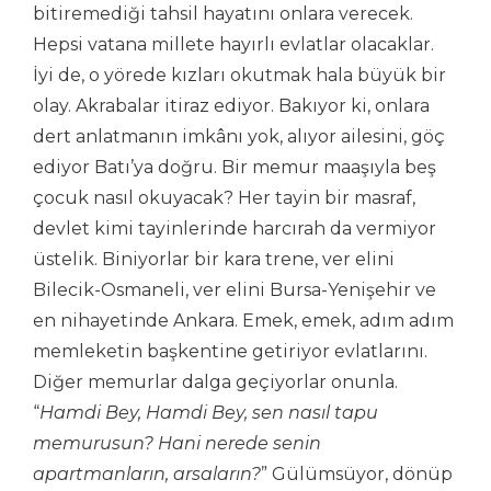
bitiremediği tahsil hayatını onlara verecek.
Hepsi vatana millete hayırlı evlatlar olacaklar.
İyi de, o yörede kızları okutmak hala büyük bir
olay. Akrabalar itiraz ediyor. Bakıyor ki, onlara
dert anlatmanın imkânı yok, alıyor ailesini, göç
ediyor Batı’ya doğru. Bir memur maaşıyla beş
çocuk nasıl okuyacak? Her tayin bir masraf,
devlet kimi tayinlerinde harcırah da vermiyor
üstelik. Biniyorlar bir kara trene, ver elini
Bilecik-Osmaneli, ver elini Bursa-Yenişehir ve
en nihayetinde Ankara. Emek, emek, adım adım
memleketin başkentine getiriyor evlatlarını.
Diğer memurlar dalga geçiyorlar onunla.
“
Hamdi Bey, Hamdi Bey, sen nasıl tapu
memurusun? Hani nerede senin
apartmanların, arsaların?
” Gülümsüyor, dönüp