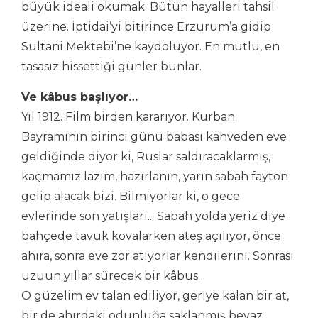
büyük ideali okumak. Bütün hayalleri tahsil
üzerine. İptidai’yi bitirince Erzurum’a gidip
Sultani Mektebi’ne kaydoluyor. En mutlu, en
tasasız hissettiği günler bunlar.
Ve kâbus başlıyor…
Yıl 1912. Film birden kararıyor. Kurban
Bayramının birinci günü babası kahveden eve
geldiğinde diyor ki, Ruslar saldıracaklarmış,
kaçmamız lazım, hazırlanın, yarın sabah fayton
gelip alacak bizi. Bilmiyorlar ki, o gece
evlerinde son yatışları... Sabah yolda yeriz diye
bahçede tavuk kovalarken ateş açılıyor, önce
ahıra, sonra eve zor atıyorlar kendilerini. Sonrası
uzuun yıllar sürecek bir kâbus.
O güzelim ev talan ediliyor, geriye kalan bir at,
bir de ahırdaki odunluğa saklanmış beyaz