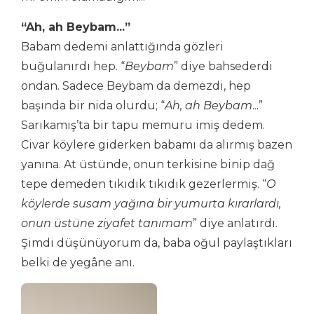
“Ah, ah Beybam...”
Babam dedemi anlattığında gözleri
buğulanırdı hep. “
Beybam
” diye bahsederdi
ondan. Sadece Beybam da demezdi, hep
başında bir nida olurdu; “
Ah, ah Beybam
...”
Sarıkamış’ta bir tapu memuru imiş dedem.
Civar köylere giderken babamı da alırmış bazen
yanına. At üstünde, onun terkisine binip dağ
tepe demeden tıkıdık tıkıdık gezerlermiş. “
O
köylerde susam yağına bir yumurta kırarlardı,
onun üstüne ziyafet tanımam
” diye anlatırdı.
Şimdi düşünüyorum da, baba oğul paylaştıkları
belki de yegâne anı.