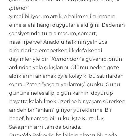
iptendi
.”
Şimdi biliyorum artık, o halim selim insanın
eline silahı hangi duygularla aldığını. Dedemin
şahsiyetinde tüm o masum, cömert,
misafirperver Anadolu halkının yalnızca
birbirlerine emanetken ilk defa kendi
deyimleriyle bir “
Kumandan
”a güvenip, onun
ardından yola çıkışlarını. Ölümü neden göze
aldıklarını anlamak öyle kolay ki bu satırlardan
sonra... Zaten “yaşamıyorlarmış” çünkü. Günü
gününe nefes alıp, o gün karnını doyurup
hayatta kalabilmek üzerine bir yaşam sürerken,
aniden bir “anlam” giriyor yüreklerine. Bir
hedef, bir amaç, bir ülkü. İşte Kurtuluş
Savaşının sırrı tam da burada.
Rusya’da Bolşevik ihtilalinin olması bir anda