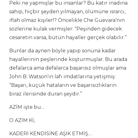
Peki ne yapmışlar bu insanlar? Bu katır inadına
sahip, hiçbir şeyden yılmayan, ölümüne ısrarcı,
iflah olmaz kişiler!? Öncelikle Che Guevara’nın
sözlerine kulak vermişler: “Peşinden gidecek
cesaretin varsa, bütün hayaller gerçek olabilir.”
Bunlar da aynen böyle yapıp sonuna kadar
hayallerinin peşlerinde koşturmuşlar. Bu arada
defalarca ama defalarca başarısız olmuşlar ama
John B. Watson’ın lafı imdatlarına yetişmiş:
“Başarı, küçük hataların ve başarısızlıkların
biraz ilerisinde duran şeydir.”
AZİM işte bu…
O AZİM Kİ,
KADERİ KENDİSİNE AŞIK ETMİŞ…