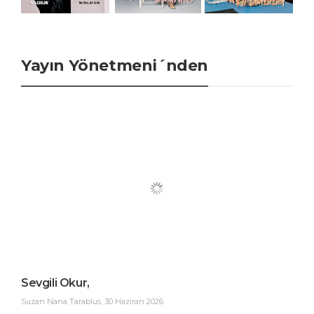
Yayın Yönetmeni´nden
Sevgili Okur,
Suzan Nana Tarablus
,
30 Haziran 2026