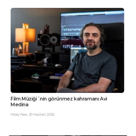
Film Müziği´nin görünmez kahramanı Avi
EDG
Medina
Büy
Mirey Nasi
,
30 Haziran 2026
Ester