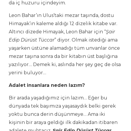
da iç huzuru içindeyim.
Leon Bahar’ın Ulus’taki mezar taşında, dostu
Himayak’ın kaleme aldığı 12 dizelik kitabe var.
Altıncı dizede Himayak, Leon Bahar için “
Şair
Edip Dürüst Tüccar
” diyor. Olmak istediği ama
yaşarken üstüne alamadığı tüm unvanlar önce
mezar taşına sonra da bir kitabın üst başlığına
yazılıyor… Demek ki, aslında her şey geç de olsa
yerini buluyor…
Adalet insanlara neden lazım?
Bir arada yaşadığımız için lazım… Eğer bu
dünyada tek başımıza yaşasaydık belki gerek
yoktu bunca derin düşünmeye… Ama iki
kişinin bir araya geldiği ilk dakikadan itibaren
adalete muhtacız.
Şair Edip Dürüst Tüccar