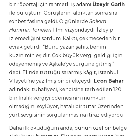
bir röportaj için rahmetli iş adamı
Üzeyir Garih
ile buluştum. Görüşlerini aldıktan sonra sıra
sohbet faslına geldi. O günlerde
Salkım
Hanımın Taneleri
filmi vizyondaydı. İzleyip
izlemediğini sordum. Kalktı, çekmeceden bir
evrak getirdi. “Bunu yazan şahıs, benim
kuzinimin eşidir. Çok büyük vergi geldiği için
ödeyememiş ve Aşkale’ye sürgüne gitmiş,”
dedi. Elinde tuttuğu sararmış kâğıt, İstanbul
Vilayeti’ne yazılmış bir dilekçeydi.
Leon Bahar
adındaki tuhafiyeci, kendisine tarh edilen 120
bin liralık vergiyi ödemesinin mümkün
olmadığını söylüyor, hatalı bir tutar üzerinden
yurt sevgisinin sorgulanmasına itiraz ediyordu.
Daha ilk okuduğum anda, bunun özel bir belge