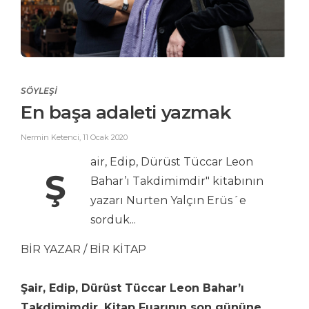
SÖYLEŞİ
En başa adaleti yazmak
Nermin Ketenci
,
11 Ocak 2020
air, Edip, Dürüst Tüccar Leon
Ş
Bahar’ı Takdimimdir" kitabının
yazarı Nurten Yalçın Erüs´e
sorduk...
BİR YAZAR / BİR KİTAP
Şair, Edip, Dürüst Tüccar Leon Bahar’ı
Takdimimdir, Kitap Fuarının son gününe