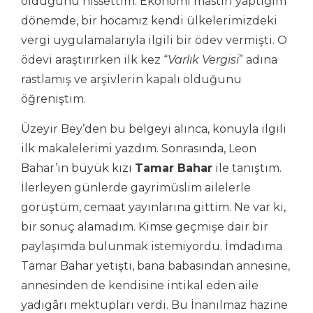
olduğunu hissettim. Ekonomi mastırı yaptığım
dönemde, bir hocamız kendi ülkelerimizdeki
vergi uygulamalarıyla ilgili bir ödev vermişti. O
ödevi araştırırken ilk kez “
Varlık Vergisi
” adına
rastlamış ve arşivlerin kapalı olduğunu
öğreniştim.
Üzeyir Bey’den bu belgeyi alınca, konuyla ilgili
ilk makalelerimi yazdım. Sonrasında, Leon
Bahar’ın büyük kızı
Tamar Bahar
ile tanıştım.
İlerleyen günlerde gayrimüslim ailelerle
görüştüm, cemaat yayınlarına gittim. Ne var ki,
bir sonuç alamadım. Kimse geçmişe dair bir
paylaşımda bulunmak istemiyordu. İmdadıma
Tamar Bahar yetişti, bana babasından annesine,
annesinden de kendisine intikal eden aile
yadigârı mektupları verdi. Bu İnanılmaz hazine