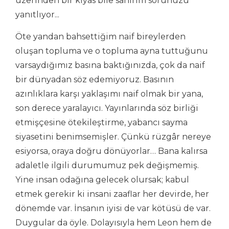
üzerinden bir kıyas bile sanırım sorunuzu
yanıtlıyor...
Öte yandan bahsettiğim naif bireylerden
oluşan topluma ve o topluma ayna tuttuğunu
varsaydığımız basına baktığınızda, çok da naif
bir dünyadan söz edemiyoruz. Basının
azınlıklara karşı yaklaşımı naif olmak bir yana,
son derece yaralayıcı. Yayınlarında söz birliği
etmişçesine ötekileştirme, yabancı sayma
siyasetini benimsemişler. Çünkü rüzgâr nereye
esiyorsa, oraya doğru dönüyorlar… Bana kalırsa
adaletle ilgili durumumuz pek değişmemiş.
Yine insan odağına gelecek olursak; kabul
etmek gerekir ki insani zaaflar her devirde, her
dönemde var. İnsanın iyisi de var kötüsü de var.
Duygular da öyle. Dolayısıyla hem Leon hem de