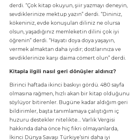
derdi. “Çok kitap okuyun, şiir yazmayı deneyin,
sevdiklerinize mektup yazın” derdi. “Dininiz,
kökeniniz, evde konuşulan diliniz ne olursa
olsun, yaşadığınız memleketin dilini çok iyi
öğrenin” derdi. “Hayatı doya doya yaşayın,
vermek almaktan daha iyidir; dostlarınıza ve
sevdiklerinize karşı daima cömert olun” derdi.
Kitapla ilgili nasıl geri dönüşler aldınız?
Birinci haftada ikinci baskıyı gördü. 480 sayfa
olmasına rağmen, hızlı akan bir kitap olduğunu
söylüyor bitirenler. Bugüne kadar aldığım geri
bildirimler, başta tanımlamaya çalıştığım iç
huzuru destekler nitelikte… Varlık Vergisi
hakkında daha önce hiç fikri olmayanlarda,
İkinci Dünya Savaşı Türkiye’sini daha iyi