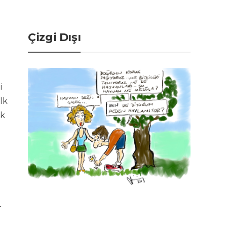
Çizgi Dışı
i
lk
ik
r