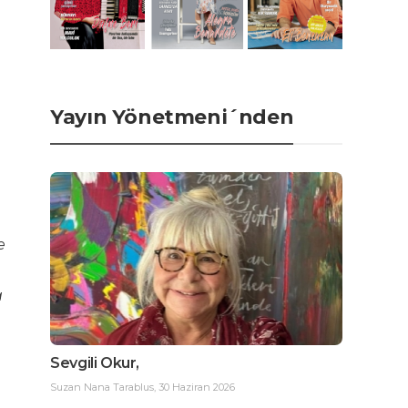
Yayın Yönetmeni´nden
e
a
Sevgili Okur,
Suzan Nana Tarablus
,
30 Haziran 2026