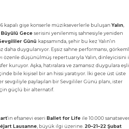
 16 kapalı gişe konserle müzikseverlerle buluşan
Yalın
,
r Büyülü Gece
serisini yenilenmiş sahnesiyle yeniden
Sevgililer Günü
kapsamında, şehir bu kez Yalın’ın
iraz daha duygulanıyor. Eşsiz sahne performansı, görkeml
ı özenle düşünülmüş repertuarıyla Yalın, dinleyicisini i
sfer kuruyor. Aşka, hatıralara ve zamansız duygulara eşl
inde bile kişisel bir an hissi yaratıyor. İki gece üst üste
 sevgiliyle paylaşılan bir Sevgililer Günü planı, ister
in güçlü bir alternatif.
art
’ın efsanevi eseri
Ballet for Life
ile 10.000 sanatseve
Béjart Lausanne
, büyük ilgi üzerine.
20–21–22 Şubat