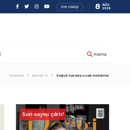
8
AĞU
ÜYE GIRIŞI
2026
Arama
Anasayfa
Ajanda´m
Soğuk havada sıcak mekânlar
Son sayısı çıktı!