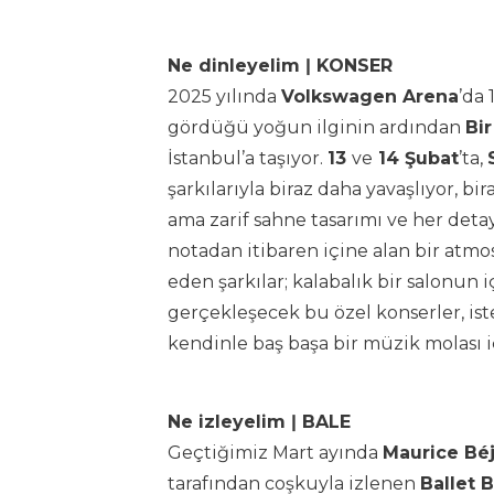
Ne dinleyelim ǀ KONSER
2025 yılında
Volkswagen Arena
’da
gördüğü yoğun ilginin ardından
Bi
İstanbul’a taşıyor.
13
ve
14 Şubat
’ta,
şarkılarıyla biraz daha yavaşlıyor, b
ama zarif sahne tasarımı ve her detay
notadan itibaren içine alan bir atmo
eden şarkılar; kalabalık bir salonun iç
gerçekleşecek bu özel konserler, ister
kendinle baş başa bir müzik molası iç
Ne izleyelim ǀ BALE
Geçtiğimiz Mart ayında
Maurice Béj
tarafından coşkuyla izlenen
Ballet 