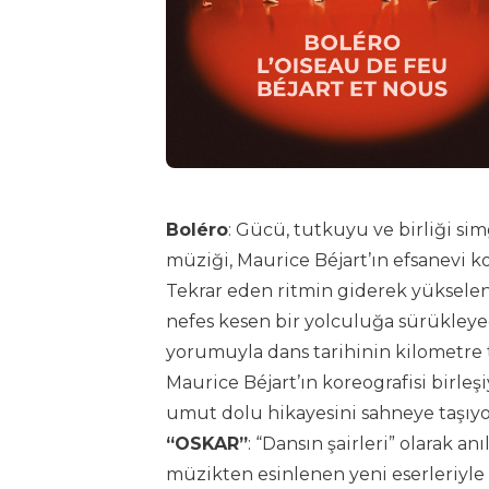
Boléro
: Gücü, tutkuyu ve birliği si
müziği, Maurice Béjart’ın efsanevi k
Tekrar eden ritmin giderek yükselen 
nefes kesen bir yolculuğa sürükley
yorumuyla dans tarihinin kilometre t
Maurice Béjart’ın koreografisi birl
umut dolu hikayesini sahneye taşıyo
“OSKAR”
: “Dansın şairleri” olarak a
müzikten esinlenen yeni eserleriyle i