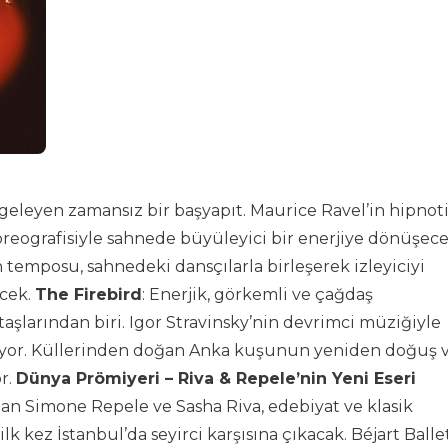
mgeleyen zamansız bir başyapıt. Maurice Ravel’in hipnot
oreografisiyle sahnede büyüleyici bir enerjiye dönüşece
temposu, sahnedeki dansçılarla birleşerek izleyiciyi
ecek.
The Firebird
: Enerjik, görkemli ve çağdaş
aşlarından biri. Igor Stravinsky’nin devrimci müziğiyle
eşiyor. Küllerinden doğan Anka kuşunun yeniden doğuş 
r.
Dünya Prömiyeri – Riva & Repele’nin Yeni Eseri
nılan Simone Repele ve Sasha Riva, edebiyat ve klasik
lk kez İstanbul’da seyirci karşısına çıkacak. Béjart Balle