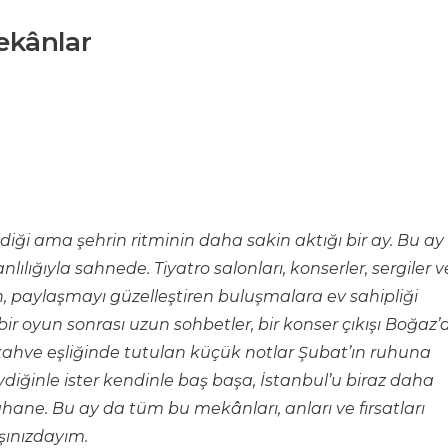
ekânlar
ldiği ama şehrin ritminin daha sakin aktığı bir ay. Bu ay
ılığıyla sahnede. Tiyatro salonları, konserler, sergiler v
, paylaşmayı güzelleştiren buluşmalara ev sahipliği
bir oyun sonrası uzun sohbetler, bir konser çıkışı Boğaz’
 kahve eşliğinde tutulan küçük notlar Şubat’ın ruhuna
evdiğinle ister kendinle baş başa, İstanbul’u biraz daha
hane. Bu ay da tüm bu mekânları, anları ve fırsatları
şınızdayım.