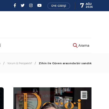
7
AĞU
ÜYE GIRIŞI
2026
Arama
a
Yorum & Perspektif
Zihin ile Güven arasında bir sandık
Son sayısı çıktı!