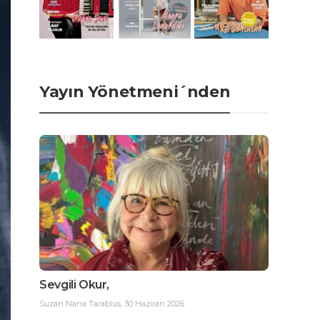
Yayın Yönetmeni´nden
Sevgili Okur,
Suzan Nana Tarablus
,
30 Haziran 2026