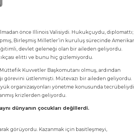
madan önce Illinois Valisiydi. Hukukçuydu, diplomattı;
apmış, Birleşmiş Milletler’in kuruluş sürecinde Amerika
ğitimli, devlet geleneği olan bir aileden geliyordu.
kçası elitti ve bunu hiç gizlemiyordu.
a Müttefik Kuvvetler Başkomutanı olmuş, ardından
görevini üstlenmişti. Mütevazı bir aileden geliyordu.
büyük organizasyonları yönetme konusunda tecrübeliydi
anmış krizlerden geliyordu.
aynı dünyanın çocukları değillerdi.
olarak görüyordu. Kazanmak için basitleşmeyi,