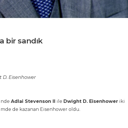
a bir sandık
t D. Eisenhower
rinde
Adlai Stevenson II
ile
Dwight D. Eisenhower
iki
seçimde de kazanan Eisenhower oldu.