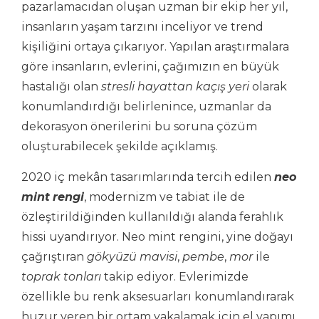
pazarlamacıdan oluşan uzman bir ekip her yıl,
insanların yaşam tarzını inceliyor ve trend
kişiliğini ortaya çıkarıyor. Yapılan araştırmalara
göre insanların, evlerini, çağımızın en büyük
hastalığı olan
stresli hayattan kaçış yeri
olarak
konumlandırdığı belirlenince, uzmanlar da
dekorasyon önerilerini bu soruna çözüm
oluşturabilecek şekilde açıklamış.
2020 iç mekân tasarımlarında tercih edilen
neo
mint
rengi
, modernizm ve tabiat ile de
özleştirildiğinden kullanıldığı alanda ferahlık
hissi uyandırıyor. Neo mint rengini, yine doğayı
çağrıştıran
gökyüzü mavisi
,
pembe
,
mor
ile
toprak tonları
takip ediyor. Evlerimizde
özellikle bu renk aksesuarları konumlandırarak
huzur veren bir ortam yakalamak için el yapımı