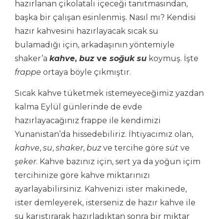
hazırlanan çikolatalı içeceği tanıtmasından,
başka bir çalışan esinlenmiş. Nasıl mı? Kendisi
hazır kahvesini hazırlayacak sıcak su
bulamadığı için, arkadaşının yöntemiyle
shaker’a
kahve
,
buz
ve
soğuk su
koymuş. İşte
frappe
ortaya böyle çıkmıştır.
Sıcak kahve tüketmek istemeyeceğimiz yazdan
kalma Eylül günlerinde de evde
hazırlayacağınız frappe ile kendimizi
Yunanistan’da hissedebiliriz. İhtiyacımız olan,
kahve
,
su
,
shaker
,
buz
ve tercihe göre
süt
ve
şeker
. Kahve bazınız için, sert ya da yoğun içim
tercihinize göre kahve miktarınızı
ayarlayabilirsiniz. Kahvenizi ister makinede,
ister demleyerek, isterseniz de hazır kahve ile
su karıştırarak hazırladıktan sonra bir miktar