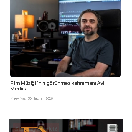
Film Müziği´nin görünmez kahramanı Avi
EDG
Medina
Büy
Mirey Nasi
,
30 Haziran 2026
Ester
Son sayısı çıktı!