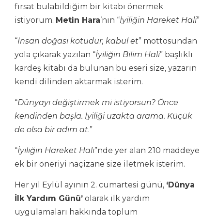
fırsat bulabildiğim bir kitabı önermek
istiyorum.
Metin Hara
’nın “
İyiliğin Hareket Hali
”
“
İnsan doğası kötüdür, kabul et
” mottosundan
yola çıkarak yazılan “
İyiliğin Bilim Hali
” başlıklı
kardeş kitabı da bulunan bu eseri size, yazarın
kendi dilinden aktarmak isterim.
“
Dünyayı değiştirmek mi istiyorsun? Önce
kendinden başla. İyiliği uzakta arama. Küçük
de olsa bir adım at
.”
“
İyiliğin Hareket Hali
”nde yer alan 210 maddeye
ek bir öneriyi naçizane size iletmek isterim.
Her yıl Eylül ayının 2. cumartesi günü,
‘Dünya
İlk Yardım Günü’
olarak ilk yardım
uygulamaları hakkında toplum