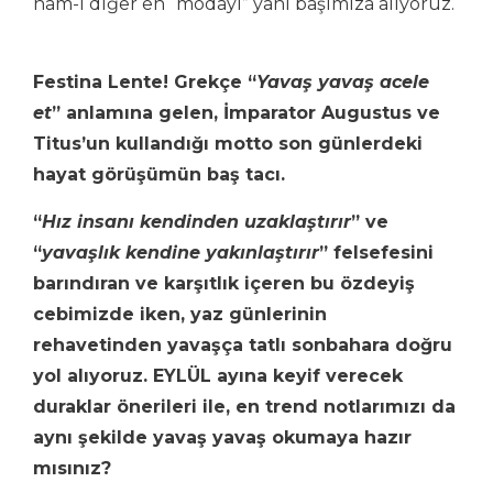
nam-ı diğer en “modayı” yanı başımıza alıyoruz.
Festina Lente!
Grekçe “
Yavaş yavaş acele
et
” anlamına gelen,
İmparator Augustus ve
Titus’un kullandığı motto son günlerdeki
hayat görüşümün baş tacı.
“
Hız insanı kendinden uzaklaştırır
” ve
“
yavaşlık kendine yakınlaştırır
” felsefesini
barındıran ve karşıtlık içeren bu özdeyiş
cebimizde iken, yaz günlerinin
rehavetinden yavaşça tatlı sonbahara doğru
yol alıyoruz. EYLÜL ayına keyif verecek
duraklar önerileri ile, en trend notlarımızı da
aynı şekilde yavaş yavaş okumaya hazır
mısınız?