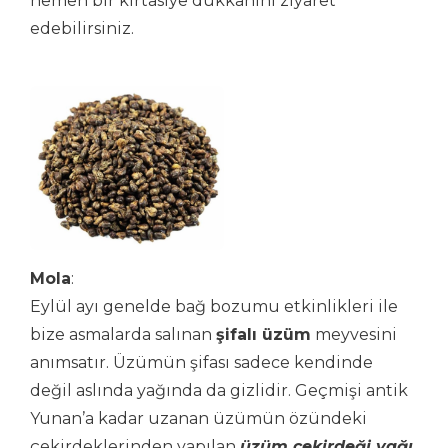
hemen bir kırtasiye dükkânını ziyaret
edebilirsiniz.
Mola
:
Eylül ayı genelde bağ bozumu etkinlikleri ile
bize asmalarda salınan
şifalı üzüm
meyvesini
anımsatır. Üzümün şifası sadece kendinde
değil aslında yağında da gizlidir. Geçmişi antik
Yunan’a kadar uzanan üzümün özündeki
çekirdeklerinden yapılan
üzüm çekirdeği yağı