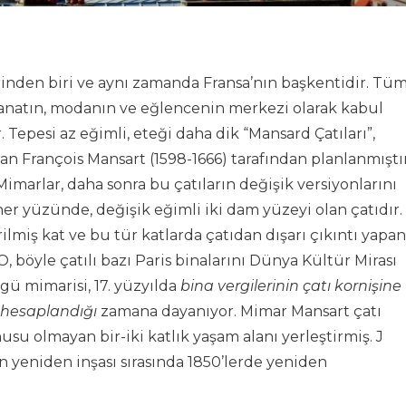
rinden biri ve aynı zamanda Fransa’nın başkentidir. Tü
 sanatın, modanın ve eğlencenin merkezi olarak kabul
r. Tepesi az eğimli, eteği daha dik “Mansard Çatıları”,
 François Mansart (1598-1666) tarafından planlanmıştır
. Mimarlar, daha sonra bu çatıların değişik versiyonlarını
er yüzünde, değişik eğimli iki dam yüzeyi olan çatıdır.
irilmiş kat ve bu tür katlarda çatıdan dışarı çıkıntı yapan
, böyle çatılı bazı Paris binalarını Dünya Kültür Mirası
zgü mimarisi, 17. yüzyılda
bina vergilerinin çatı kornişine
k hesaplandığı
zamana dayanıyor. Mimar Mansart çatı
nusu olmayan bir-iki katlık yaşam alanı yerleştirmiş. J
in yeniden inşası sırasında 1850’lerde yeniden