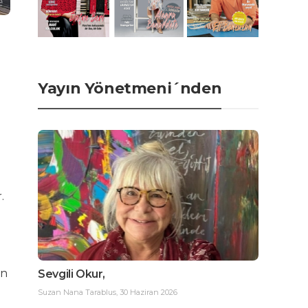
Yayın Yönetmeni´nden
.
in
Sevgili Okur,
Suzan Nana Tarablus
,
30 Haziran 2026