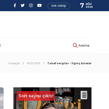
7
AĞU
ÜYE GIRIŞI
2026
Arama
Anasayfa
İNCELEME
Tuhaf vergiler - İlginç binalar
Son sayısı çıktı!