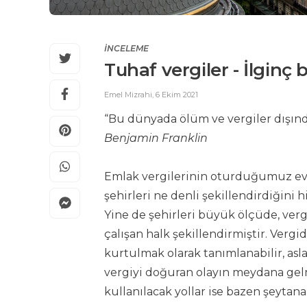
İNCELEME
Tuhaf vergiler - İlginç 
Emel Mizrahi
,
6 Ekim 2021
“Bu dünyada ölüm ve vergiler dışında
Benjamin Franklin
Emlak vergilerinin oturduğumuz evl
şehirleri ne denli şekillendirdiğin
Yine de şehirleri büyük ölçüde, ver
çalışan halk şekillendirmiştir. Ver
kurtulmak olarak tanımlanabilir, as
vergiyi doğuran olayın meydana gel
kullanılacak yollar ise bazen şeytan