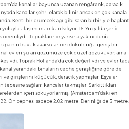
erdam’da kanallar boyunca uzanan rengârenk, daracık
nyada kanallar şehri olarak bilinir ancak en çok kanala
da. Kenti bir örümcek ağı gibi saran birbiriyle bağlantı
 yoluyla ulaşımı mümkün kılıyor. 16. Yüzyılda şehir
ok önemliydi. Topraklarının yarısına yakını deniz
Avrupa’nın büyük akarsularının döküldüğü geniş bir
anal evleri şu an gözümüze çok güzel gözüküyor; ama
şkesiydi. Toprak Hollanda’da çok değerliydi ve evler tab
a kanal yanındaki binaların cephe genişliğine göre de
 ve girişlerini küçücük, daracık yapmışlar. Eşyalar
n tepesine sağlam kancalar takmışlar. Sarkıttıkları
cerelerden içeri sokuyorlarmış. (Amsterdam’daki en
22. Ön cephesi sadece 2.02 metre. Derinliği de 5 metre.