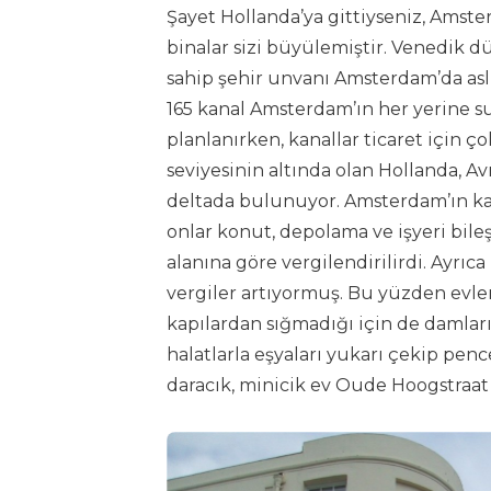
Şayet Hollanda’ya gittiyseniz, Amst
binalar sizi büyülemiştir. Venedik dü
sahip şehir unvanı Amsterdam’da aslın
165 kanal Amsterdam’ın her yerine su
planlanırken, kanallar ticaret için ç
seviyesinin altında olan Hollanda, 
deltada bulunuyor. Amsterdam’ın k
onlar konut, depolama ve işyeri bile
alanına göre vergilendirilirdi. Ayrıc
vergiler artıyormuş. Bu yüzden evleri
kapılardan sığmadığı için de damları
halatlarla eşyaları yukarı çekip pen
daracık, minicik ev Oude Hoogstraat 