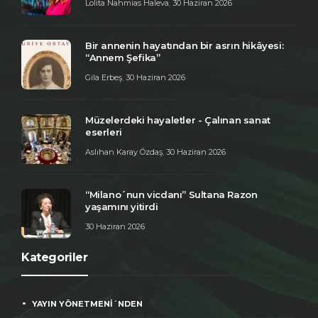
Lolita Nahmias Haleva
,
30 Haziran 2026
Bir annenin hayatından bir asrın hikâyesi:
“Annem Şefika”
Gila Erbeş
,
30 Haziran 2026
Müzelerdeki hayaletler - Çalınan sanat
eserleri
Aslıhan Karay Özdaş
,
30 Haziran 2026
“Milano´nun vicdanı” Sultana Razon
yaşamını yitirdi
30 Haziran 2026
Kategoriler
YAYIN YÖNETMENİ´NDEN