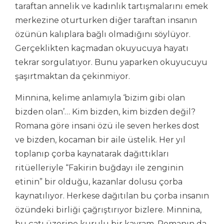
taraftan annelik ve kadınlık tartışmalarını emek
merkezine oturturken diğer taraftan insanın
özünün kalıplara bağlı olmadığını söylüyor.
Gerçeklikten kaçmadan okuyucuya hayatı
tekrar sorgulatıyor. Bunu yaparken okuyucuyu
şaşırtmaktan da çekinmiyor.
Minnina, kelime anlamıyla ‘bizim gibi olan
bizden olan’… Kim bizden, kim bizden değil?
Romana göre insani özü ile seven herkes dost
ve bizden, kocaman bir aile üstelik. Her yıl
toplanıp çorba kaynatarak dağıttıkları
ritüelleriyle “Fakirin buğdayı ile zenginin
etinin” bir olduğu, kazanlar dolusu çorba
kaynatılıyor. Herkese dağıtılan bu çorba insanın
özündeki birliği çağrıştırıyor bizlere. Minnina,
bu çatı üzerine kurulu bir kavram. Romanın da