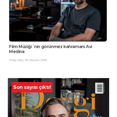
Film Müziği´nin görünmez kahramanı Avi
EDG
Medina
Büy
Mirey Nasi
,
30 Haziran 2026
Ester
Son sayısı çıktı!