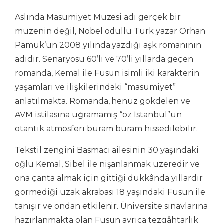
Aslında Masumiyet Müzesi adı gerçek bir
müzenin değil, Nobel ödüllü Türk yazar Orhan
Pamuk’un 2008 yılında yazdığı aşk romanının
adıdır. Senaryosu 60’lı ve 70’li yıllarda geçen
romanda, Kemal ile Füsun isimli iki karakterin
yaşamları ve ilişkilerindeki “masumiyet”
anlatılmakta. Romanda, henüz gökdelen ve
AVM istilasına uğramamış “öz İstanbul”un
otantik atmosferi buram buram hissedilebilir.
Tekstil zengini Basmacı ailesinin 30 yaşındaki
oğlu Kemal, Sibel ile nişanlanmak üzeredir ve
ona çanta almak için gittiği dükkânda yıllardır
görmediği uzak akrabası 18 yaşındaki Füsun ile
tanışır ve ondan etkilenir. Üniversite sınavlarına
hazırlanmakta olan Füsun ayrıca tezgâhtarlık