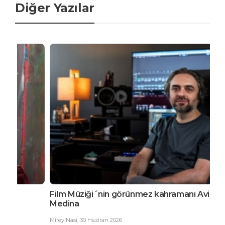
Diğer Yazılar
Film Müziği´nin görünmez kahramanı Avi
EDG
Medina
Büy
Mirey Nasi
,
30 Haziran 2026
Ester