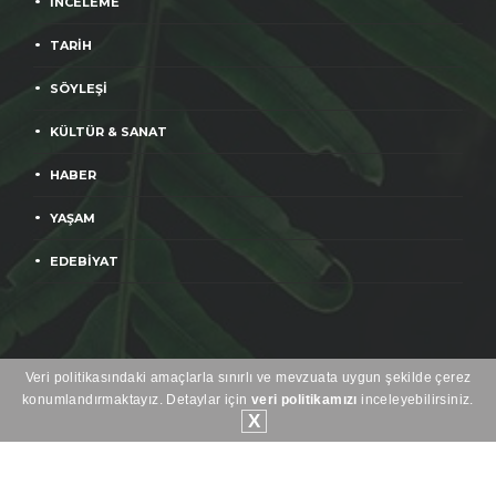
İNCELEME
TARİH
SÖYLEŞİ
KÜLTÜR & SANAT
HABER
YAŞAM
EDEBİYAT
Veri politikasındaki amaçlarla sınırlı ve mevzuata uygun şekilde çerez
konumlandırmaktayız. Detaylar için
veri politikamızı
inceleyebilirsiniz.
© 2026 Gözlem Gazetecilik Basın Yayın AŞ. Tüm Hakları Saklıdır.
X
Yayınlanan yazıların sorumluluğu yazarlara aittir.
Heweso