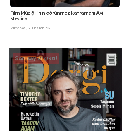
Film Müziği´nin görünmez kahramanı Avi
EDG
Medina
Büy
Mirey Nasi
,
30 Haziran 2026
Ester
Son sayısı çıktı!