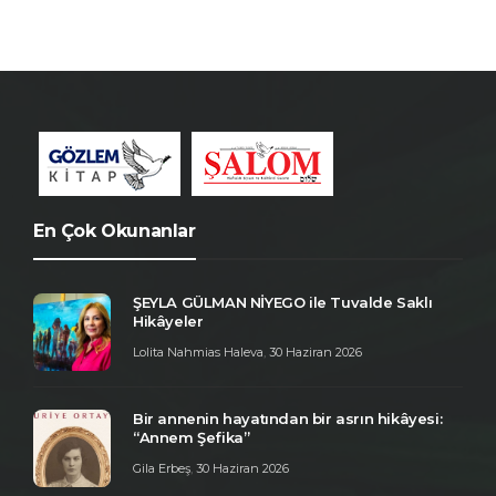
En Çok Okunanlar
ŞEYLA GÜLMAN NİYEGO ile Tuvalde Saklı
Hikâyeler
Lolita Nahmias Haleva
,
30 Haziran 2026
Bir annenin hayatından bir asrın hikâyesi:
“Annem Şefika”
Gila Erbeş
,
30 Haziran 2026