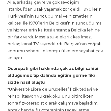
Aile, arkadaş, çevre ve çok sevdiğim
İstanbul’dan uzak yaşamak zor geldi. 1970’lerin
Türkiyesi’nin sunduğu mal ve hizmetlerin
kalitesi ile 1970’lerin Belçikası’nın sunduğu mal
ve hizmetlerin kalitesi arasında Belçika lehine
bir fark vardı. Mesela su-elektrik kesilmez,
birkaç kanal TV seyredilirdi. Belçika’nın coğrafi
konumu sebebi ile komşu ülkelere seyahat çok
kolaydı…
Osteopati gibi hakkında çok az bilgi sahibi
olduğumuz tıp dalında eğitim görme fikri
sizde nasıl oluş
tu
"Université Libre de Bruxelles” fizik tedavi ve
rehabilitasyon yüksek okulunu bitirdikten
sonra fizyoterapist olarak çalışmaya başladım.
Ancak bende, fizyoterapinin tedavi etme