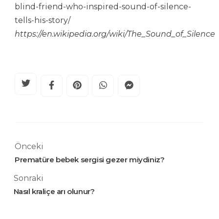
blind-friend-who-inspired-sound-of-silence-
tells-his-story/
https://en.wikipedia.org/wiki/The_Sound_of_Silence
Önceki
Prematüre bebek sergisi gezer miydiniz?
Sonraki
Nasıl kraliçe arı olunur?