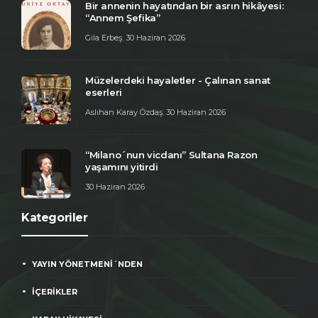
Bir annenin hayatından bir asrın hikâyesi:
“Annem Şefika”
Gila Erbeş
,
30 Haziran 2026
Müzelerdeki hayaletler - Çalınan sanat
eserleri
Aslıhan Karay Özdaş
,
30 Haziran 2026
“Milano´nun vicdanı” Sultana Razon
yaşamını yitirdi
30 Haziran 2026
Kategoriler
YAYIN YÖNETMENİ´NDEN
İÇERİKLER