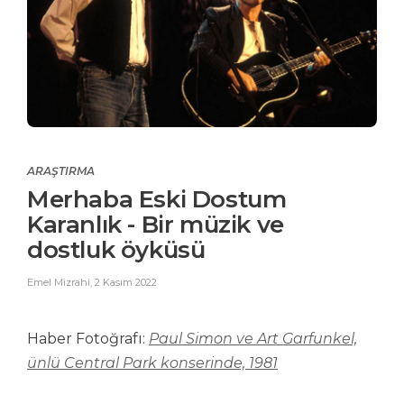
ARAŞTIRMA
Merhaba Eski Dostum
Karanlık - Bir müzik ve
dostluk öyküsü
Emel Mizrahi
,
2 Kasım 2022
Haber Fotoğrafı:
Paul Simon ve Art Garfunkel,
ünlü Central Park konserinde, 1981