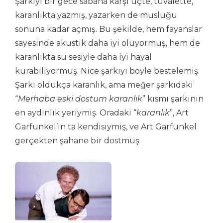
Şarkıyı bir gece sabaha karşı üçte, tuvalette,
karanlıkta yazmış, yazarken de musluğu
sonuna kadar açmış. Bu şekilde, hem fayanslar
sayesinde akustik daha iyi oluyormuş, hem de
karanlıkta su sesiyle daha iyi hayal
kurabiliyormuş. Nice şarkıyı böyle bestelemiş.
Şarkı oldukça karanlık, ama meğer şarkıdaki
“
Merhaba eski dostum karanlık
” kısmı şarkının
en aydınlık yeriymiş. Oradaki “
karanlık
”, Art
Garfunkel’in ta kendisiymiş, ve Art Garfunkel
gerçekten şahane bir dostmuş.