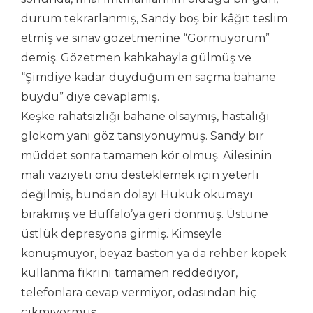
durum tekrarlanmış, Sandy boş bir kâğıt teslim
etmiş ve sınav gözetmenine “Görmüyorum”
demiş. Gözetmen kahkahayla gülmüş ve
“Şimdiye kadar duyduğum en saçma bahane
buydu” diye cevaplamış.
Keşke rahatsızlığı bahane olsaymış, hastalığı
glokom yani göz tansiyonuymuş. Sandy bir
müddet sonra tamamen kör olmuş. Ailesinin
mali vaziyeti onu desteklemek için yeterli
değilmiş, bundan dolayı Hukuk okumayı
bırakmış ve Buffalo’ya geri dönmüş. Üstüne
üstlük depresyona girmiş. Kimseyle
konuşmuyor, beyaz baston ya da rehber köpek
kullanma fikrini tamamen reddediyor,
telefonlara cevap vermiyor, odasından hiç
çıkmıyormuş.