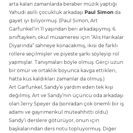
arta kalan zamanlarda beraber müzik yaptığı
Yahudi asıllı çocukluk arkadaşı
Paul Simon
da
gayet iyi biliyormuş. (Paul Simon, Art
Garfunkel’in 11 yaşından beri arkadaşıymış. 6.
sınıftayken, okul müsameresi için “Alis Harikalar
Diyarında” sahneye konacakmış, ikisi de farklı
rollere seçilmişler ve piyeste şarkı söyleyip rol
yapmışlar. Tanışmaları böyle olmuş. Gerçi uzun
bir ömür ve ortaklık boyunca kavga ettikleri,
hatta küs kaldıkları zamanlar da olmuş.)
Art Garfunkel, Sandy’e yardım eden tek kişi
değilmiş. Art ve Sandy’nin üçüncü oda arkadaşı
olan Jerry Speyer da (sonradan çok önemli bir iş
adamı ve gayrimenkul müteahhitti oldu)
Sandy’i derslere götürüyor, onun için
başkalarından ders notu topluyormuş. Diğer