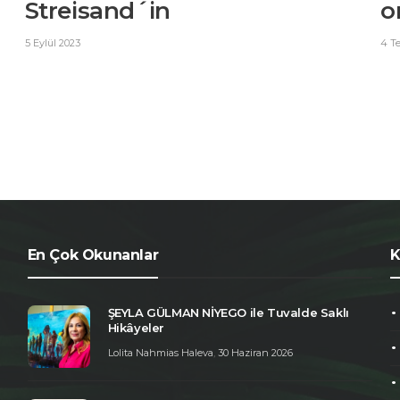
Streisand´in
o
5 Eylül 2023
4 T
En Çok Okunanlar
K
ŞEYLA GÜLMAN NİYEGO ile Tuvalde Saklı
Hikâyeler
Lolita Nahmias Haleva
,
30 Haziran 2026