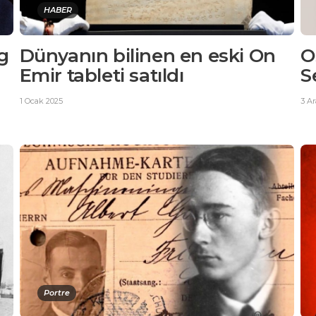
HABER
g
Dünyanın bilinen en eski On
O
Emir tableti satıldı
S
1 Ocak 2025
3 Ar
Portre