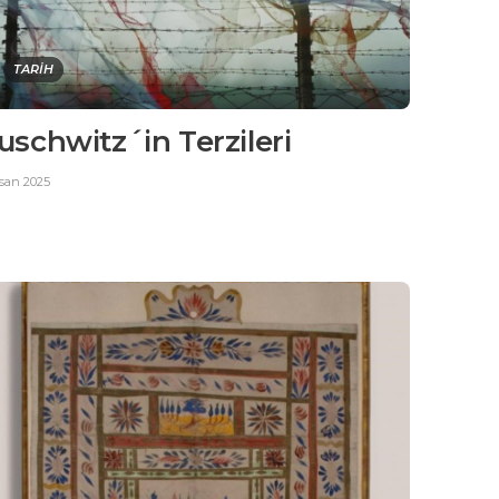
TARİH
uschwitz´in Terzileri
isan 2025