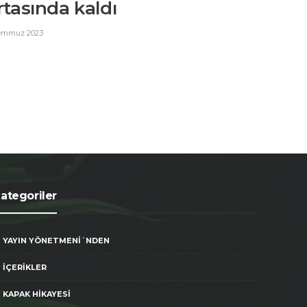
rtasında kaldı
emmuz 2023
ategoriler
YAYIN YÖNETMENİ´NDEN
İÇERİKLER
KAPAK HİKAYESİ