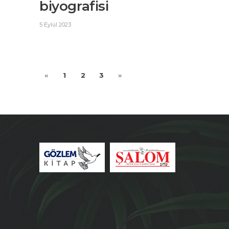
biyografisi
5 Eylül 2023
«
1
2
3
»