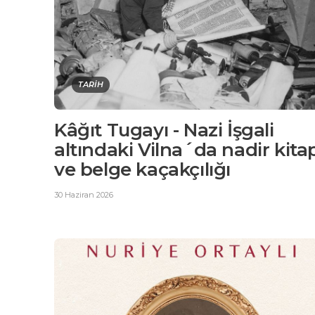
TARİH
Kâğıt Tugayı - Nazi İşgali
altındaki Vilna´da nadir kita
ve belge kaçakçılığı
30 Haziran 2026