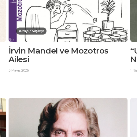
Kitap / Söyleşi
İrvin Mandel ve Mozotros
“
Ailesi
N
5 Mayıs 2026
1 Ni