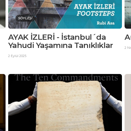
SÖYLEŞİ
AYAK İZLERİ - İstanbul´da
A
Yahudi Yaşamına Tanıklıklar
2 N
2 Eylül 2025