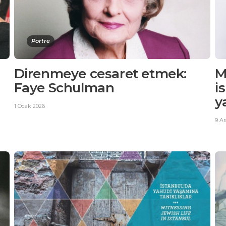
Portre
Direnmeye cesaret etmek:
M
Faye Schulman
i
y
1 Ocak 2026
9 Ar