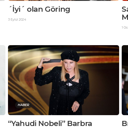
´İyi´ olan Göring
S
M
3 Eylül 2024
1 O
HABER
“Yahudi Nobeli” Barbra
B