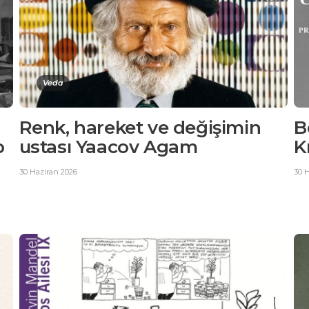
Veda
Renk, hareket ve değişimin
B
p
ustası Yaacov Agam
K
30 Haziran 2026
30 