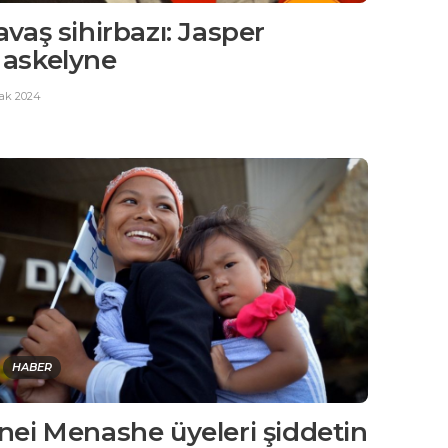
avaş sihirbazı: Jasper
askelyne
cak 2024
HABER
nei Menashe üyeleri şiddetin