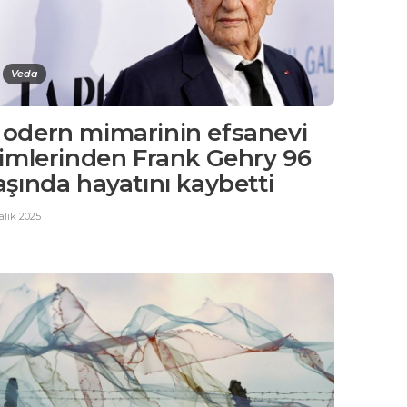
Veda
odern mimarinin efsanevi
simlerinden Frank Gehry 96
aşında hayatını kaybetti
alık 2025