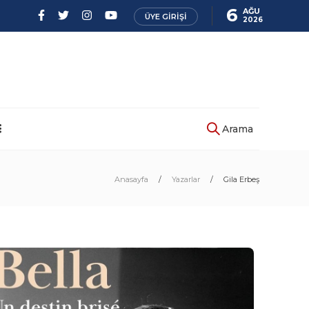
6
AĞU
ÜYE GIRIŞI
2026
Arama
Anasayfa
Yazarlar
Gila Erbeş