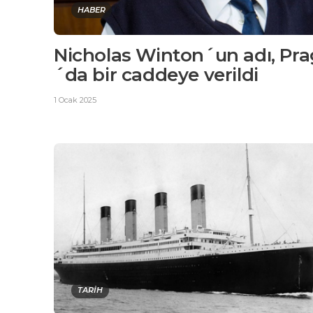
HABER
Nicholas Winton´un adı, Pra
´da bir caddeye verildi
1 Ocak 2025
TARİH