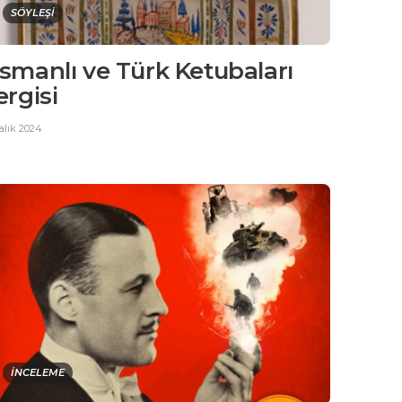
SÖYLEŞİ
smanlı ve Türk Ketubaları
ergisi
alık 2024
İNCELEME