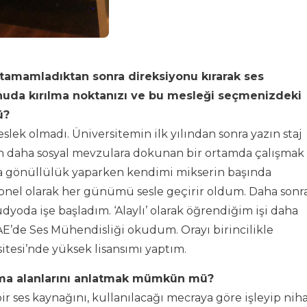
ak tamamladıktan sonra direksiyonu kırarak ses
nuda kırılma noktanızı ve bu mesleği seçmenizdeki
ü
?
lek olmadı. Üniversitemin ilk yılından sonra yazın staj
ben daha sosyal mevzulara dokunan bir ortamda çalışmak
a gönüllülük yaparken kendimi mikserin başında
yonel olarak her günümü sesle geçirir oldum. Daha sonr
üdyoda işe başladım. ‘Alaylı’ olarak öğrendiğim işi daha
E’de Ses Mühendisliği okudum. Orayı birincilikle
itesi’nde yüksek lisansımı yaptım.
şma alanlarını anlatmak mümkün mü
?
r ses kaynağını, kullanılacağı mecraya göre işleyip niha