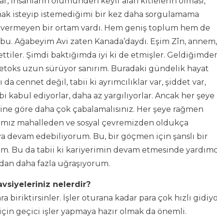
r, insanların ölümünden keyif alan kitlelerin olması,
mak isteyip istemediğimi bir kez daha sorgulamama
am vermeyen bir ortam vardı. Hem geniş toplum hem de
r bu. Ağabeyim Avi zaten Kanada’daydı. Eşim Zîn, annem,
ettiler. Şimdi baktığımda iyi ki de etmişler. Geldiğimde
toks uzun sürüyor sanırım. Buradaki gündelik hayat
 cennet değil, tabii ki ayrımcılıklar var, şiddet var,
bi kabul ediyorlar, daha az yargılıyorlar. Ancak her şeye
ine göre daha çok çabalamalısınız. Her şeye rağmen
ımız mahalleden ve sosyal çevremizden oldukça
devam edebiliyorum. Bu, bir göçmen için şanslı bir
m. Bu da tabii ki kariyerimin devam etmesinde yardımc
ıdan daha fazla uğraşıyorum.
vsiyeleriniz nelerdir?
a biriktirsinler. İşler oturana kadar para çok hızlı gidiyo
için geçici işler yapmaya hazır olmak da önemli.