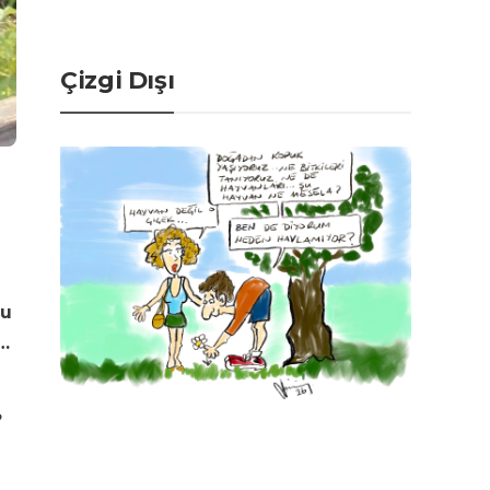
Çizgi Dışı
ğu
…
?