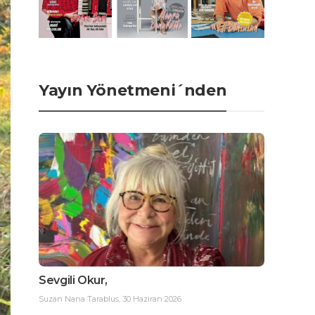
Yayın Yönetmeni´nden
Sevgili Okur,
Suzan Nana Tarablus
,
30 Haziran 2026