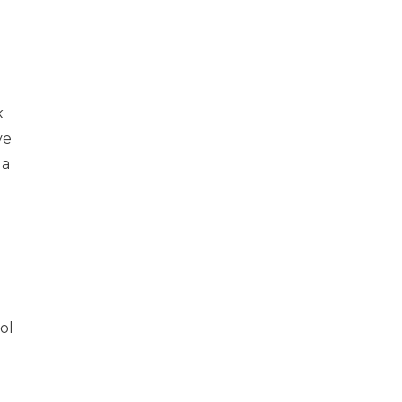
k
ve
da
ol
i