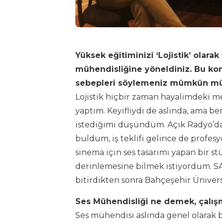
Yüksek eğitiminizi ‘Lojistik’ olar
mühendisliğine yöneldiniz. Bu ko
sebepleri söylemeniz mümkün m
Lojistik hiçbir zaman hayalimdeki mes
yaptım. Keyifliydi de aslında, ama 
istediğimi düşündüm. Açık Radyo’d
buldum, iş teklifi gelince de profes
sinema için ses tasarımı yapan bir st
derinlemesine bilmek istiyordum. SA
bitirdikten sonra Bahçeşehir Ünivers
Ses Mühendisliği ne demek, çalı
Ses mühendisi aslında genel olarak bi