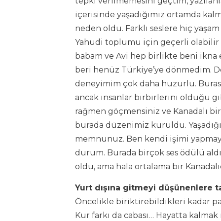
tepki verilmemesini geçtim, yazılanla
içerisinde yaşadığımız ortamda kal
neden oldu. Farklı seslere hiç yaş
Yahudi toplumu için geçerli olabili
babam ve Avi hep birlikte beni ikna 
beri henüz Türkiye’ye dönmedim. De
deneyimim çok daha huzurlu. Burası da
ancak insanlar birbirlerini olduğu gi
rağmen göçmensiniz ve Kanadalı bir
burada düzenimiz kuruldu. Yaşadığ
memnunuz. Ben kendi işimi yapmaya 
durum. Burada birçok ses ödülü aldı
oldu, ama hala ortalama bir Kanadal
Yurt dışına gitmeyi düşünenlere ta
Öncelikle biriktirebildikleri kadar par
Kur farkı da cabası… Hayatta kalmak 