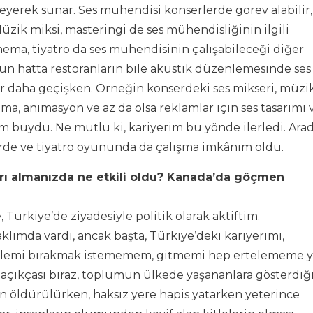
leyerek sunar. Ses mühendisi konserlerde görev alabilir,
üzik miksi, masteringi de ses mühendisliğinin ilgili
inema, tiyatro da ses mühendisinin çalışabileceği diğer
unun hatta restoranların bile akustik düzenlemesinde ses
lar daha geçişken. Örneğin konserdeki ses mikseri, müzi
ema, animasyon ve az da olsa reklamlar için ses tasarımı 
im buydu. Ne mutlu ki, kariyerim bu yönde ilerledi. Ara
rde ve tiyatro oyununda da çalışma imkânım oldu.
arı almanızda ne etkili oldu? Kanada’da göçmen
Türkiye’de ziyadesiyle politik olarak aktiftim.
klımda vardı, ancak başta, Türkiye’deki kariyerimi,
i ailemi bırakmak istememem, gitmemi hep ertelememe y
açıkçası biraz, toplumun ülkede yaşananlara gösterdiğ
an öldürülürken, haksız yere hapis yatarken yeterince