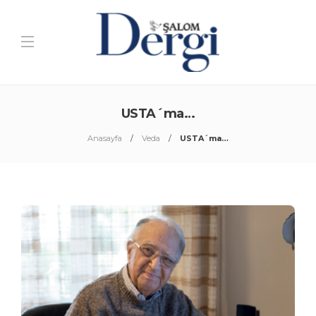
USTA´ma…
Anasayfa
Veda
USTA´ma…