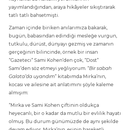
yayımlandığından, araya hikâyeler sıkıştırarak
tatlı tatlı bahsetmişti.
Zaman içinde biriken anılarımıza bakarak,
bugün, babasından edindiği mesleğe vurgun,
tutkulu, dürüst, dünyayı gezmiş ve zamanın
gerçeğinin bilincinde, örnek bir insan
“Gazeteci” Sami Kohen’den çok, “Dost”
Sami’den söz etmeyi yeğliyorum. “
Bir sabah
Galata’da uyandım
” kitabımda Mirka’nın,
kocası ve ailesine ait anlatımını şöyle kaleme
almışım:
“Mirka ve Sami Kohen çiftinin oldukça
heyecanlı, bir o kadar da mutlu bir evlilik hayatı
olmuş. Bu durum günümüzde de aynı şekilde
devam ediyor. Mirka’nın, eşinin hareketli