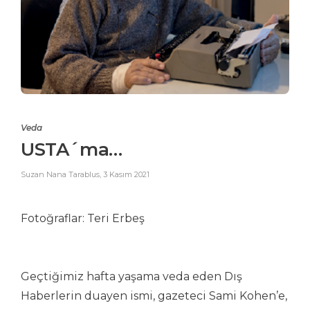
Veda
USTA´ma…
Suzan Nana Tarablus
,
3 Kasım 2021
Fotoğraflar: Teri Erbeş
Geçtiğimiz hafta yaşama veda eden Dış
Haberlerin duayen ismi, gazeteci Sami Kohen’e,