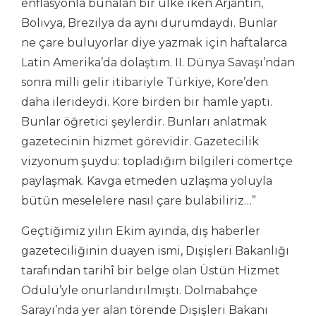
enflasyonla bunalan bir ülke iken Arjantin,
Bolivya, Brezilya da aynı durumdaydı. Bunlar
ne çare buluyorlar diye yazmak için haftalarca
Latin Amerika’da dolaştım. II. Dünya Savaşı’ndan
sonra milli gelir itibariyle Türkiye, Kore’den
daha ilerideydi. Kore birden bir hamle yaptı.
Bunlar öğretici şeylerdir. Bunları anlatmak
gazetecinin hizmet görevidir. Gazetecilik
vizyonum şuydu: topladığım bilgileri cömertçe
paylaşmak. Kavga etmeden uzlaşma yoluyla
bütün meselelere nasıl çare bulabiliriz…”
Geçtiğimiz yılın Ekim ayında, dış haberler
gazeteciliğinin duayen ismi, Dışişleri Bakanlığı
tarafından tarihî bir belge olan Üstün Hizmet
Ödülü’yle onurlandırılmıştı. Dolmabahçe
Sarayı’nda yer alan törende Dışişleri Bakanı