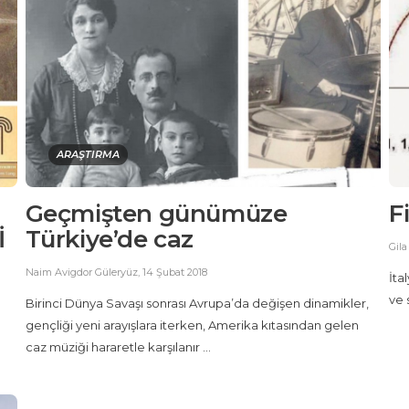
ARAŞTIRMA
Geçmişten günümüze
F
İ
Türkiye’de caz
Gila
Naim Avigdor Güleryüz
,
14 Şubat 2018
İta
ve 
Birinci Dünya Savaşı sonrası Avrupa’da değişen dinamikler,
gençliği yeni arayışlara iterken, Amerika kıtasından gelen
caz müziği hararetle karşılanır ...