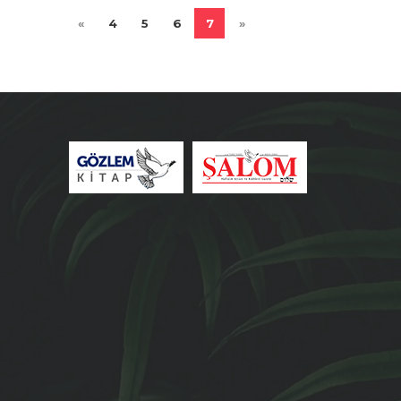
«
4
5
6
7
»