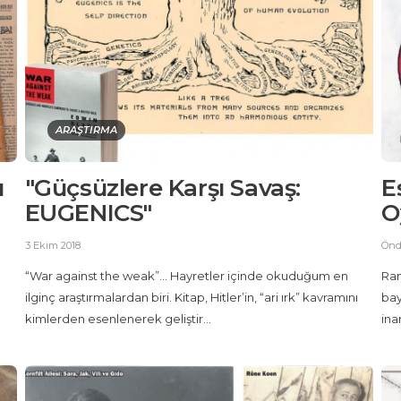
ARAŞTIRMA
ı
"Güçsüzlere Karşı Savaş:
E
EUGENICS"
O
3 Ekim 2018
Önd
“War against the weak”… Hayretler içinde okuduğum en
Ram
ilginç araştırmalardan biri. Kitap, Hitler’in, “ari ırk” kavramını
bay
kimlerden esenlenerek geliştir...
ina