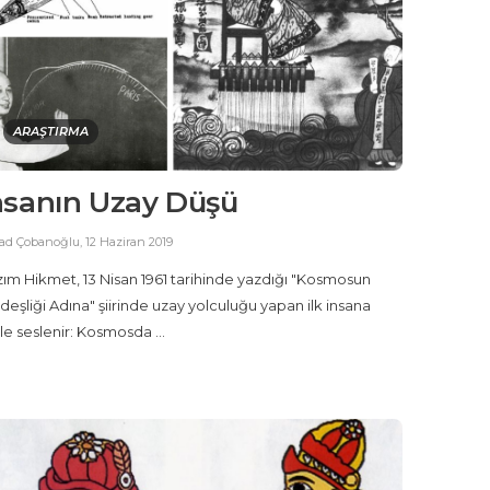
ARAŞTIRMA
nsanın Uzay Düşü
ad Çobanoğlu
,
12 Haziran 2019
ım Hikmet, 13 Nisan 1961 tarihinde yazdığı "Kosmosun
deşliği Adına" şiirinde uzay yolculuğu yapan ilk insana
le seslenir: Kosmosda ...