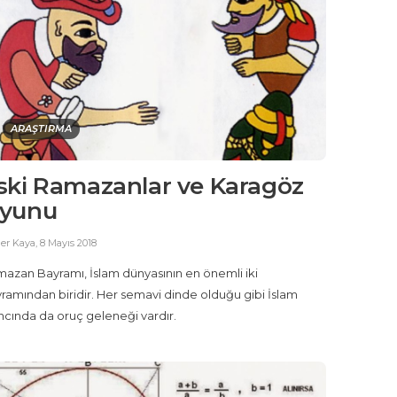
ARAŞTIRMA
ski Ramazanlar ve Karagöz
yunu
er Kaya
,
8 Mayıs 2018
azan Bayramı, İslam dünyasının en önemli iki
ramından biridir. Her semavi dinde olduğu gibi İslam
ncında da oruç geleneği vardır.