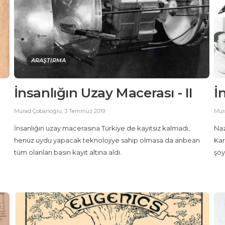
ARAŞTIRMA
İnsanlığın Uzay Macerası - II
İ
Murad Çobanoğlu
,
3 Temmuz 2019
Mur
İnsanlığın uzay macerasına Türkiye de kayıtsız kalmadı,
Naz
henüz uydu yapacak teknolojiye sahip olmasa da anbean
Kar
a
tüm olanları basın kayıt altına aldı.
şöy