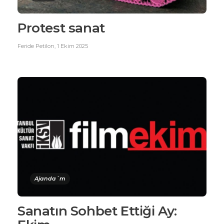
Protest sanat
Feride Petilon
,
1 Ekim 2025
Ajanda´m
Sanatın Sohbet Ettiği Ay: