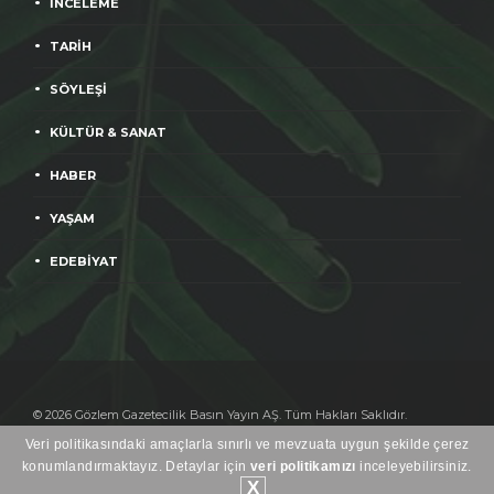
İNCELEME
TARİH
SÖYLEŞİ
KÜLTÜR & SANAT
HABER
YAŞAM
EDEBİYAT
© 2026 Gözlem Gazetecilik Basın Yayın AŞ. Tüm Hakları Saklıdır.
Yayınlanan yazıların sorumluluğu yazarlara aittir.
Veri politikasındaki amaçlarla sınırlı ve mevzuata uygun şekilde çerez
Heweso
konumlandırmaktayız. Detaylar için
veri politikamızı
inceleyebilirsiniz.
X