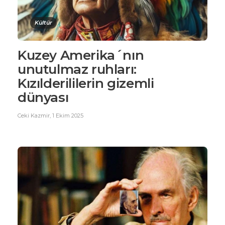
Kültür
Kuzey Amerika´nın
unutulmaz ruhları:
Kızılderililerin gizemli
dünyası
Ceki Kazmir
,
1 Ekim 2025