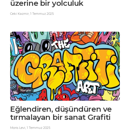
üzerine bir yolculuk
Ceki Kazmir
,
1 Temmuz 2025
Yorum
Eğlendiren, düşündüren ve
tırmalayan bir sanat Grafiti
Moris Levi
,
1 Temmuz 2025