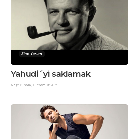
Sine-Yorum
Yahudi´yi saklamak
Neşe Binark
,
1 Temmuz 2025