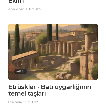
Ekim
Aylin Yengin
,
1 Ekim 2025
Kültür
Etrüskler - Batı uygarlığının
temel taşları
Ceki Kazmir
,
2 Eylül 2025