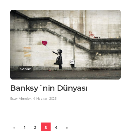
Sanat
Banksy´nin Dünyası
Ester Almelek
,
4 Haziran 2025
«
1
2
3
4
»