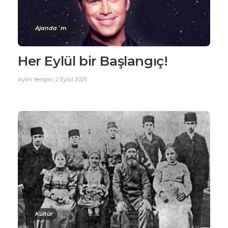
Ajanda´m
Her Eylül bir Başlangıç!
Aylin Yengin
,
2 Eylül 2025
Kültür