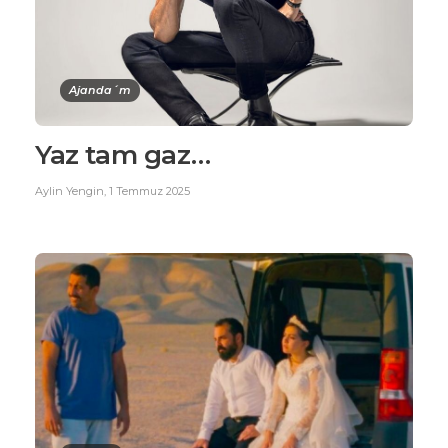
Ajanda´m
Yaz tam gaz…
Aylin Yengin
,
1 Temmuz 2025