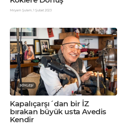
Köklere Dönüş
Miryam Şulam
,
1 Şubat 2023
SÖYLEŞİ
Kapalıçarşı´dan bir İZ
bırakan büyük usta Avedis
Kendir