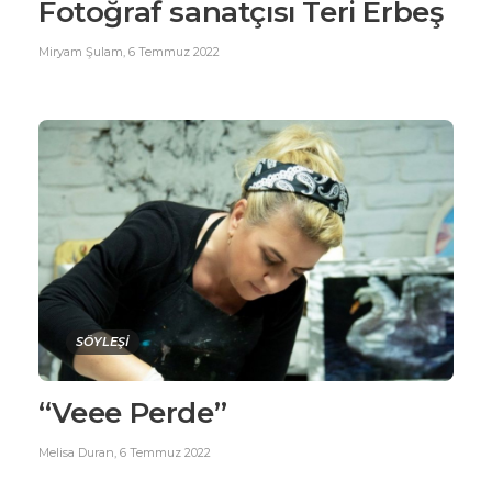
Fotoğraf sanatçısı Teri Erbeş
Miryam Şulam
,
6 Temmuz 2022
SÖYLEŞİ
“Veee Perde”
Melisa Duran
,
6 Temmuz 2022