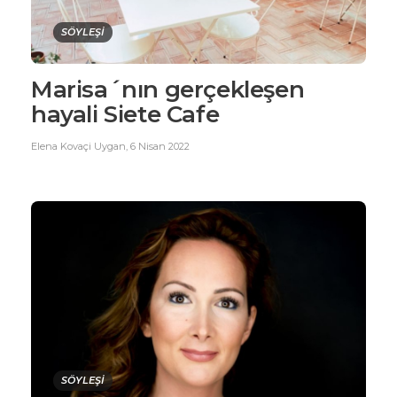
SÖYLEŞİ
Marisa´nın gerçekleşen
hayali Siete Cafe
Elena Kovaçi Uygan
,
6 Nisan 2022
SÖYLEŞİ