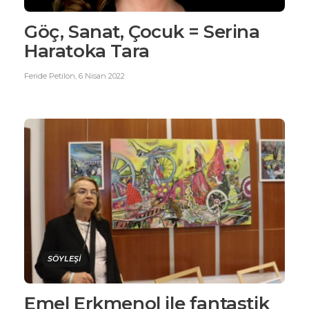
Göç, Sanat, Çocuk = Serina
Haratoka Tara
Feride Petilon
,
6 Nisan 2022
SÖYLEŞİ
Emel Erkmenol ile fantastik