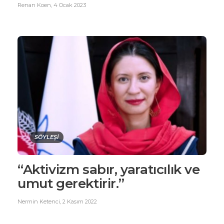
Renan Koen
,
4 Ocak 2023
SÖYLEŞİ
“Aktivizm sabır, yaratıcılık ve
umut gerektirir.”
Nermin Ketenci
,
2 Kasım 2022