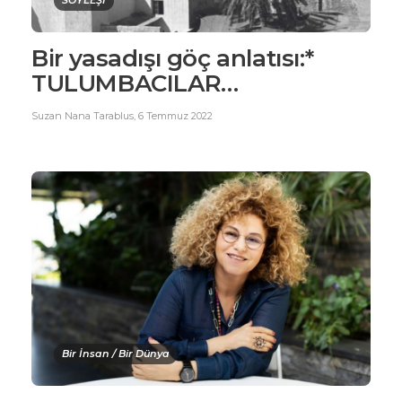
SÖYLEŞİ
Bir yasadışı göç anlatısı:*
TULUMBACILAR…
Suzan Nana Tarablus
,
6 Temmuz 2022
Bir İnsan / Bir Dünya