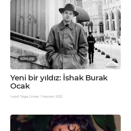
SÖYLEŞİ
Yeni bir yıldız: İshak Burak
Ocak
Yusuf Tolga Ünker
,
1 Haziran 2022