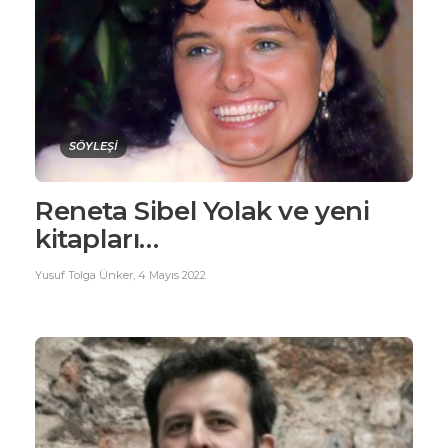
SÖYLEŞİ
Reneta Sibel Yolak ve yeni
kitapları…
Yusuf Tolga Ünker
,
4 Mayıs 2022