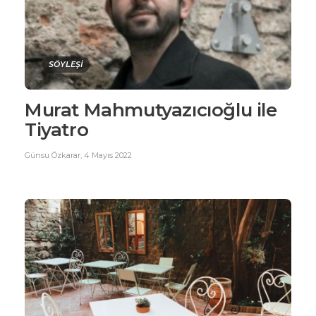
SÖYLEŞİ
Murat Mahmutyazıcıoğlu ile
Tiyatro
Günsu Özkarar
,
4 Mayıs 2022