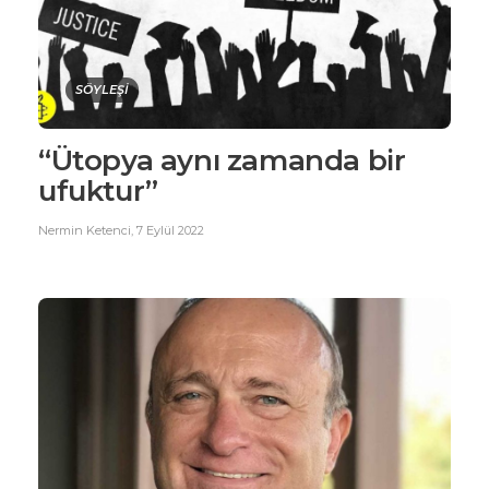
SÖYLEŞİ
“Ütopya aynı zamanda bir
ufuktur”
Nermin Ketenci
,
7 Eylül 2022