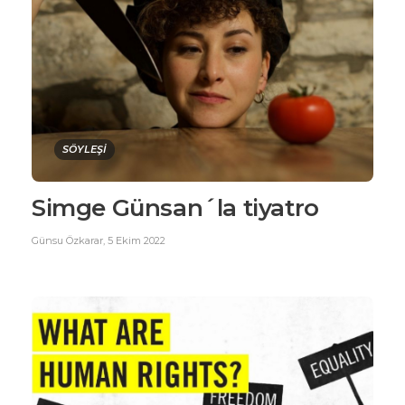
SÖYLEŞİ
Simge Günsan´la tiyatro
Günsu Özkarar
,
5 Ekim 2022