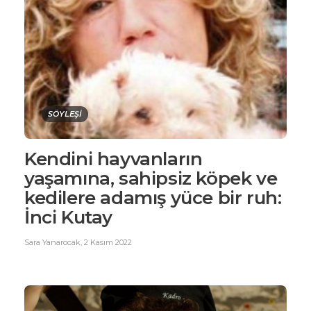
SÖYLEŞİ
Kendini hayvanların
yaşamına, sahipsiz köpek ve
kedilere adamış yüce bir ruh:
İnci Kutay
Sara Yanarocak
,
2 Kasım 2022