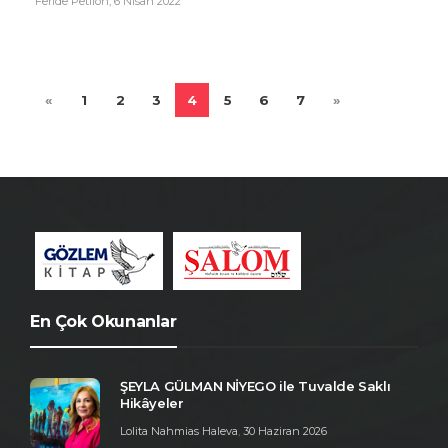
Feride Petilon
,
6 Nisan 2022
«
1
2
3
4
5
6
7
»
En Çok Okunanlar
ŞEYLA GÜLMAN NİYEGO ile Tuvalde Saklı
Hikâyeler
Lolita Nahmias Haleva
,
30 Haziran 2026