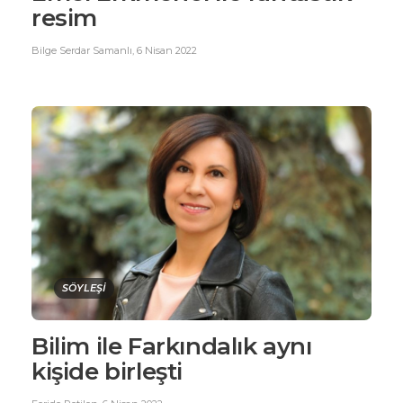
resim
Bilge Serdar Samanlı
,
6 Nisan 2022
SÖYLEŞİ
Bilim ile Farkındalık aynı
kişide birleşti