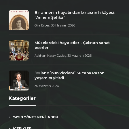
Bir annenin hayatından bir asrın hikâyesi:
“Annem Şefika”
Gila Erbeş
,
30 Haziran 2026
Müzelerdeki hayaletler - Çalınan sanat
eserleri
Aslıhan Karay Özdaş
,
30 Haziran 2026
“Milano´nun vicdanı” Sultana Razon
yaşamını yitirdi
30 Haziran 2026
Kategoriler
YAYIN YÖNETMENİ´NDEN
İÇERİKLER