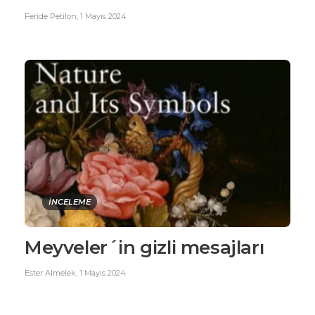
Feride Petilon
,
1 Mayıs 2024
İNCELEME
Meyveler´in gizli mesajları
Ester Almelek
,
1 Mayıs 2024