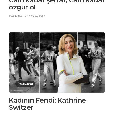
Cam kadar şeffaf, Cam kadar
özgür ol
Feride Petilon
,
1 Ekim 2024
İNCELEME
Kadının Fendi; Kathrine
Switzer