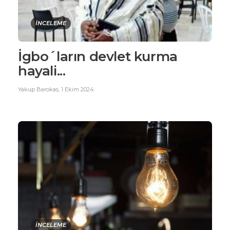
İNCELEME
İgbo´ların devlet kurma
hayali...
Yakup Barokas
,
1 Ekim 2024
İNCELEME