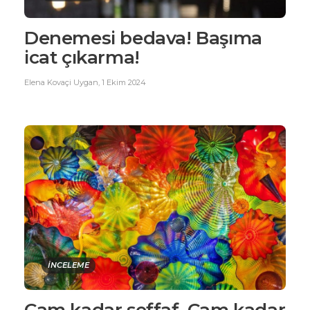
Denemesi bedava! Başıma
icat çıkarma!
Elena Kovaçi Uygan
,
1 Ekim 2024
İNCELEME