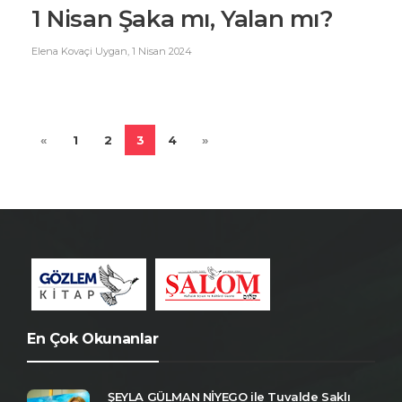
1 Nisan Şaka mı, Yalan mı?
Elena Kovaçi Uygan
,
1 Nisan 2024
«
1
2
3
4
»
En Çok Okunanlar
ŞEYLA GÜLMAN NİYEGO ile Tuvalde Saklı