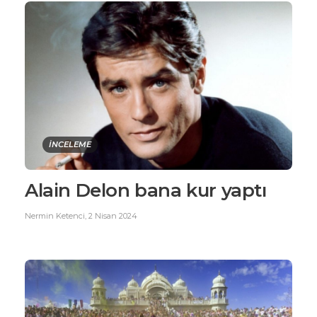
İNCELEME
Alain Delon bana kur yaptı
Nermin Ketenci
,
2 Nisan 2024