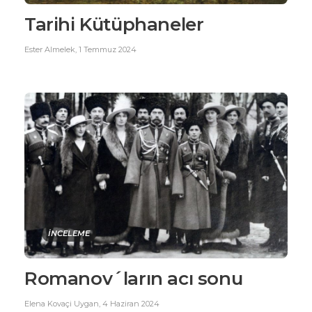
Tarihi Kütüphaneler
Ester Almelek
,
1 Temmuz 2024
İNCELEME
Romanov´ların acı sonu
Elena Kovaçi Uygan
,
4 Haziran 2024