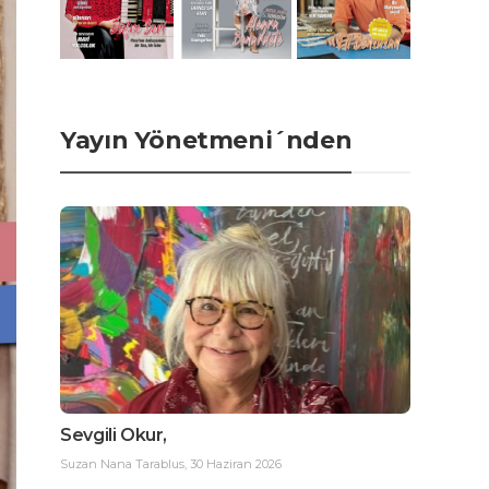
Yayın Yönetmeni´nden
Sevgili Okur,
Suzan Nana Tarablus
,
30 Haziran 2026