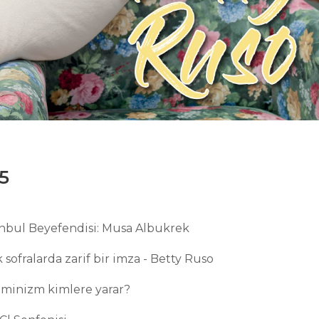
5
anbul Beyefendisi: Musa Albukrek
k sofralarda zarif bir imza - Betty Ruso
eminizm kimlere yarar?