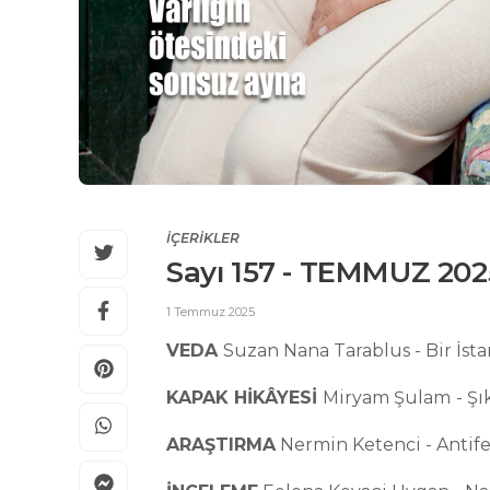
İÇERİKLER
Sayı 157 - TEMMUZ 202
1 Temmuz 2025
VEDA
Suzan Nana Tarablus - Bir İst
KAPAK HİKÂYESİ
Miryam Şulam
- Şı
ARAŞTIRMA
Nermin Ketenci - Antif