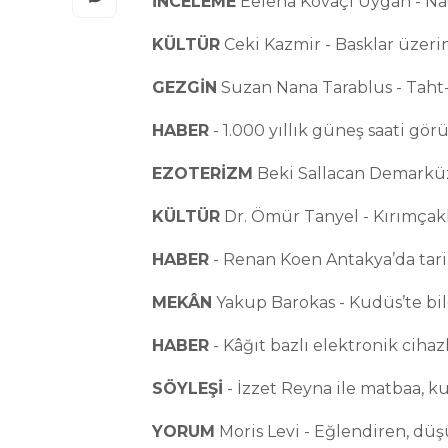
İNCELEME
Eelena Kovaçi Uygan - Na
KÜLTÜR
Ceki Kazmir - Basklar üzeri
GEZGİN
Suzan Nana Tarablus - Taht
HABER
- 1.000 yıllık güneş saati gör
EZOTERİZM
Beki Sallacan Demarküz 
KÜLTÜR
Dr. Ömür Tanyel - Kırımçak
HABER
- Renan Koen Antakya’da tarih
MEKÂN
Yakup Barokas - Kudüs’te bil
HABER
- Kâğıt bazlı elektronik cihaz
SÖYLEŞİ
- İzzet Reyna ile matbaa, k
YORUM
Moris Levi - Eğlendiren, düş