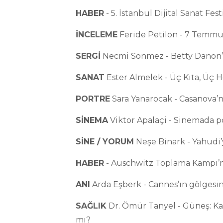
HABER
- 5. İstanbul Dijital Sanat Fest
İNCELEME
Feride Petilon - 7 Temm
SERGİ
Necmi Sönmez - Betty Danon’u
SANAT
Ester Almelek - Üç Kıta, Üç H
PORTRE
Sara Yanarocak - Casanova’nı
SİNEMA
Viktor Apalaçi - Sinemada pol
SİNE / YORUM
Neşe Binark - Yahudi’
HABER
- Auschwitz Toplama Kampı’nı
ANI
Arda Eşberk - Cannes’ın gölgesi
SAĞLIK
Dr. Ömür Tanyel - Güneş: K
mı?