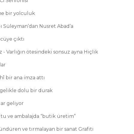
Cl Senfonisi
ne bir yolculuk
-ı Süleyman’dan Nusret Abad’a
ücüye çıktı
- Varlığın ötesindeki sonsuz ayna Hiçlik
lar
î bir ana imza attı
gelikle dolu bir durak
lar geliyor
utu ve ambalajda “butik üretim”
ündüren ve tırmalayan bir sanat Grafiti