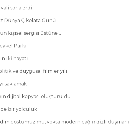
ivali sona erdi
uz Dünya Çikolata Günü
n kişisel sergisi üstüne…
eykel Parkı
n iki hayatı
itik ve duygusal filmler yılı
yi saklamak
n dijital kopyası oluşturuldu
nde bir yolculuk
adim dostumuz mu, yoksa modern çağın gizli düşmanı