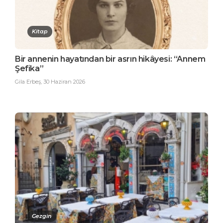
Kitap
Bir annenin hayatından bir asrın hikâyesi: “Annem
Şefika”
Gila Erbeş
,
30 Haziran 2026
Gezgin