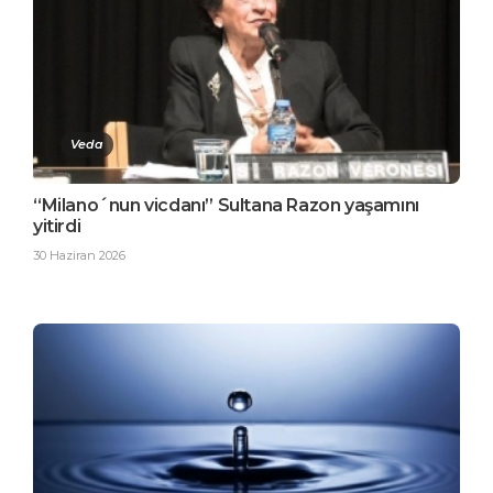
Veda
“Milano´nun vicdanı” Sultana Razon yaşamını
yitirdi
30 Haziran 2026