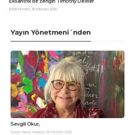
Eksantrik bir zengin Timothy Dexter
Emel Mizrahi
,
30 Haziran 2026
Yayın Yönetmeni´nden
Sevgili Okur,
Suzan Nana Tarablus
,
30 Haziran 2026