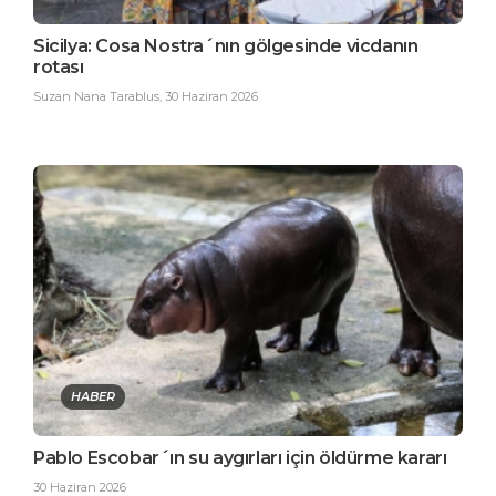
Sicilya: Cosa Nostra´nın gölgesinde vicdanın
rotası
Suzan Nana Tarablus
,
30 Haziran 2026
HABER
Pablo Escobar´ın su aygırları için öldürme kararı
30 Haziran 2026