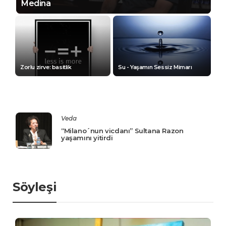
Medina
Zorlu zirve: basitlik
Su - Yaşamın Sessiz Mimarı
Veda
“Milano´nun vicdanı” Sultana Razon
yaşamını yitirdi
Söyleşi