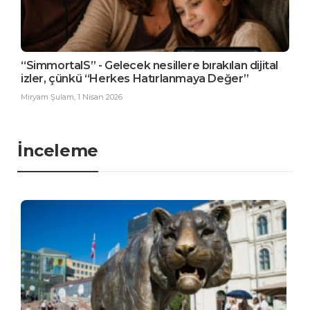
“SimmortalS” - Gelecek nesillere bırakılan dijital
izler, çünkü “Herkes Hatırlanmaya Değer”
Miryam Şulam
,
1 Nisan 2026
İnceleme