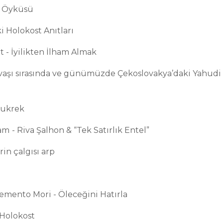
ın Öyküsü
 Holokost Anıtları
 - İyilikten İlham Almak
Savaşı sırasında ve günümüzde Çekoslovakya’daki Yahudi
bukrek
am
- Riva Şalhon & “Tek Satırlık Entel”
rin çalgısı arp
emento Mori - Öleceğini Hatırla
 Holokost