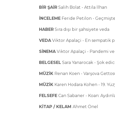
BİR ŞAİR
Salih Bolat - Attila İlhan
İNCELEME
Feride Petilon - Geçmişt
HABER
Sıra dışı bir şahsiyete veda
VEDA
Viktor Apalaçi - En sempatik p
SİNEMA
Viktor Apalaçi - Pandemi v
BELGESEL
Sara Yanarocak - Şok edici
MÜZİK
Renan Koen - Varşova Gettosu
MÜZİK
Karen Hodara Kohen - 19. Yüzy
FELSEFE
Can Sabaner - Koan: Aydınl
KİTAP / KELAM
Ahmet Önel