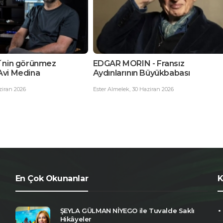
N - Fransız
Zorlu zirve: basitlik
n Büyükbabası
Nermin Ketenci
,
30 Haziran 2026
 Haziran 2026
En Çok Okunanlar
K
ŞEYLA GÜLMAN NİYEGO ile Tuvalde Saklı
Hikâyeler