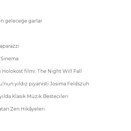
en geleceğe garlar
aparazzi
e Sinema
 Holokost filmi: The Night Will Fall
’nun yıldız piyanisti Josima Feldszuh
ılda Klasik Müzik Bestecileri
atan Zen Hikâyeleri