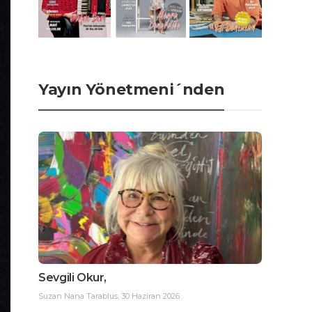
Yayın Yönetmeni´nden
Sevgili Okur,
Suzan Nana Tarablus
,
30 Haziran 2026