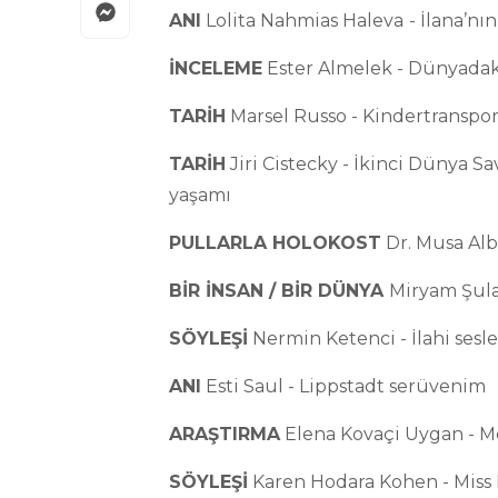
ANI
Lolita Nahmias Haleva
- İlana’n
İNCELEME
Ester Almelek - Dünyadaki
TARİH
Marsel Russo - Kindertransport
TARİH
Jiri Cistecky - İkinci Dünya 
yaşamı
PULLARLA HOLOKOST
Dr. Musa Al
BİR İNSAN / BİR DÜNYA
Miryam Şul
SÖYLEŞİ
Nermin Ketenci - İlahi sesle
ANI
Esti Saul - Lippstadt serüvenim
ARAŞTIRMA
Elena Kovaçi Uygan - M
SÖYLEŞİ
Karen Hodara Kohen - Miss