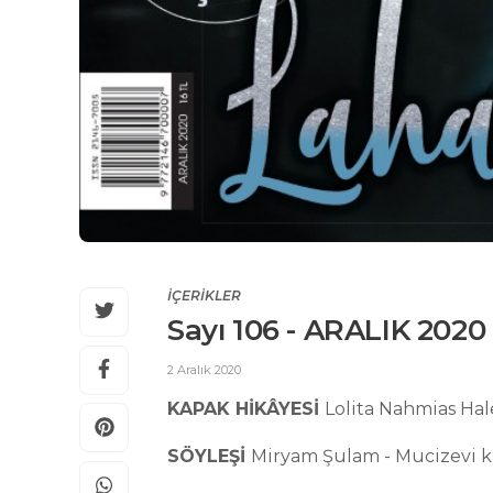
İÇERİKLER
Sayı 106 - ARALIK 2020
2 Aralık 2020
KAPAK HİKÂYESİ
Lolita Nahmias Hal
SÖYLEŞİ
Miryam Şulam - Mucizevi k