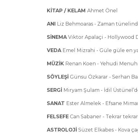
KİTAP / KELAM
Ahmet Önel
ANI
Liz Behmoaras - Zaman tünelind
SİNEMA
Viktor Apalaçi - Hollywood
VEDA
Emel Mizrahi - Güle güle en y
MÜZİK
Renan Koen - Yehudi Menuhi
SÖYLEŞİ
Günsu Özkarar - Serhan Bali
SERGİ
Miryam Şulam - İdil Üstünel’de
SANAT
Ester Almelek - Efsane Mima
FELSEFE
Can Sabaner - Tekrar tekrar
ASTROLOJİ
Süzet Elkabes - Kova çağı