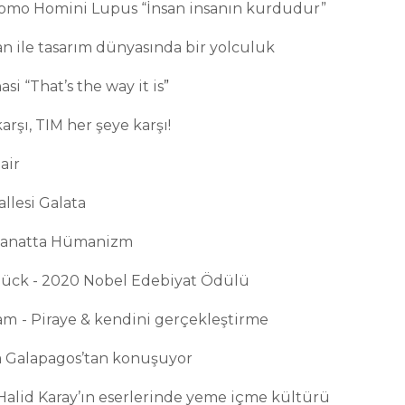
Homo Homini Lupus “İnsan insanın kurdudur”
an ile tasarım dünyasında bir yolculuk
si “That’s the way it is
”
arşı, TIM her şeye karşı!
air
llesi Galata
 sanatta Hümanizm
Glück - 2020 Nobel Edebiyat Ödülü
am
- Piraye & kendini gerçekleştirme
a Galapagos’tan konuşuyor
Halid Karay’ın eserlerinde yeme içme kültürü