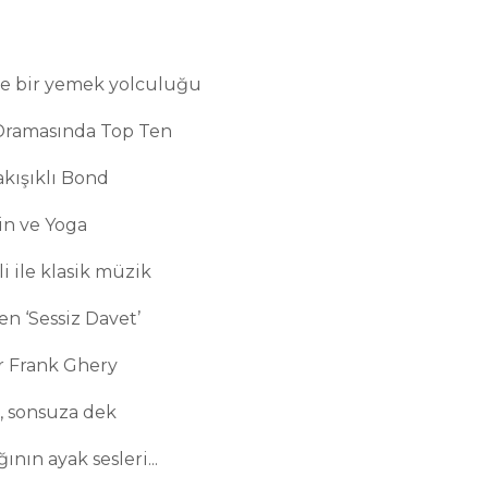
e bir yemek yolculuğu
 Dramasında Top Ten
akışıklı Bond
n ve Yoga
 ile klasik müzik
n ‘Sessiz Davet’
r Frank Ghery
, sonsuza dek
nın ayak sesleri...