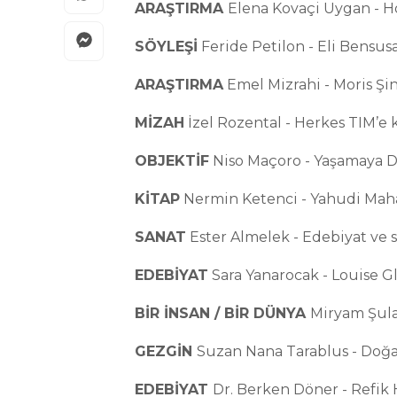
ARAŞTIRMA
Elena Kovaçi Uygan - 
SÖYLEŞİ
Feride Petilon - Eli Bensus
ARAŞTIRMA
Emel Mizrahi - Moris Şina
MİZAH
İzel Rozental - Herkes TIM’e k
OBJEKTİF
Niso Maçoro - Yaşamaya D
KİTAP
Nermin Ketenci - Yahudi Maha
SANAT
Ester Almelek - Edebiyat ve
EDEBİYAT
Sara Yanarocak - Louise 
BİR İNSAN / BİR DÜNYA
Miryam Şul
GEZGİN
Suzan Nana Tarablus - Doğ
EDEBİYAT
Dr. Berken Döner - Refik 