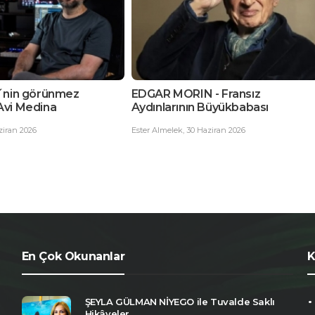
N - Fransız
Zorlu zirve: basitlik
n Büyükbabası
Nermin Ketenci
,
30 Haziran 2026
 Haziran 2026
En Çok Okunanlar
K
ŞEYLA GÜLMAN NİYEGO ile Tuvalde Saklı
Hikâyeler